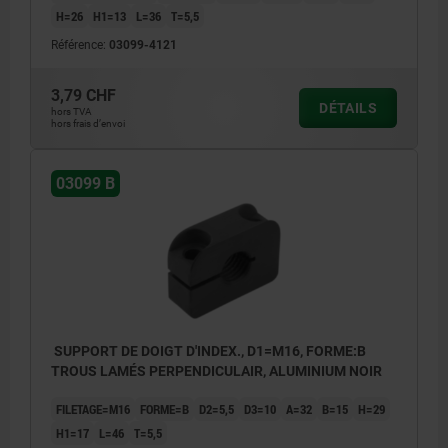
H=26
H1=13
L=36
T=5,5
Référence:
03099-4121
3,79 CHF
DÉTAILS
hors TVA
hors frais d’envoi
03099 B
SUPPORT DE DOIGT D'INDEX., D1=M16, FORME:B
TROUS LAMÉS PERPENDICULAIR, ALUMINIUM NOIR
FILETAGE=M16
FORME=B
D2=5,5
D3=10
A=32
B=15
H=29
H1=17
L=46
T=5,5