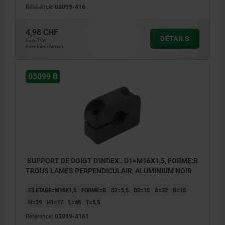
Référence:
03099-416
4,98 CHF
DÉTAILS
hors TVA
hors frais d’envoi
03099 B
SUPPORT DE DOIGT D'INDEX., D1=M16X1,5, FORME:B
TROUS LAMÉS PERPENDICULAIR, ALUMINIUM NOIR
FILETAGE=M16X1,5
FORME=B
D2=5,5
D3=10
A=32
B=15
H=29
H1=17
L=46
T=5,5
Référence:
03099-4161