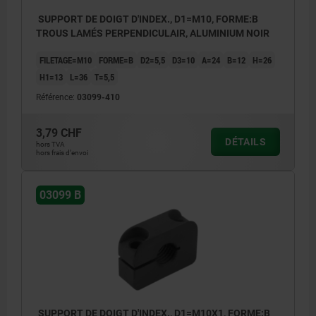
SUPPORT DE DOIGT D'INDEX., D1=M10, FORME:B
TROUS LAMÉS PERPENDICULAIR, ALUMINIUM NOIR
FILETAGE=M10
FORME=B
D2=5,5
D3=10
A=24
B=12
H=26
H1=13
L=36
T=5,5
Référence:
03099-410
3,79 CHF
DÉTAILS
hors TVA
hors frais d’envoi
03099 B
SUPPORT DE DOIGT D'INDEX., D1=M10X1, FORME:B