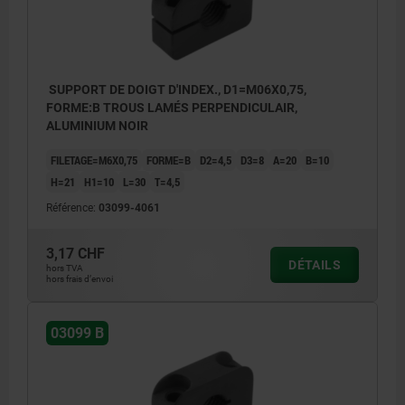
SUPPORT DE DOIGT D'INDEX., D1=M06X0,75,
FORME:B TROUS LAMÉS PERPENDICULAIR,
ALUMINIUM NOIR
FILETAGE=M6X0,75
FORME=B
D2=4,5
D3=8
A=20
B=10
H=21
H1=10
L=30
T=4,5
Référence:
03099-4061
3,17 CHF
DÉTAILS
hors TVA
hors frais d’envoi
03099 B