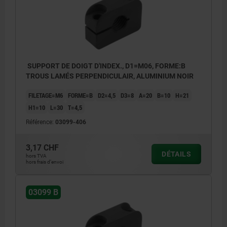
SUPPORT DE DOIGT D'INDEX., D1=M06, FORME:B
TROUS LAMÉS PERPENDICULAIR, ALUMINIUM NOIR
FILETAGE=M6
FORME=B
D2=4,5
D3=8
A=20
B=10
H=21
H1=10
L=30
T=4,5
Référence:
03099-406
3,17 CHF
DÉTAILS
hors TVA
hors frais d’envoi
03099 B