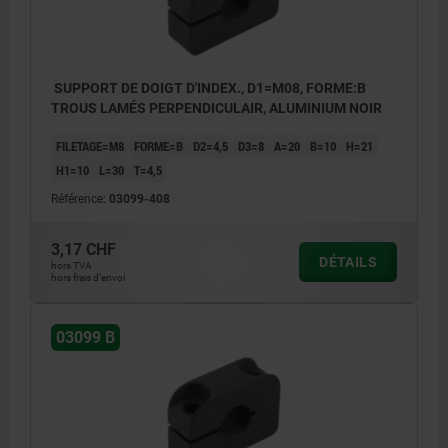
SUPPORT DE DOIGT D'INDEX., D1=M08, FORME:B
TROUS LAMÉS PERPENDICULAIR, ALUMINIUM NOIR
FILETAGE=M8
FORME=B
D2=4,5
D3=8
A=20
B=10
H=21
H1=10
L=30
T=4,5
Référence:
03099-408
3,17 CHF
DÉTAILS
hors TVA
hors frais d’envoi
03099 B