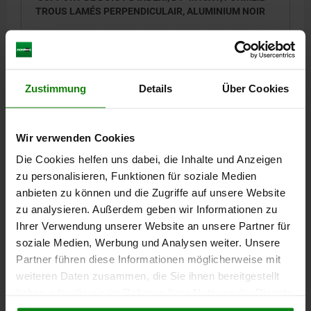
TROUS LAMÉS PERPENDICULAIR, ALUMINIUM NOIR
FILETAGE=M10X1
FORME=B
D2=5,5
D3=10
A=24
B=12
H=26
H1=13
L=36
T=5,5
Référence:
03099-4101
Zustimmung
Details
Über Cookies
3,79 CHF
DÉTAILS
hors TVA
hors frais d’envoi
Wir verwenden Cookies
Die Cookies helfen uns dabei, die Inhalte und Anzeigen
03099 B
zu personalisieren, Funktionen für soziale Medien
anbieten zu können und die Zugriffe auf unsere Website
zu analysieren. Außerdem geben wir Informationen zu
Ihrer Verwendung unserer Website an unsere Partner für
soziale Medien, Werbung und Analysen weiter. Unsere
Partner führen diese Informationen möglicherweise mit
weiteren Daten zusammen, die Sie ihnen bereitgestellt
SUPPORT DE DOIGT D'INDEX., D1=M12, FORME:B
haben oder die sie im Rahmen Ihrer Nutzung der Dienste
TROUS LAMÉS PERPENDICULAIR, ALUMINIUM NOIR
gesammelt haben.
Cookie Richtlinien