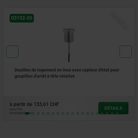
EAU
NOU
21161-11
Dispositif de serrage pour table de positionnement
rotative en aluminium avec manette indexable
à partir de
81,36 CHF
DÉTAIL
hors TVA
hors frais d’envoi