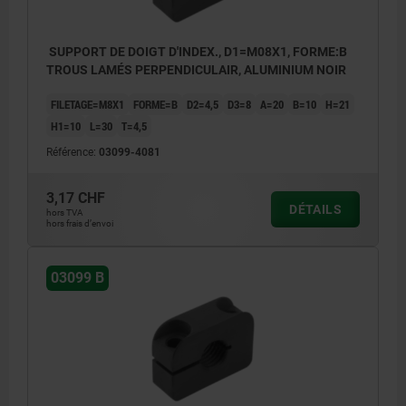
SUPPORT DE DOIGT D'INDEX., D1=M08X1, FORME:B
TROUS LAMÉS PERPENDICULAIR, ALUMINIUM NOIR
FILETAGE=M8X1
FORME=B
D2=4,5
D3=8
A=20
B=10
H=21
H1=10
L=30
T=4,5
Référence:
03099-4081
3,17 CHF
DÉTAILS
hors TVA
hors frais d’envoi
03099 B