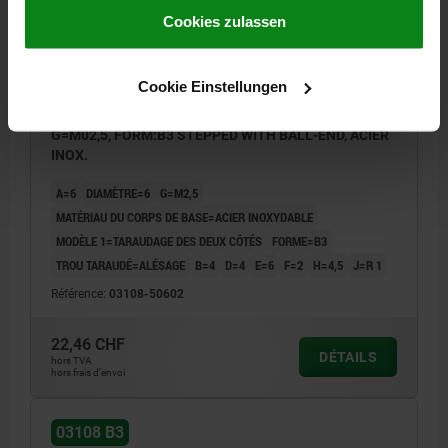
Impressum
|
Datenschutz
|
AGB
Cookies zulassen
Cookie Einstellungen
CIMBLOT TARAUDAGE DES DEUX CÔTÉS C=6, A=6,
G=M02,5, FORM:B3 STEPPED WITH BALL-END, ACIER
INOX.
A=6
DIAMÈTRE=6
G=M2,5
MATÉRIAU DU CORPS DE BASE=ACIER INOXYDABLE
MODÈLE 1=TARAUDAGE DES DEUX CÔTÉS
FORME=B3
TROU TARAUDÉ=ALÉSAGE
B=4
D=4
E=6
F=2
H=4,5
J=R 1
Référence:
03108-50602
22,46 CHF
DÉTAILS
hors TVA
hors frais d’envoi
03108 B3