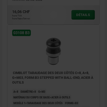
16,06 CHF
B1) Taraudage d’un côté avec trou borgne
DÉTAILS
hors TVA
hors frais d’envoi
B2) Taraudage des deux côtés avec trou
borgne
03108 B3
B3) Taraudage des deux côtés avec alésage
CIMBLOT TARAUDAGE DES DEUX CÔTÉS C=8, A=8,
G=M03, FORM:B3 STEPPED WITH BALL-END, ACIER À
OUTILS
A=8
DIAMÈTRE=8
G=M3
MATÉRIAU DU CORPS DE BASE=ACIER À OUTILS
MODÈLE 1=TARAUDAGE DES DEUX CÔTÉS
FORME=B3