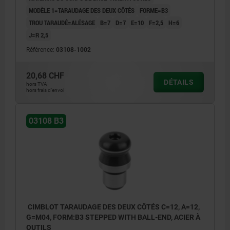
MODÈLE 1=TARAUDAGE DES DEUX CÔTÉS
FORME=B3
TROU TARAUDÉ=ALÉSAGE
B=7
D=7
E=10
F=2,5
H=6
J=R 2,5
Référence:
03108-1002
20,68 CHF
DÉTAILS
hors TVA
hors frais d’envoi
03108 B3
CIMBLOT TARAUDAGE DES DEUX CÔTÉS C=12, A=12,
G=M04, FORM:B3 STEPPED WITH BALL-END, ACIER À
OUTILS