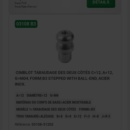
DÉTAILS
hors TVA
hors frais d’envoi
03108 B3
CIMBLOT TARAUDAGE DES DEUX CÔTÉS C=12, A=12,
G=M04, FORM:B3 STEPPED WITH BALL-END, ACIER
INOX.
A=12
DIAMÈTRE=12
G=M4
MATÉRIAU DU CORPS DE BASE=ACIER INOXYDABLE
MODÈLE 1=TARAUDAGE DES DEUX CÔTÉS
FORME=B3
TROU TARAUDÉ=ALÉSAGE
B=8
D=8
E=12
F=3
H=8
J=R 3
Référence:
03108-51202