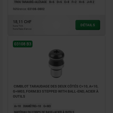
TROU TARAUDÉ=ALÉSAGE
B=6
D=6
E=8
F=2
H=6
J=R 2
Référence:
03108-0802
18,11 CHF
DÉTAILS
hors TVA
hors frais d’envoi
03108 B3
CIMBLOT TARAUDAGE DES DEUX CÔTÉS C=10, A=10,
G=M03, FORM:B3 STEPPED WITH BALL-END, ACIER À
OUTILS
A=10
DIAMÈTRE=10
G=M3
MATÉRIAU DU CORPS DE BASE=ACIER À OUTILS