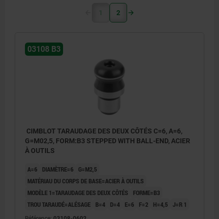
1
2
03108 B3
CIMBLOT TARAUDAGE DES DEUX CÔTÉS C=6, A=6,
G=M02,5, FORM:B3 STEPPED WITH BALL-END, ACIER
À OUTILS
A=6
DIAMÈTRE=6
G=M2,5
MATÉRIAU DU CORPS DE BASE=ACIER À OUTILS
MODÈLE 1=TARAUDAGE DES DEUX CÔTÉS
FORME=B3
TROU TARAUDÉ=ALÉSAGE
B=4
D=4
E=6
F=2
H=4,5
J=R 1
Référence:
03108-0602