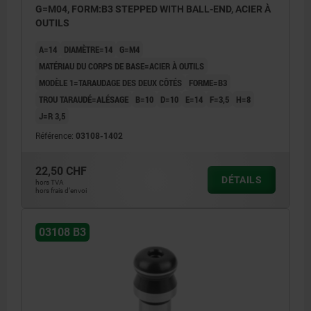
G=M04, FORM:B3 STEPPED WITH BALL-END, ACIER À
OUTILS
A=14
DIAMÈTRE=14
G=M4
MATÉRIAU DU CORPS DE BASE=ACIER À OUTILS
MODÈLE 1=TARAUDAGE DES DEUX CÔTÉS
FORME=B3
TROU TARAUDÉ=ALÉSAGE
B=10
D=10
E=14
F=3,5
H=8
J=R 3,5
Référence:
03108-1402
22,50 CHF
DÉTAILS
hors TVA
hors frais d’envoi
03108 B3