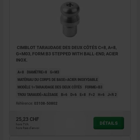
CIMBLOT TARAUDAGE DES DEUX CÔTÉS C=8, A=8,
G=M03, FORM:B3 STEPPED WITH BALL-END, ACIER
INOX.
A=8
DIAMÈTRE=8
G=M3
MATÉRIAU DU CORPS DE BASE=ACIER INOXYDABLE
MODÈLE 1=TARAUDAGE DES DEUX CÔTÉS
FORME=B3
TROU TARAUDÉ=ALÉSAGE
B=6
D=6
E=8
F=2
H=6
J=R 2
Référence:
03108-50802
25,23 CHF
DÉTAILS
hors TVA
hors frais d’envoi