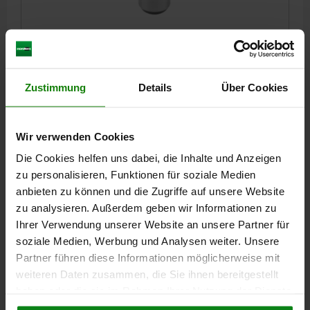
CIMBLOT TARAUDAGE DES DEUX CÔTÉS C=16, A=16,
G=M05, FORM:B3 STEPPED WITH BALL-END, ACIER À
OUTILS
Zustimmung
Details
Über Cookies
A=16
DIAMÈTRE=16
G=M5
MATÉRIAU DU CORPS DE BASE=ACIER À OUTILS
MODÈLE 1=TARAUDAGE DES DEUX CÔTÉS
FORME=B3
Wir verwenden Cookies
TROU TARAUDÉ=ALÉSAGE
B=12
D=12
E=16
F=4
H=10
J=R 4
Die Cookies helfen uns dabei, die Inhalte und Anzeigen
zu personalisieren, Funktionen für soziale Medien
Référence:
03108-1602
anbieten zu können und die Zugriffe auf unsere Website
zu analysieren. Außerdem geben wir Informationen zu
23,14 CHF
DÉTAILS
Ihrer Verwendung unserer Website an unsere Partner für
hors TVA
hors frais d’envoi
soziale Medien, Werbung und Analysen weiter. Unsere
Partner führen diese Informationen möglicherweise mit
03108 B3
weiteren Daten zusammen, die Sie ihnen bereitgestellt
haben oder die sie im Rahmen Ihrer Nutzung der Dienste
gesammelt haben.
Cookie Richtlinien