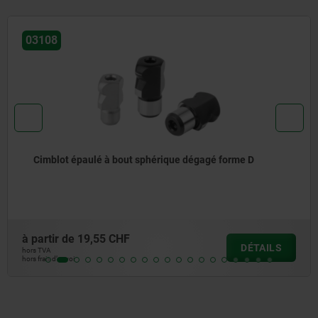
03107
 D
Cimblot à bout sphérique dégagé, forme C
à partir de
17,38 CHF
DÉTAILS
hors TVA
hors frais d’envoi