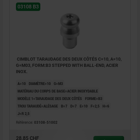
03108 B3
CIMBLOT TARAUDAGE DES DEUX CÔTÉS C=10, A=10,
G=M03, FORM:B3 STEPPED WITH BALL-END, ACIER
INOX.
A=10
DIAMÈTRE=10
G=M3
MATÉRIAU DU CORPS DE BASE=ACIER INOXYDABLE
MODÈLE 1=TARAUDAGE DES DEUX CÔTÉS
FORME=B3
TROU TARAUDÉ=ALÉSAGE
B=7
D=7
E=10
F=2,5
H=6
J=R 2,5
Référence:
03108-51002
28,85 CHF