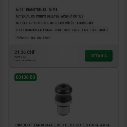
A=12
DIAMÈTRE=12
G=M4
MATÉRIAU DU CORPS DE BASE=ACIER À OUTILS
MODÈLE 1=TARAUDAGE DES DEUX CÔTÉS
FORME=B3
TROU TARAUDÉ=ALÉSAGE
B=8
D=8
E=12
F=3
H=8
J=R 3
Référence:
03108-1202
21,26 CHF
DÉTAILS
hors TVA
hors frais d’envoi
03108 B3
CIMBLOT TARAUDAGE DES DEUX CÔTÉS C=14, A=14,