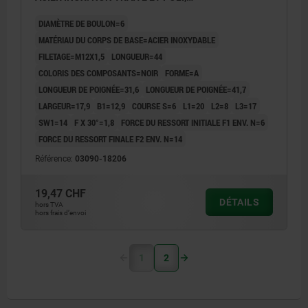
COMP:THERMOPLASTIQUE NOIR
DIAMÈTRE DE BOULON=6
MATÉRIAU DU CORPS DE BASE=ACIER INOXYDABLE
FILETAGE=M12X1,5
LONGUEUR=44
COLORIS DES COMPOSANTS=NOIR
FORME=A
LONGUEUR DE POIGNÉE=31,6
LONGUEUR DE POIGNÉE=41,7
LARGEUR=17,9
B1=12,9
COURSE S=6
L1=20
L2=8
L3=17
SW1=14
F X 30°=1,8
FORCE DU RESSORT INITIALE F1 ENV. N=6
FORCE DU RESSORT FINALE F2 ENV. N=14
Référence:
03090-18206
19,47 CHF
DÉTAILS
hors TVA
hors frais d’envoi
1
2