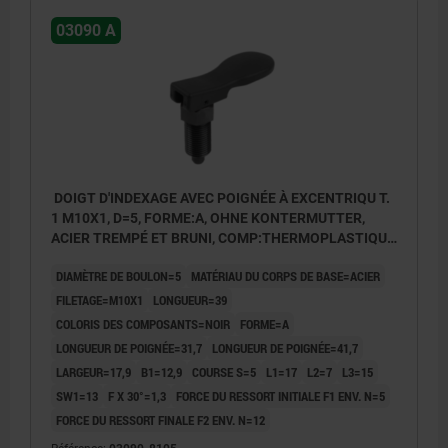
03090 A
DOIGT D'INDEXAGE AVEC POIGNÉE À EXCENTRIQU T.
1 M10X1, D=5, FORME:A, OHNE KONTERMUTTER,
ACIER TREMPÉ ET BRUNI, COMP:THERMOPLASTIQUE
NOIR
DIAMÈTRE DE BOULON=5
MATÉRIAU DU CORPS DE BASE=ACIER
FILETAGE=M10X1
LONGUEUR=39
COLORIS DES COMPOSANTS=NOIR
FORME=A
LONGUEUR DE POIGNÉE=31,7
LONGUEUR DE POIGNÉE=41,7
LARGEUR=17,9
B1=12,9
COURSE S=5
L1=17
L2=7
L3=15
SW1=13
F X 30°=1,3
FORCE DU RESSORT INITIALE F1 ENV. N=5
FORCE DU RESSORT FINALE F2 ENV. N=12