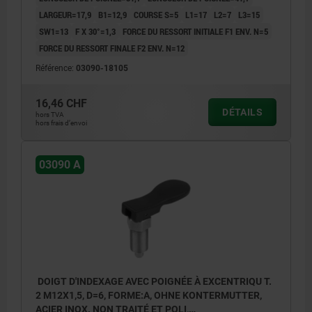
LARGEUR=17,9
B1=12,9
COURSE S=5
L1=17
L2=7
L3=15
SW1=13
F X 30°=1,3
FORCE DU RESSORT INITIALE F1 ENV. N=5
FORCE DU RESSORT FINALE F2 ENV. N=12
Référence:
03090-18105
16,46 CHF
DÉTAILS
hors TVA
hors frais d’envoi
03090 A
DOIGT D'INDEXAGE AVEC POIGNÉE À EXCENTRIQU T.
2 M12X1,5, D=6, FORME:A, OHNE KONTERMUTTER,
ACIER INOX. NON TRAITÉ ET POLI,