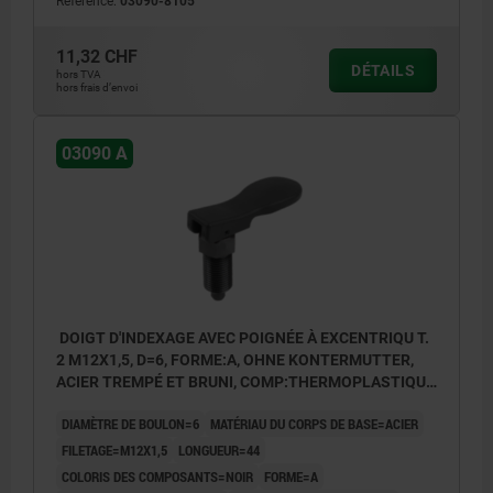
Référence:
03090-8105
11,32 CHF
DÉTAILS
hors TVA
hors frais d’envoi
03090 A
DOIGT D'INDEXAGE AVEC POIGNÉE À EXCENTRIQU T.
2 M12X1,5, D=6, FORME:A, OHNE KONTERMUTTER,
ACIER TREMPÉ ET BRUNI, COMP:THERMOPLASTIQUE
NOIR
DIAMÈTRE DE BOULON=6
MATÉRIAU DU CORPS DE BASE=ACIER
FILETAGE=M12X1,5
LONGUEUR=44
COLORIS DES COMPOSANTS=NOIR
FORME=A