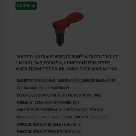
03090 A
DOIGT D'INDEXAGE AVEC POIGNÉE À EXCENTRIQU T.
1 M10X1, D=5, FORME:A, OHNE KONTERMUTTER,
ACIER TREMPÉ ET BRUNI, COMP:THERMOPLASTIQUE
ROUGE RAL3020
DIAMÈTRE DE BOULON=5
MATÉRIAU DU CORPS DE BASE=ACIER
FILETAGE=M10X1
LONGUEUR=39
COLORIS DES COMPOSANTS=ROUGE TRAFFIC RAL 3020
FORME=A
LONGUEUR DE POIGNÉE=31,7
LONGUEUR DE POIGNÉE=41,7
LARGEUR=17,9
B1=12,9
COURSE S=5
L1=17
L2=7
L3=15
SW1=13
F X 30°=1,3
FORCE DU RESSORT INITIALE F1 ENV. N=5
FORCE DU RESSORT FINALE F2 ENV. N=12