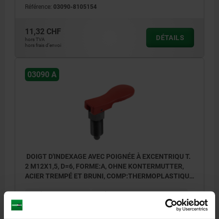
Référence:
03090-8105154
11,32 CHF
DÉTAILS
hors TVA
hors frais d’envoi
03090 A
DOIGT D'INDEXAGE AVEC POIGNÉE À EXCENTRIQU T.
2 M12X1,5, D=6, FORME:A, OHNE KONTERMUTTER,
ACIER TREMPÉ ET BRUNI, COMP:THERMOPLASTIQUE
ROUGE RAL3020
DIAMÈTRE DE BOULON=6
MATÉRIAU DU CORPS DE BASE=ACIER
FILETAGE=M12X1,5
LONGUEUR=44
COLORIS DES COMPOSANTS=ROUGE TRAFFIC RAL 3020