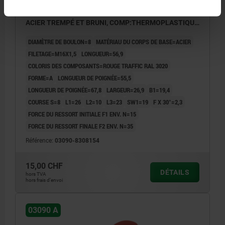
DOIGT D'INDEXAGE AVEC POIGNÉE À EXCENTRIQU T.
3 M16X1,5, D=8, FORME:A, OHNE KONTERMUTTER,
ACIER TREMPÉ ET BRUNI, COMP:THERMOPLASTIQUE
ROUGE RAL3020
DIAMÈTRE DE BOULON=8
MATÉRIAU DU CORPS DE BASE=ACIER
FILETAGE=M16X1,5
LONGUEUR=56,9
COLORIS DES COMPOSANTS=ROUGE TRAFFIC RAL 3020
FORME=A
LONGUEUR DE POIGNÉE=55,5
LONGUEUR DE POIGNÉE=67,8
LARGEUR=26,9
B1=19,4
COURSE S=8
L1=26
L2=10
L3=23
SW1=19
F X 30°=2,3
FORCE DU RESSORT INITIALE F1 ENV. N=15
FORCE DU RESSORT FINALE F2 ENV. N=35
Référence:
03090-8308154
15,00 CHF
DÉTAILS
hors TVA
hors frais d’envoi
03090 A