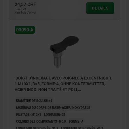
24,37 CHF
DÉTAILS
hors TVA
hors frais d’envoi
03090 A
DOIGT D'INDEXAGE AVEC POIGNÉE À EXCENTRIQU T.
1 M10X1, D=5, FORME:A, OHNE KONTERMUTTER,
ACIER INOX. NON TRAITÉ ET POLI,
COMP:THERMOPLASTIQUE NOIR
DIAMÈTRE DE BOULON=5
MATÉRIAU DU CORPS DE BASE=ACIER INOXYDABLE
FILETAGE=M10X1
LONGUEUR=39
COLORIS DES COMPOSANTS=NOIR
FORME=A
LONGUEUR DE POIGNÉE=31,7
LONGUEUR DE POIGNÉE=41,7