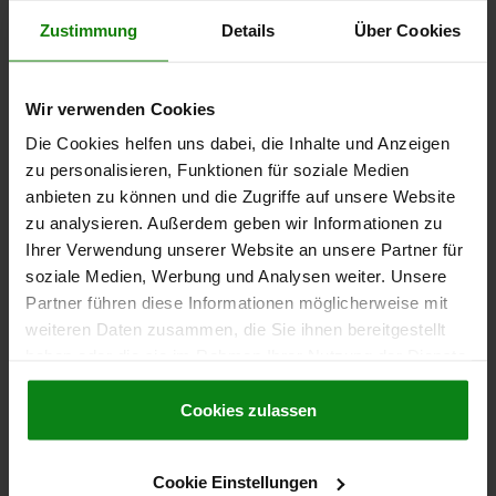
FORME=A
LONGUEUR DE POIGNÉE=31,6
Zustimmung
Details
Über Cookies
LONGUEUR DE POIGNÉE=41,7
LARGEUR=17,9
B1=12,9
COURSE S=6
L1=20
L2=8
L3=17
SW1=14
F X 30°=1,8
FORCE DU RESSORT INITIALE F1 ENV. N=6
Wir verwenden Cookies
FORCE DU RESSORT FINALE F2 ENV. N=14
Die Cookies helfen uns dabei, die Inhalte und Anzeigen
Référence:
03090-8206154
zu personalisieren, Funktionen für soziale Medien
anbieten zu können und die Zugriffe auf unsere Website
12,56 CHF
zu analysieren. Außerdem geben wir Informationen zu
DÉTAILS
hors TVA
Ihrer Verwendung unserer Website an unsere Partner für
hors frais d’envoi
soziale Medien, Werbung und Analysen weiter. Unsere
Partner führen diese Informationen möglicherweise mit
03090 A
weiteren Daten zusammen, die Sie ihnen bereitgestellt
haben oder die sie im Rahmen Ihrer Nutzung der Dienste
gesammelt haben.
Cookie Richtlinien
Impressum
|
Datenschutz
|
AGB
Cookies zulassen
Cookie Einstellungen