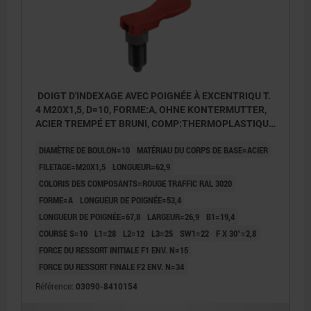
DOIGT D'INDEXAGE AVEC POIGNÉE À EXCENTRIQU T.
4 M20X1,5, D=10, FORME:A, OHNE KONTERMUTTER,
ACIER TREMPÉ ET BRUNI, COMP:THERMOPLASTIQUE
ROUGE RAL3020
DIAMÈTRE DE BOULON=10
MATÉRIAU DU CORPS DE BASE=ACIER
FILETAGE=M20X1,5
LONGUEUR=62,9
COLORIS DES COMPOSANTS=ROUGE TRAFFIC RAL 3020
FORME=A
LONGUEUR DE POIGNÉE=53,4
LONGUEUR DE POIGNÉE=67,8
LARGEUR=26,9
B1=19,4
COURSE S=10
L1=28
L2=12
L3=25
SW1=22
F X 30°=2,8
FORCE DU RESSORT INITIALE F1 ENV. N=15
FORCE DU RESSORT FINALE F2 ENV. N=34
Référence:
03090-8410154