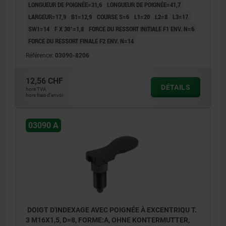
LONGUEUR DE POIGNÉE=31,6
LONGUEUR DE POIGNÉE=41,7
LARGEUR=17,9
B1=12,9
COURSE S=6
L1=20
L2=8
L3=17
SW1=14
F X 30°=1,8
FORCE DU RESSORT INITIALE F1 ENV. N=6
FORCE DU RESSORT FINALE F2 ENV. N=14
Référence:
03090-8206
12,56 CHF
DÉTAILS
hors TVA
hors frais d’envoi
03090 A
DOIGT D'INDEXAGE AVEC POIGNÉE À EXCENTRIQU T.
3 M16X1,5, D=8, FORME:A, OHNE KONTERMUTTER,