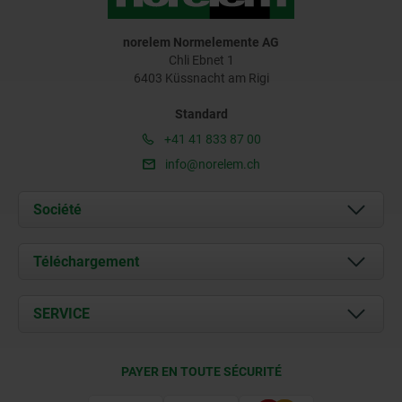
norelem Normelemente AG
Chli Ebnet 1
6403 Küssnacht am Rigi
Standard
+41 41 833 87 00
info@norelem.ch
Société
À propos de nous
Téléchargement
Actualités
Documents
SERVICE
Contact
Conditions de livraison
PAYER EN TOUTE SÉCURITÉ
Certification