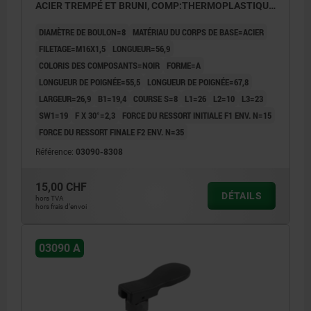
ACIER TREMPÉ ET BRUNI, COMP:THERMOPLASTIQUE
NOIR
DIAMÈTRE DE BOULON=8
MATÉRIAU DU CORPS DE BASE=ACIER
FILETAGE=M16X1,5
LONGUEUR=56,9
COLORIS DES COMPOSANTS=NOIR
FORME=A
LONGUEUR DE POIGNÉE=55,5
LONGUEUR DE POIGNÉE=67,8
LARGEUR=26,9
B1=19,4
COURSE S=8
L1=26
L2=10
L3=23
SW1=19
F X 30°=2,3
FORCE DU RESSORT INITIALE F1 ENV. N=15
FORCE DU RESSORT FINALE F2 ENV. N=35
Référence:
03090-8308
15,00 CHF
DÉTAILS
hors TVA
hors frais d’envoi
03090 A