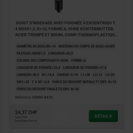
DOIGT D'INDEXAGE AVEC POIGNÉE À EXCENTRIQU T.
4 M20X1,5, D=10, FORME:A, OHNE KONTERMUTTER,
ACIER TREMPÉ ET BRUNI, COMP:THERMOPLASTIQUE
NOIR
DIAMÈTRE DE BOULON=10
MATÉRIAU DU CORPS DE BASE=ACIER
FILETAGE=M20X1,5
LONGUEUR=62,9
COLORIS DES COMPOSANTS=NOIR
FORME=A
LONGUEUR DE POIGNÉE=53,4
LONGUEUR DE POIGNÉE=67,8
LARGEUR=26,9
B1=19,4
COURSE S=10
L1=28
L2=12
L3=25
SW1=22
F X 30°=2,8
FORCE DU RESSORT INITIALE F1 ENV. N=15
FORCE DU RESSORT FINALE F2 ENV. N=34
Référence:
03090-8410
24,37 CHF
DÉTAILS
hors TVA
hors frais d’envoi