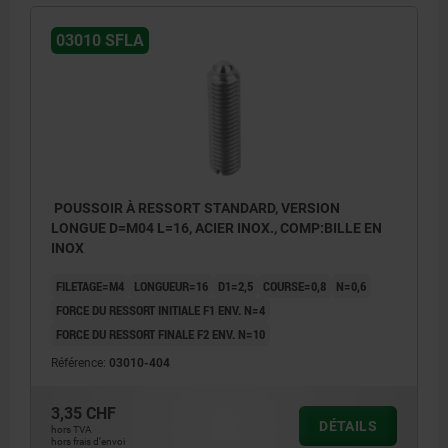
03010 SFLA
POUSSOIR À RESSORT STANDARD, VERSION
LONGUE D=M04 L=16, ACIER INOX., COMP:BILLE EN
INOX
FILETAGE=M4
LONGUEUR=16
D1=2,5
COURSE=0,8
N=0,6
FORCE DU RESSORT INITIALE F1 ENV. N=4
FORCE DU RESSORT FINALE F2 ENV. N=10
Référence:
03010-404
3,35 CHF
DÉTAILS
hors TVA
hors frais d’envoi