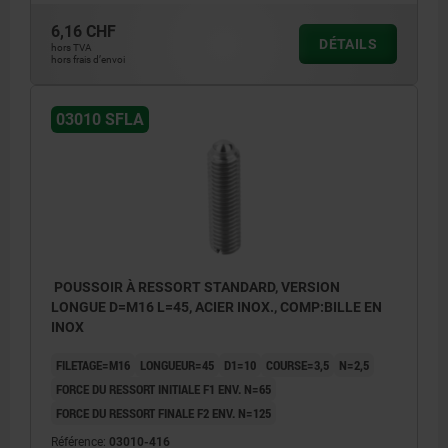
6,16 CHF
DÉTAILS
hors TVA
hors frais d’envoi
03010 SFLA
POUSSOIR À RESSORT STANDARD, VERSION
LONGUE D=M16 L=45, ACIER INOX., COMP:BILLE EN
INOX
FILETAGE=M16
LONGUEUR=45
D1=10
COURSE=3,5
N=2,5
FORCE DU RESSORT INITIALE F1 ENV. N=65
FORCE DU RESSORT FINALE F2 ENV. N=125
Référence:
03010-416