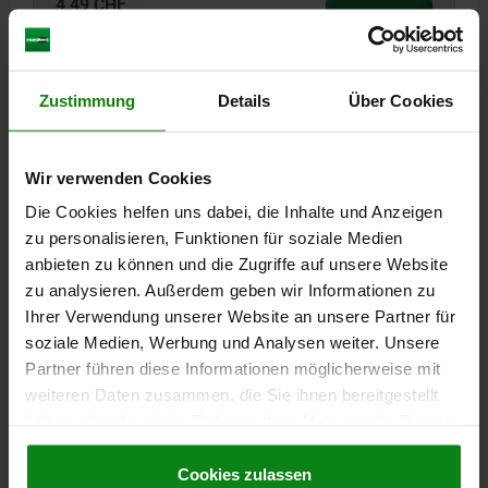
4,49 CHF
DÉTAILS
hors TVA
hors frais d’envoi
Zustimmung
Details
Über Cookies
03010 SFLA
Wir verwenden Cookies
Die Cookies helfen uns dabei, die Inhalte und Anzeigen
zu personalisieren, Funktionen für soziale Medien
anbieten zu können und die Zugriffe auf unsere Website
POUSSOIR À RESSORT STANDARD, VERSION
zu analysieren. Außerdem geben wir Informationen zu
LONGUE D=M10 L=35, ACIER INOX., COMP:BILLE EN
Ihrer Verwendung unserer Website an unsere Partner für
INOX
soziale Medien, Werbung und Analysen weiter. Unsere
Partner führen diese Informationen möglicherweise mit
FILETAGE=M10
LONGUEUR=35
D1=6
COURSE=2
N=1,6
weiteren Daten zusammen, die Sie ihnen bereitgestellt
FORCE DU RESSORT INITIALE F1 ENV. N=20
haben oder die sie im Rahmen Ihrer Nutzung der Dienste
FORCE DU RESSORT FINALE F2 ENV. N=35
gesammelt haben.
Cookie Richtlinien
Référence:
03010-410
Impressum
|
Datenschutz
|
AGB
Cookies zulassen