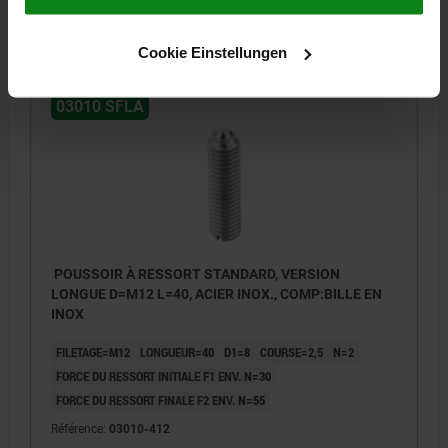
5,08 CHF
DÉTAILS
hors TVA
hors frais d’envoi
Cookie Einstellungen
03010 SFLA
POUSSOIR À RESSORT STANDARD, VERSION
LONGUE D=M12 L=40, ACIER INOX., COMP:BILLE EN
INOX
FILETAGE=M12
LONGUEUR=40
D1=8
COURSE=2,5
N=2
FORCE DU RESSORT INITIALE F1 ENV. N=30
FORCE DU RESSORT FINALE F2 ENV. N=55
Référence:
03010-412