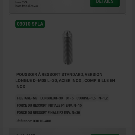
DÉTAILS
hors TVA
hors frais d’envoi
03010 SFLA
POUSSOIR À RESSORT STANDARD, VERSION
LONGUE D=M08 L=30, ACIER INOX., COMP:BILLE EN
INOX
FILETAGE=M8
LONGUEUR=30
D1=5
COURSE=1,5
N=1,2
FORCE DU RESSORT INITIALE F1 ENV. N=15
FORCE DU RESSORT FINALE F2 ENV. N=30
Référence:
03010-408