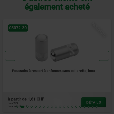
également acheté
U
03051
Poussoirs à ressort à six pans creux avec doigt d'appui
en POM, acier, avec frein-filet
à partir de
3,35 CHF
DÉTAILS
hors TVA
hors frais d’envoi