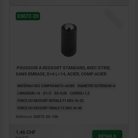
NOUVEAU
03072-20
POUSSOIR À RESSORT STANDARD, AVEC STRIE,
SANS EMBASE, D=6 L=14, ACIER, COMP:ACIER
MATÉRIAU DES COMPOSANTS=ACIER
DIAMÈTRE EXTÉRIEUR=6
LONGUEUR=14
D1=5
D2=6,05
COURSE=1,5
FORCE DU RESSORT INITIALE F1 ENV. N=22
FORCE DU RESSORT FINALE F2 ENV. N=40
Référence:
03072-20-106
1,46 CHF
DÉTAILS
hors TVA