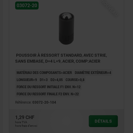
NOUVEAU
03072-20
POUSSOIR À RESSORT STANDARD, AVEC STRIE,
SANS EMBASE, D=4 L=9, ACIER, COMP:ACIER
MATÉRIAU DES COMPOSANTS=ACIER
DIAMÈTRE EXTÉRIEUR=4
LONGUEUR=9
D1=3
D2=4,05
COURSE=0,8
FORCE DU RESSORT INITIALE F1 ENV. N=12
FORCE DU RESSORT FINALE F2 ENV. N=22
Référence:
03072-20-104
1,29 CHF
DÉTAILS
hors TVA
hors frais d’envoi