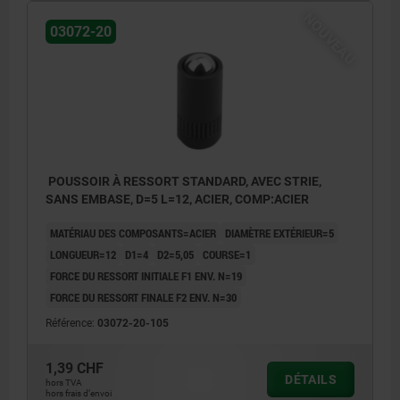
NOUVEAU
03072-20
POUSSOIR À RESSORT STANDARD, AVEC STRIE,
SANS EMBASE, D=5 L=12, ACIER, COMP:ACIER
MATÉRIAU DES COMPOSANTS=ACIER
DIAMÈTRE EXTÉRIEUR=5
LONGUEUR=12
D1=4
D2=5,05
COURSE=1
FORCE DU RESSORT INITIALE F1 ENV. N=19
FORCE DU RESSORT FINALE F2 ENV. N=30
Référence:
03072-20-105
1,39 CHF
DÉTAILS
hors TVA
hors frais d’envoi