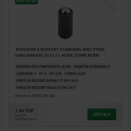
NOUVEAU
03072-20
POUSSOIR À RESSORT STANDARD, AVEC STRIE,
SANS EMBASE, D=3 L=7, ACIER, COMP:ACIER
MATÉRIAU DES COMPOSANTS=ACIER
DIAMÈTRE EXTÉRIEUR=3
LONGUEUR=7
D1=2
D2=3,05
COURSE=0,65
FORCE DU RESSORT INITIALE F1 ENV. N=5
FORCE DU RESSORT FINALE F2 ENV. N=7
Référence:
03072-20-103
1,46 CHF
DÉTAILS
hors TVA
1) Surface moletée
hors frais d’envoi