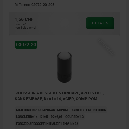
Référence:
03072-20-305
1,56 CHF
DÉTAILS
hors TVA
hors frais d’envoi
NOUVEAU
03072-20
POUSSOIR À RESSORT STANDARD, AVEC STRIE,
SANS EMBASE, D=6 L=14, ACIER, COMP:POM
MATÉRIAU DES COMPOSANTS=POM
DIAMÈTRE EXTÉRIEUR=6
LONGUEUR=14
D1=5
D2=6,05
COURSE=1,3
FORCE DU RESSORT INITIALE F1 ENV. N=22