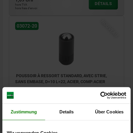
DÉTAILS
hors TVA
hors frais d’envoi
NOUVEAU
03072-20
POUSSOIR À RESSORT STANDARD, AVEC STRIE,
SANS EMBASE, D=10 L=22, ACIER, COMP:ACIER
MATÉRIAU DES COMPOSANTS=ACIER
DIAMÈTRE EXTÉRIEUR=10
LONGUEUR=22
D1=8
D2=10,05
COURSE=2,7
FORCE DU RESSORT INITIALE F1 ENV. N=54
Zustimmung
Details
Über Cookies
FORCE DU RESSORT FINALE F2 ENV. N=100
Référence:
03072-20-110
Wir verwenden Cookies