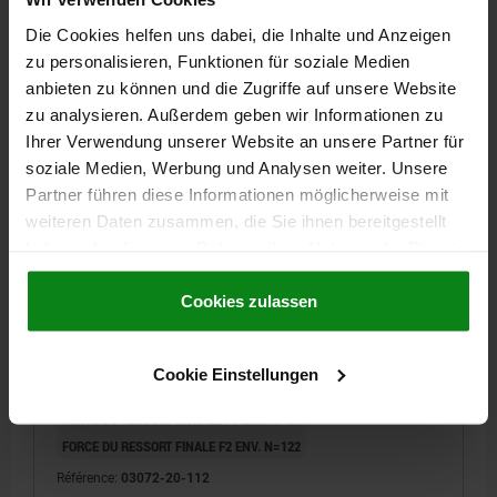
1,92 CHF
DÉTAILS
Die Cookies helfen uns dabei, die Inhalte und Anzeigen
hors TVA
hors frais d’envoi
zu personalisieren, Funktionen für soziale Medien
anbieten zu können und die Zugriffe auf unsere Website
NOUVEAU
zu analysieren. Außerdem geben wir Informationen zu
03072-20
Ihrer Verwendung unserer Website an unsere Partner für
soziale Medien, Werbung und Analysen weiter. Unsere
Partner führen diese Informationen möglicherweise mit
weiteren Daten zusammen, die Sie ihnen bereitgestellt
haben oder die sie im Rahmen Ihrer Nutzung der Dienste
gesammelt haben.
Cookie Richtlinien
Impressum
|
Datenschutz
|
AGB
Cookies zulassen
POUSSOIR À RESSORT STANDARD, AVEC STRIE,
SANS EMBASE, D=12 L=24, ACIER, COMP:ACIER
MATÉRIAU DES COMPOSANTS=ACIER
DIAMÈTRE EXTÉRIEUR=12
Cookie Einstellungen
LONGUEUR=24
D1=10
D2=12,05
COURSE=3,2
FORCE DU RESSORT INITIALE F1 ENV. N=54
FORCE DU RESSORT FINALE F2 ENV. N=122
Référence:
03072-20-112