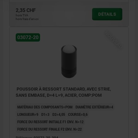
2,35 CHF
DÉTAILS
hors TVA
hors frais d’envoi
NOUVEAU
03072-20
POUSSOIR À RESSORT STANDARD, AVEC STRIE,
SANS EMBASE, D=4 L=9, ACIER, COMP:POM
MATÉRIAU DES COMPOSANTS=POM
DIAMÈTRE EXTÉRIEUR=4
LONGUEUR=9
D1=3
D2=4,05
COURSE=0,6
FORCE DU RESSORT INITIALE F1 ENV. N=12
FORCE DU RESSORT FINALE F2 ENV. N=22