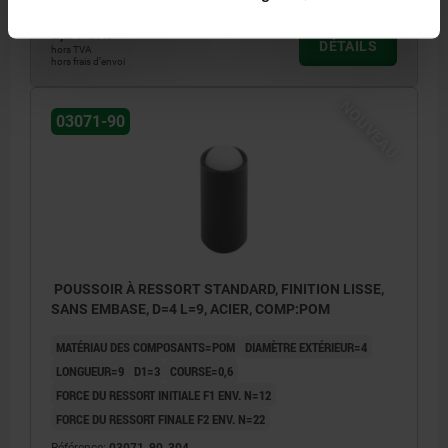
2,24 CHF
DÉTAILS
hors TVA
hors frais d’envoi
NOUVEAU
03071-90
POUSSOIR À RESSORT STANDARD, FINITION LISSE,
SANS EMBASE, D=4 L=9, ACIER, COMP:POM
MATÉRIAU DES COMPOSANTS=POM
DIAMÈTRE EXTÉRIEUR=4
LONGUEUR=9
D1=3
COURSE=0,6
FORCE DU RESSORT INITIALE F1 ENV. N=12
FORCE DU RESSORT FINALE F2 ENV. N=22