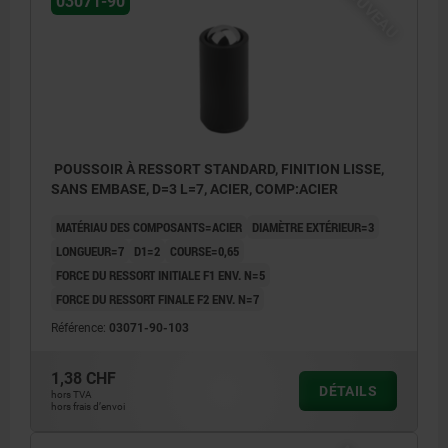
NOUVEAU
03071-90
POUSSOIR À RESSORT STANDARD, FINITION LISSE,
SANS EMBASE, D=3 L=7, ACIER, COMP:ACIER
MATÉRIAU DES COMPOSANTS=ACIER
DIAMÈTRE EXTÉRIEUR=3
LONGUEUR=7
D1=2
COURSE=0,65
FORCE DU RESSORT INITIALE F1 ENV. N=5
FORCE DU RESSORT FINALE F2 ENV. N=7
Référence:
03071-90-103
1,38 CHF
DÉTAILS
hors TVA
hors frais d’envoi