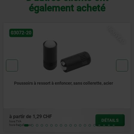
également acheté
U
03055
Poussoir à ressort à six pans creux et avec doigt
d'appui, en Inox
à partir de
5,56 CHF
DÉTAILS
hors TVA
hors frais d’envoi