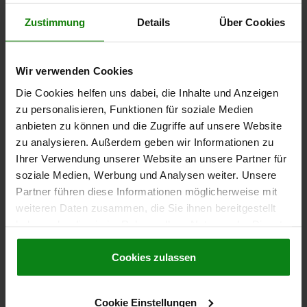
1,85 CHF
DÉTAILS
Zustimmung
Details
Über Cookies
hors TVA
hors frais d’envoi
NOUVEAU
Wir verwenden Cookies
03071-90
Die Cookies helfen uns dabei, die Inhalte und Anzeigen
zu personalisieren, Funktionen für soziale Medien
anbieten zu können und die Zugriffe auf unsere Website
zu analysieren. Außerdem geben wir Informationen zu
Ihrer Verwendung unserer Website an unsere Partner für
soziale Medien, Werbung und Analysen weiter. Unsere
POUSSOIR À RESSORT STANDARD, FINITION LISSE,
Partner führen diese Informationen möglicherweise mit
SANS EMBASE, D=12 L=24, ACIER, COMP:ACIER
weiteren Daten zusammen, die Sie ihnen bereitgestellt
haben oder die sie im Rahmen Ihrer Nutzung der Dienste
MATÉRIAU DES COMPOSANTS=ACIER
DIAMÈTRE EXTÉRIEUR=12
gesammelt haben.
Cookie Richtlinien
LONGUEUR=24
D1=10
COURSE=3,2
Impressum
|
Datenschutz
|
AGB
Cookies zulassen
FORCE DU RESSORT INITIALE F1 ENV. N=54
FORCE DU RESSORT FINALE F2 ENV. N=122
Référence:
03071-90-112
Cookie Einstellungen