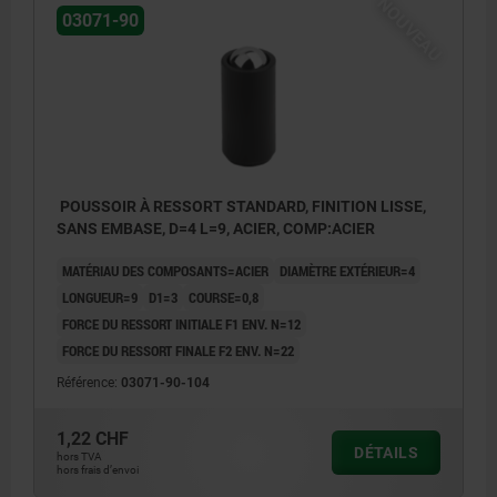
NOUVEAU
03071-90
POUSSOIR À RESSORT STANDARD, FINITION LISSE,
SANS EMBASE, D=4 L=9, ACIER, COMP:ACIER
MATÉRIAU DES COMPOSANTS=ACIER
DIAMÈTRE EXTÉRIEUR=4
LONGUEUR=9
D1=3
COURSE=0,8
FORCE DU RESSORT INITIALE F1 ENV. N=12
FORCE DU RESSORT FINALE F2 ENV. N=22
Référence:
03071-90-104
1,22 CHF
DÉTAILS
hors TVA
hors frais d’envoi