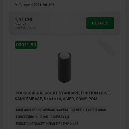
Référence:
03071-90-305
1,47 CHF
DÉTAILS
hors TVA
hors frais d’envoi
NOUVEAU
03071-90
POUSSOIR À RESSORT STANDARD, FINITION LISSE,
SANS EMBASE, D=6 L=14, ACIER, COMP:POM
MATÉRIAU DES COMPOSANTS=POM
DIAMÈTRE EXTÉRIEUR=6
LONGUEUR=14
D1=5
COURSE=1,3
FORCE DU RESSORT INITIALE F1 ENV. N=22