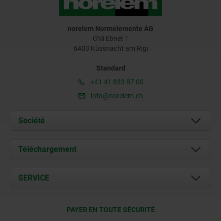
norelem Normelemente AG
Chli Ebnet 1
6403 Küssnacht am Rigi
Standard
+41 41 833 87 00
info@norelem.ch
Société
À propos de nous
Téléchargement
Actualités
Documents
SERVICE
Contact
Conditions de livraison
PAYER EN TOUTE SÉCURITÉ
Certification