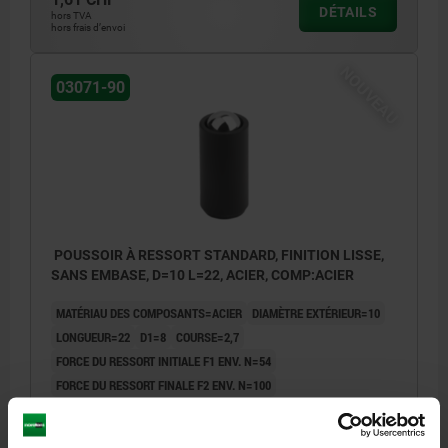
DÉTAILS
hors TVA
hors frais d’envoi
NOUVEAU
03071-90
POUSSOIR À RESSORT STANDARD, FINITION LISSE,
SANS EMBASE, D=10 L=22, ACIER, COMP:ACIER
MATÉRIAU DES COMPOSANTS=ACIER
DIAMÈTRE EXTÉRIEUR=10
LONGUEUR=22
D1=8
COURSE=2,7
FORCE DU RESSORT INITIALE F1 ENV. N=54
FORCE DU RESSORT FINALE F2 ENV. N=100
Référence:
03071-90-110