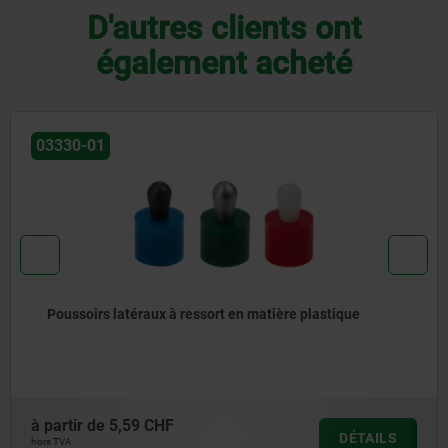
D'autres clients ont
également acheté
03338
Poussoir à ressort à tige de traction/pression
à partir de
6,87 CHF
DÉTAILS
hors TVA