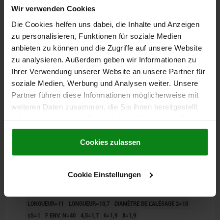
Référence:
03330-21058
Wir verwenden Cookies
Die Cookies helfen uns dabei, die Inhalte und Anzeigen
4,80 CHF
DÉTAILS
hors TVA
zu personalisieren, Funktionen für soziale Medien
hors frais d’envoi
anbieten zu können und die Zugriffe auf unsere Website
zu analysieren. Außerdem geben wir Informationen zu
03330
Ihrer Verwendung unserer Website an unsere Partner für
soziale Medien, Werbung und Analysen weiter. Unsere
Partner führen diese Informationen möglicherweise mit
weiteren Daten zusammen, die Sie ihnen bereitgestellt
haben oder die sie im Rahmen Ihrer Nutzung der Dienste
gesammelt haben.
Cookie Richtlinien
Impressum
|
Datenschutz
|
AGB
Cookies zulassen
POUSSOIR LAT. RESS., STANDARD SANS JOINT D=10,
D2=10, L1=10,7, ALUMINIUM, COMP:ACIER
Cookie Einstellungen
MODÈLE 1=SANS JOINT
DIAMÈTRE EXTÉRIEUR=10
MATÉRIAU DES COMPOSANTS=ACIER
DIAMÈTRE EXTÉRIEUR=6
LONGUEUR=11
LONGUEUR=10,7
DIAMÈTRE DE L'ALÉSAGE 2=10
±S=1
F ENV. N=40
4,5=1,7
6=1,9
8=1,9