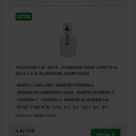
03330
POUSSOIR LAT. RESS., STANDARD SANS JOINT D=6,
D2=6, L1=4, ALUMINIUM, COMP:ACIER
MODÈLE 1=SANS JOINT
DIAMÈTRE EXTÉRIEUR=6
MATÉRIAU DES COMPOSANTS=ACIER
DIAMÈTRE EXTÉRIEUR=3
LONGUEUR=7
LONGUEUR=4
DIAMÈTRE DE L'ALÉSAGE 2=6
±S=0,5
F ENV. N=20
1=0,8
2=1
3=1
4,5=1
6=1
8=1
Référence:
03330-21036
4,42 CHF
DÉTAILS
hors TVA