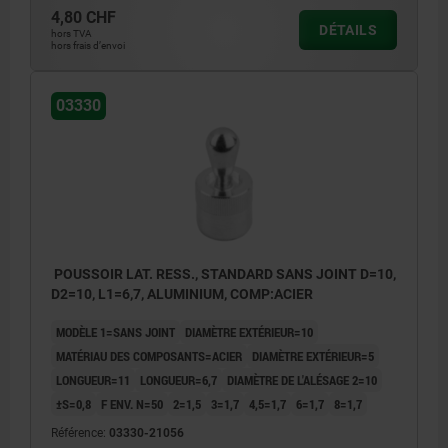
4,80 CHF
DÉTAILS
hors TVA
hors frais d’envoi
03330
POUSSOIR LAT. RESS., STANDARD SANS JOINT D=10,
D2=10, L1=6,7, ALUMINIUM, COMP:ACIER
MODÈLE 1=SANS JOINT
DIAMÈTRE EXTÉRIEUR=10
MATÉRIAU DES COMPOSANTS=ACIER
DIAMÈTRE EXTÉRIEUR=5
LONGUEUR=11
LONGUEUR=6,7
DIAMÈTRE DE L'ALÉSAGE 2=10
±S=0,8
F ENV. N=50
2=1,5
3=1,7
4,5=1,7
6=1,7
8=1,7
Référence:
03330-21056