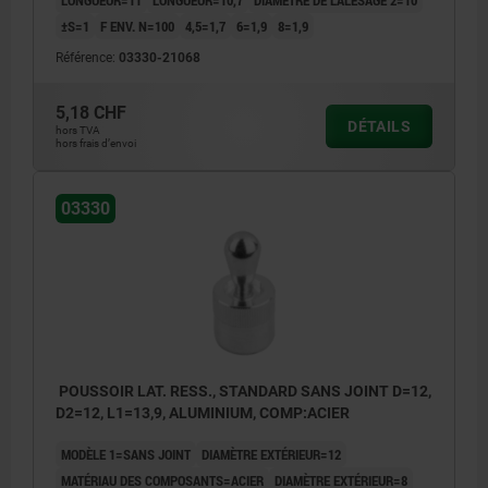
LONGUEUR=11
LONGUEUR=10,7
DIAMÈTRE DE L'ALÉSAGE 2=10
±S=1
F ENV. N=100
4,5=1,7
6=1,9
8=1,9
Référence:
03330-21068
5,18 CHF
DÉTAILS
hors TVA
hors frais d’envoi
03330
POUSSOIR LAT. RESS., STANDARD SANS JOINT D=12,
D2=12, L1=13,9, ALUMINIUM, COMP:ACIER
MODÈLE 1=SANS JOINT
DIAMÈTRE EXTÉRIEUR=12
MATÉRIAU DES COMPOSANTS=ACIER
DIAMÈTRE EXTÉRIEUR=8