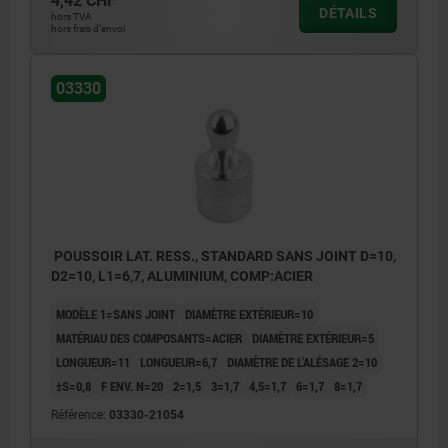
4,42 CHF
DÉTAILS
hors TVA
hors frais d’envoi
03330
POUSSOIR LAT. RESS., STANDARD SANS JOINT D=10,
D2=10, L1=6,7, ALUMINIUM, COMP:ACIER
MODÈLE 1=SANS JOINT
DIAMÈTRE EXTÉRIEUR=10
MATÉRIAU DES COMPOSANTS=ACIER
DIAMÈTRE EXTÉRIEUR=5
LONGUEUR=11
LONGUEUR=6,7
DIAMÈTRE DE L'ALÉSAGE 2=10
±S=0,8
F ENV. N=20
2=1,5
3=1,7
4,5=1,7
6=1,7
8=1,7
Référence:
03330-21054