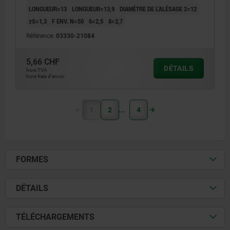
LONGUEUR=13
LONGUEUR=13,9
DIAMÈTRE DE L'ALÉSAGE 2=12
±S=1,3
F ENV. N=50
6=2,5
8=2,7
Référence:
03330-21084
5,66 CHF
DÉTAILS
hors TVA
hors frais d’envoi
1
2
4
FORMES
DÉTAILS
TÉLÉCHARGEMENTS