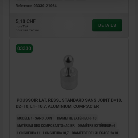
Référence:
03330-21064
5,18 CHF
DÉTAILS
hors TVA
hors frais d’envoi
03330
POUSSOIR LAT. RESS., STANDARD SANS JOINT D=10,
D2=10, L1=10,7, ALUMINIUM, COMP:ACIER
MODÈLE 1=SANS JOINT
DIAMÈTRE EXTÉRIEUR=10
MATÉRIAU DES COMPOSANTS=ACIER
DIAMÈTRE EXTÉRIEUR=6
LONGUEUR=11
LONGUEUR=10,7
DIAMÈTRE DE L'ALÉSAGE 2=10