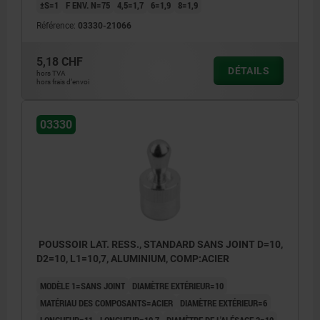
±S=1
F ENV. N=75
4,5=1,7
6=1,9
8=1,9
Référence:
03330-21066
5,18 CHF
DÉTAILS
hors TVA
hors frais d’envoi
03330
POUSSOIR LAT. RESS., STANDARD SANS JOINT D=10,
D2=10, L1=10,7, ALUMINIUM, COMP:ACIER
MODÈLE 1=SANS JOINT
DIAMÈTRE EXTÉRIEUR=10
MATÉRIAU DES COMPOSANTS=ACIER
DIAMÈTRE EXTÉRIEUR=6