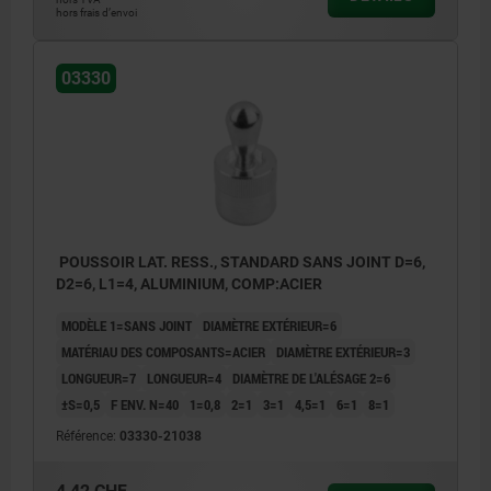
hors frais d’envoi
03330
POUSSOIR LAT. RESS., STANDARD SANS JOINT D=6,
D2=6, L1=4, ALUMINIUM, COMP:ACIER
MODÈLE 1=SANS JOINT
DIAMÈTRE EXTÉRIEUR=6
MATÉRIAU DES COMPOSANTS=ACIER
DIAMÈTRE EXTÉRIEUR=3
LONGUEUR=7
LONGUEUR=4
DIAMÈTRE DE L'ALÉSAGE 2=6
±S=0,5
F ENV. N=40
1=0,8
2=1
3=1
4,5=1
6=1
8=1
Référence:
03330-21038