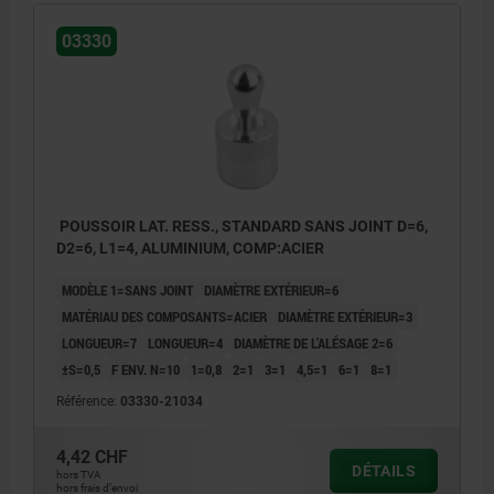
03330
POUSSOIR LAT. RESS., STANDARD SANS JOINT D=6,
D2=6, L1=4, ALUMINIUM, COMP:ACIER
MODÈLE 1=SANS JOINT
DIAMÈTRE EXTÉRIEUR=6
MATÉRIAU DES COMPOSANTS=ACIER
DIAMÈTRE EXTÉRIEUR=3
LONGUEUR=7
LONGUEUR=4
DIAMÈTRE DE L'ALÉSAGE 2=6
±S=0,5
F ENV. N=10
1=0,8
2=1
3=1
4,5=1
6=1
8=1
Référence:
03330-21034
4,42 CHF
DÉTAILS
hors TVA
1) Outil de montage
hors frais d’envoi