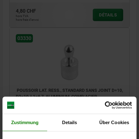
4,80 CHF
DÉTAILS
hors TVA
hors frais d’envoi
03330
POUSSOIR LAT. RESS., STANDARD SANS JOINT D=10,
D2=10, L1=6,7, ALUMINIUM, COMP:ACIER
MODÈLE 1=SANS JOINT
DIAMÈTRE EXTÉRIEUR=10
MATÉRIAU DES COMPOSANTS=ACIER
DIAMÈTRE EXTÉRIEUR=5
Zustimmung
Details
Über Cookies
LONGUEUR=11
LONGUEUR=6,7
DIAMÈTRE DE L'ALÉSAGE 2=10
±S=0,8
F ENV. N=100
2=1,5
3=1,7
4,5=1,7
6=1,7
8=1,7