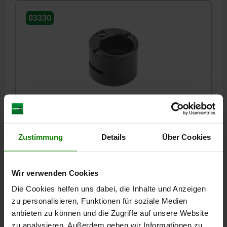
03330
EMBASE EXCENTRIQUE D1=15, D2=8 ACIER
DÉSIGNATION=LOGEMENT
=8
DIAMÈTRE EXTÉRIEUR=15
DIAMÈTRE DE L'ALÉSAGE 2=8
D3=15
D4=8,3
H=9,9
M=2
Zustimmung
Details
Über Cookies
Référence:
03330-150
Wir verwenden Cookies
28,28 CHF
DÉTAILS
hors TVA
Die Cookies helfen uns dabei, die Inhalte und Anzeigen
hors frais d’envoi
zu personalisieren, Funktionen für soziale Medien
anbieten zu können und die Zugriffe auf unsere Website
03330
zu analysieren. Außerdem geben wir Informationen zu