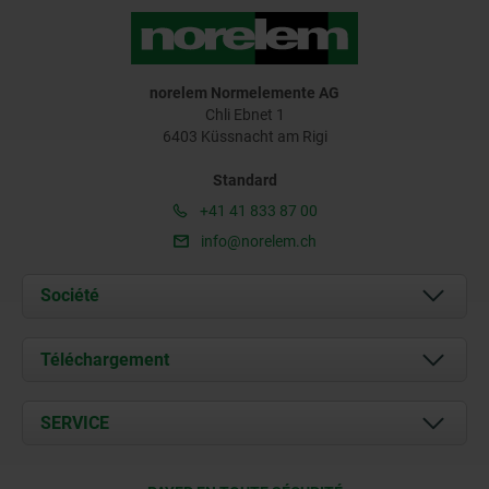
norelem Normelemente AG
Chli Ebnet 1
6403 Küssnacht am Rigi
Standard
+41 41 833 87 00
info@norelem.ch
Société
À propos de nous
Téléchargement
Actualités
Documents
SERVICE
Contact
Conditions de livraison