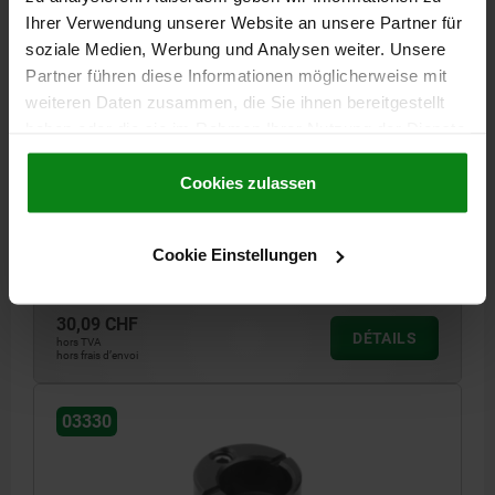
Ihrer Verwendung unserer Website an unsere Partner für
soziale Medien, Werbung und Analysen weiter. Unsere
Partner führen diese Informationen möglicherweise mit
weiteren Daten zusammen, die Sie ihnen bereitgestellt
haben oder die sie im Rahmen Ihrer Nutzung der Dienste
gesammelt haben.
Cookie Richtlinien
EMBASE EXCENTRIQUE D1=16, D2=10 ACIER
Impressum
|
Datenschutz
|
AGB
Cookies zulassen
DÉSIGNATION=LOGEMENT
=10
DIAMÈTRE EXTÉRIEUR=16
DIAMÈTRE DE L'ALÉSAGE 2=10
D3=16
D4=10,3
H=11,9
M=2
Cookie Einstellungen
Référence:
03330-160
30,09 CHF
DÉTAILS
hors TVA
hors frais d’envoi
03330