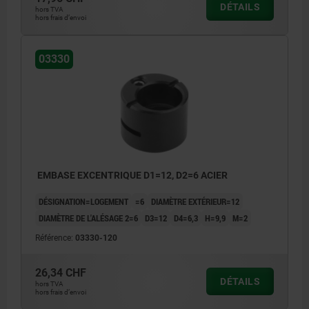
DÉTAILS
hors TVA
hors frais d’envoi
03330
EMBASE EXCENTRIQUE D1=12, D2=6 ACIER
DÉSIGNATION=LOGEMENT
=6
DIAMÈTRE EXTÉRIEUR=12
DIAMÈTRE DE L'ALÉSAGE 2=6
D3=12
D4=6,3
H=9,9
M=2
Référence:
03330-120
26,34 CHF
DÉTAILS
hors TVA
hors frais d’envoi