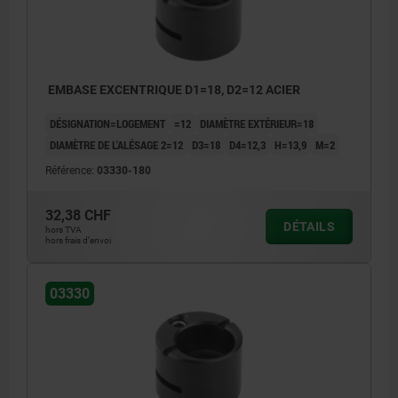
EMBASE EXCENTRIQUE D1=18, D2=12 ACIER
DÉSIGNATION=LOGEMENT
=12
DIAMÈTRE EXTÉRIEUR=18
DIAMÈTRE DE L'ALÉSAGE 2=12
D3=18
D4=12,3
H=13,9
M=2
Référence:
03330-180
32,38 CHF
DÉTAILS
hors TVA
hors frais d’envoi
03330