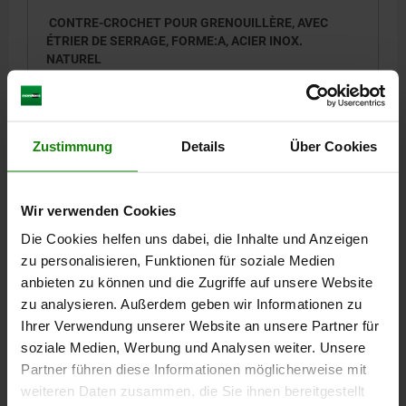
CONTRE-CROCHET POUR GRENOUILLÈRE, AVEC
ÉTRIER DE SERRAGE, FORME:A, ACIER INOX.
NATUREL
MATÉRIAU DU CORPS DE BASE=ACIER INOXYDABLE
FORME=A
Référence:
05535-9143372
Zustimmung
Details
Über Cookies
1,99 CHF
DÉTAILS
hors TVA
hors frais d’envoi
Wir verwenden Cookies
Die Cookies helfen uns dabei, die Inhalte und Anzeigen
zu personalisieren, Funktionen für soziale Medien
DÉTAILS
anbieten zu können und die Zugriffe auf unsere Website
zu analysieren. Außerdem geben wir Informationen zu
CAO
Ihrer Verwendung unserer Website an unsere Partner für
soziale Medien, Werbung und Analysen weiter. Unsere
TÉLÉCHARGEMENTS
Partner führen diese Informationen möglicherweise mit
weiteren Daten zusammen, die Sie ihnen bereitgestellt