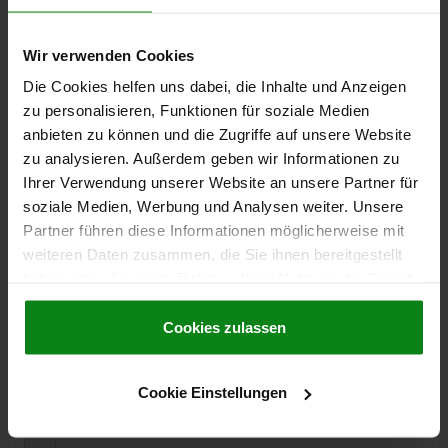
TÉLÉCHARGEMENTS
Wir verwenden Cookies
Die Cookies helfen uns dabei, die Inhalte und Anzeigen
D'autres clients ont
zu personalisieren, Funktionen für soziale Medien
également acheté
anbieten zu können und die Zugriffe auf unsere Website
zu analysieren. Außerdem geben wir Informationen zu
Ihrer Verwendung unserer Website an unsere Partner für
soziale Medien, Werbung und Analysen weiter. Unsere
05540
Partner führen diese Informationen möglicherweise mit
weiteren Daten zusammen, die Sie ihnen bereitgestellt
haben oder die sie im Rahmen Ihrer Nutzung der Dienste
gesammelt haben.
Cookie Richtlinien
Impressum
|
Datenschutz
|
AGB
Cookies zulassen
Contre-crochets pour grenouillères avec étrier en tôle
Cookie Einstellungen
jusqu’à 1 000 N, réglable, modèle court