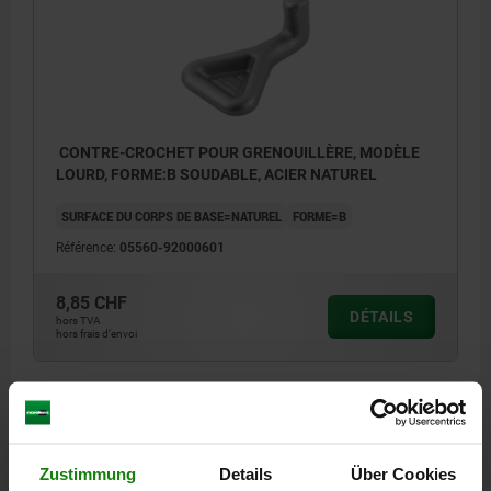
CONTRE-CROCHET POUR GRENOUILLÈRE, MODÈLE
LOURD, FORME:B SOUDABLE, ACIER NATUREL
SURFACE DU CORPS DE BASE=NATUREL
FORME=B
Référence:
05560-92000601
8,85 CHF
DÉTAILS
hors TVA
hors frais d’envoi
DÉTAILS
Zustimmung
Details
Über Cookies
CAO