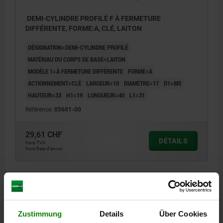
DEMI-CYLINDRE PROFILÉ F À FERMETURE
DIFFÉRENTE, FORME:A, CLÉ, LAITON
DÉSIGNATION=DEMI-CYLINDRE PROFILÉ
MATÉRIAU DU CORPS DE BASE=LAITON
MODÈLE 1=À FERMETURE DIFFÉRENTE
FORME=A
ACTIONNEMENT=CLÉ
LARGEUR=10
DIAMÈTRE=17
D1=M5
HAUTEUR=33
H1=19
LONGUEUR=40
L1=31
Référence:
05601-00
29,61 CHF
DÉTAILS
hors TVA
hors frais d’envoi
DÉTAILS
Zustimmung
Details
Über Cookies
CAO