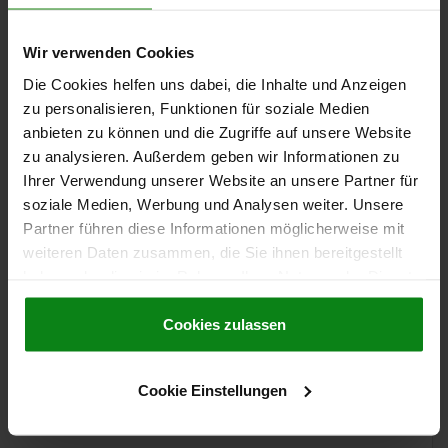
TÉLÉCHARGEMENTS
Wir verwenden Cookies
Die Cookies helfen uns dabei, die Inhalte und Anzeigen
D'autres clients ont
zu personalisieren, Funktionen für soziale Medien
également acheté
anbieten zu können und die Zugriffe auf unsere Website
zu analysieren. Außerdem geben wir Informationen zu
Ihrer Verwendung unserer Website an unsere Partner für
soziale Medien, Werbung und Analysen weiter. Unsere
05601-20
Partner führen diese Informationen möglicherweise mit
weiteren Daten zusammen, die Sie ihnen bereitgestellt
haben oder die sie im Rahmen Ihrer Nutzung der Dienste
gesammelt haben.
Cookie Richtlinien
Impressum
|
Datenschutz
|
AGB
Cookies zulassen
iges plates
Embouts en zinc pour tiges rondes
Cookie Einstellungen