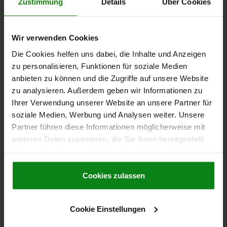
Zustimmung
Details
Über Cookies
CAO
Wir verwenden Cookies
TÉLÉCHARGEMENTS
Die Cookies helfen uns dabei, die Inhalte und Anzeigen
zu personalisieren, Funktionen für soziale Medien
D'autres clients ont
anbieten zu können und die Zugriffe auf unsere Website
également acheté
zu analysieren. Außerdem geben wir Informationen zu
Ihrer Verwendung unserer Website an unsere Partner für
soziale Medien, Werbung und Analysen weiter. Unsere
Partner führen diese Informationen möglicherweise mit
05601-21
weiteren Daten zusammen, die Sie ihnen bereitgestellt
haben oder die sie im Rahmen Ihrer Nutzung der Dienste
gesammelt haben.
Cookie Richtlinien
Impressum
|
Datenschutz
|
AGB
Cookies zulassen
Cookie Einstellungen
Tiges plates en acier pour levier pivotant