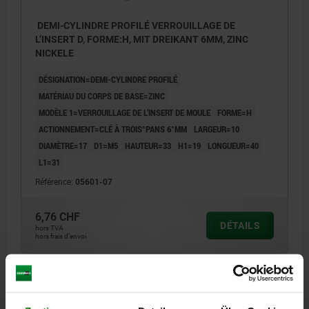
DEMI-CYLINDRE PROFILÉ VERROUILLAGE DE
L’INSERT D, FORME:H, MIT DREIKANT 6MM, ZINC
NICKELE
DÉSIGNATION=DEMI-CYLINDRE PROFILÉ
MATÉRIAU DU CORPS DE BASE=ZINC
MODÈLE 1=VERROUILLAGE DE L’INSERT DE MOULE
FORME=H
ACTIONNEMENT=CLÉ À TROIS°PANS 6°MM
LARGEUR=10
DIAMÈTRE=17
D1=M5
HAUTEUR=33
H1=19
LONGUEUR=40
L1=31
Référence:
05601-07
6,76 CHF
DÉTAILS
hors TVA
hors frais d’envoi
DÉTAILS