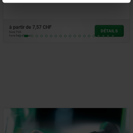
à partir de
7,57 CHF
DÉTAILS
hors TVA
hors frais d’envoi