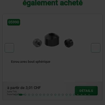
également acheté
055
 avec bout sphérique
Poi
colo
r de
3,01 CHF
à par
DÉTAILS
hors TV
’envoi
hors frai