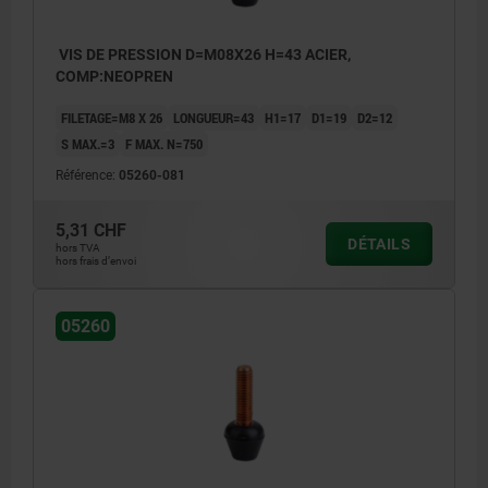
VIS DE PRESSION D=M08X26 H=43 ACIER,
COMP:NEOPREN
FILETAGE=M8 X 26
LONGUEUR=43
H1=17
D1=19
D2=12
S MAX.=3
F MAX. N=750
Référence:
05260-081
5,31 CHF
DÉTAILS
hors TVA
hors frais d’envoi
05260