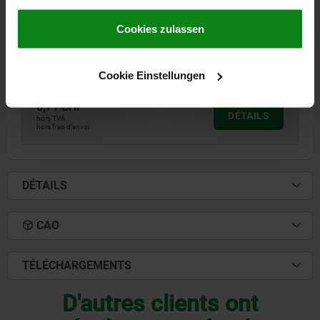
COMP:NEOPREN
gesammelt haben.
Cookie Richtlinien
Impressum
|
Datenschutz
|
AGB
Cookies zulassen
FILETAGE=M10 X 36
LONGUEUR=55
H1=19
D1=19
D2=14
S MAX.=3,5
F MAX. N=1000
Référence:
05260-101
Cookie Einstellungen
6,71 CHF
DÉTAILS
hors TVA
hors frais d’envoi
DÉTAILS
CAO
TÉLÉCHARGEMENTS
D'autres clients ont