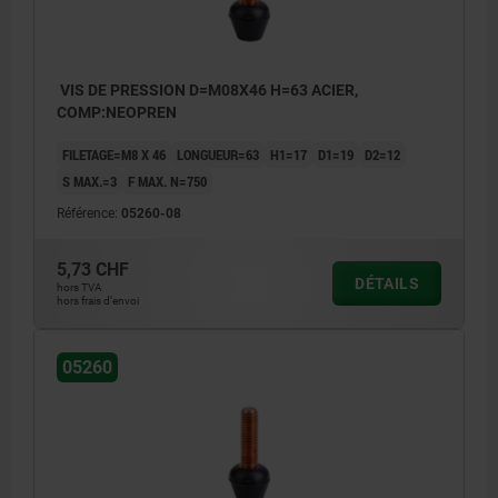
VIS DE PRESSION D=M08X46 H=63 ACIER,
COMP:NEOPREN
FILETAGE=M8 X 46
LONGUEUR=63
H1=17
D1=19
D2=12
S MAX.=3
F MAX. N=750
Référence:
05260-08
5,73 CHF
DÉTAILS
hors TVA
hors frais d’envoi
05260