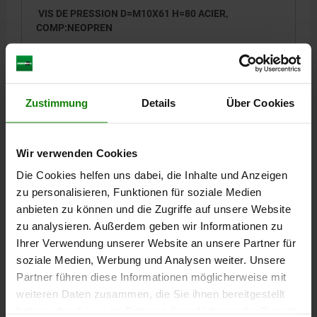
VIS DE PRESSION D=M10X61 H=80 ACIER,
COMP:NEOPREN
FILETAGE=M10 X 61
LONGUEUR=80
H1=19
D1=19
D2=14
S MAX.=3,5
F MAX. N=1000
Référence:
05260-10
Zustimmung
Details
Über Cookies
7,94 CHF
DÉTAILS
hors TVA
hors frais d’envoi
Wir verwenden Cookies
Die Cookies helfen uns dabei, die Inhalte und Anzeigen
05260
zu personalisieren, Funktionen für soziale Medien
anbieten zu können und die Zugriffe auf unsere Website
zu analysieren. Außerdem geben wir Informationen zu
Ihrer Verwendung unserer Website an unsere Partner für
soziale Medien, Werbung und Analysen weiter. Unsere
Partner führen diese Informationen möglicherweise mit
weiteren Daten zusammen, die Sie ihnen bereitgestellt
VIS DE PRESSION D=M10X36 H=55 ACIER,
haben oder die sie im Rahmen Ihrer Nutzung der Dienste