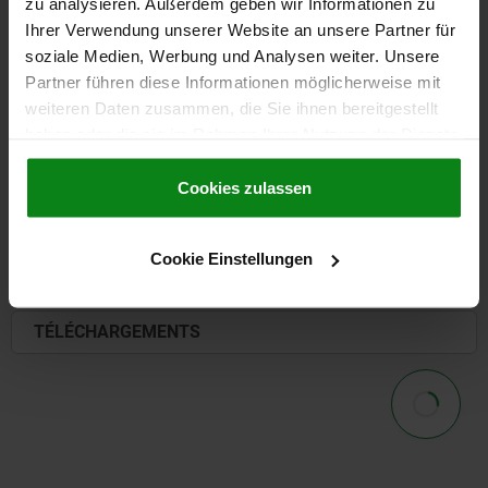
zu analysieren. Außerdem geben wir Informationen zu
Ihrer Verwendung unserer Website an unsere Partner für
soziale Medien, Werbung und Analysen weiter. Unsere
Partner führen diese Informationen möglicherweise mit
VERS L’APERÇU DES FORMES
weiteren Daten zusammen, die Sie ihnen bereitgestellt
haben oder die sie im Rahmen Ihrer Nutzung der Dienste
SÉLECTION DE PRODUITS
gesammelt haben.
Cookie Richtlinien
Impressum
|
Datenschutz
|
AGB
Cookies zulassen
DÉTAILS
Cookie Einstellungen
CAO
TÉLÉCHARGEMENTS