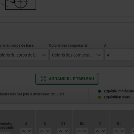
Coloris du corps de base
Coloris des composants
A
beige
beige
28
AGRANDIR LE TABLEAU
blanc
blanc
noir
chromé
Expédié immédiate
ieurs fois par jour à intervalles réguliers.
Expédition sous 1
noir
loris des
loris des
A
A
B
B
B1
B1
B2
B2
D
D
D1
D1
mposants
mposants