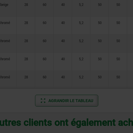
beige
28
60
40
5,2
50
50
chromé
28
60
40
5,2
50
50
chromé
28
60
40
5,2
50
50
chromé
28
60
40
5,2
50
50
chromé
28
60
40
5,2
50
50
AGRANDIR LE TABLEAU
utres clients ont également ac