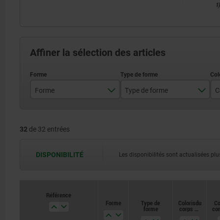
Affiner la sélection des articles
Forme
Type de forme
A
non verrouillables
32
de 32 entrées
B
verrouillable
DISPONIBILITÉ
Les disponibilités sont actualisées plus
Référence
Référence
Forme
Forme
Type de
Type de
Coloris du
Coloris du
Co
Co
forme
forme
corps de
corps de
co
co
base
base