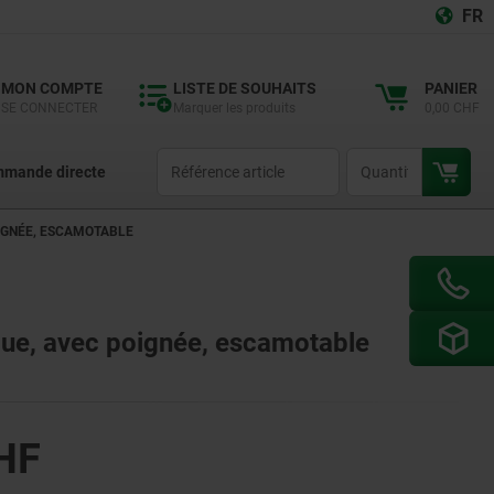
FR
MON COMPTE
LISTE DE SOUHAITS
PANIER
SE CONNECTER
Marquer les produits
0,00 CHF
productCode
qty
mande directe
IGNÉE, ESCAMOTABLE
que, avec poignée, escamotable
HF