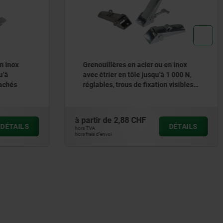
n inox
Grenouillères en acier ou en inox
u’à
avec étrier en tôle jusqu’à 1 000 N,
cachés
réglables, trous de fixation visibles,
modèle court
à partir de
2,88 CHF
DÉTAILS
DÉTAILS
hors TVA
hors frais d’envoi