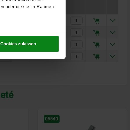
Prix
ben oder die sie im Rahmen
2,28 CHF
5,74 CHF
Cookies zulassen
2,28 CHF
5,74 CHF
heté
05540