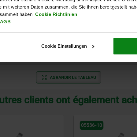
Forme
D2
Force de maintien F1 N
e mit weiteren Daten zusammen, die Sie ihnen bereitgestellt ha
esammelt haben.
Cookie Richtlinien
A
2,5
250
AGB
A
2,5
250
Cookie Einstellungen
B
2,5
250
B
2,5
250
AGRANDIR LE TABLEAU
utres clients ont également ac
05536-10