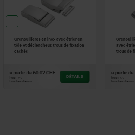
Grenouillères en inox avec étrier en
Grenouill
tôle et déclencheur, trous de fixation
avec étrie
cachés
trous de 
à partir de
60,02 CHF
à partir de
DÉTAILS
hors TVA
hors TVA
hors frais d’envoi
hors frais d’envoi