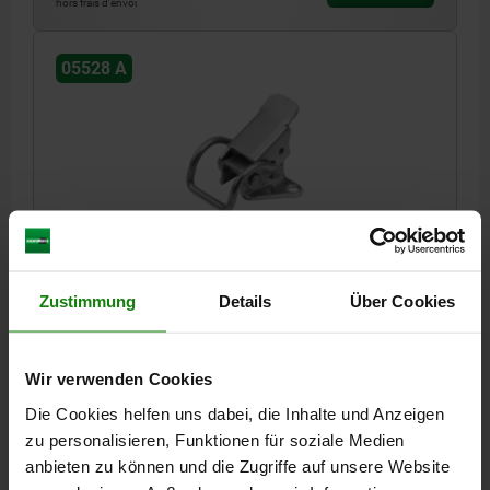
hors frais d’envoi
05528 A
GRENOUILLÈRE AVEC ÉTRIER DE SERRAGE, TROU DE
FIXATION VISIBLE, FORME:A, F1=250, ACIER INOX.
1.4301 ELECTROPOLI
Zustimmung
Details
Über Cookies
MATÉRIAU DU CORPS DE BASE=ACIER INOXYDABLE
FORME=A
D2=2,5
FORCE DE MAINTIEN F1 N=250
Wir verwenden Cookies
Référence:
05528-1420462
Die Cookies helfen uns dabei, die Inhalte und Anzeigen
zu personalisieren, Funktionen für soziale Medien
3,43 CHF
DÉTAILS
anbieten zu können und die Zugriffe auf unsere Website
hors TVA
hors frais d’envoi