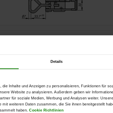
ype de forme
Force de maintien F1 N
Details
avec œillet de verrou
1000
AGRANDIR LE TABLEAU
, die Inhalte und Anzeigen zu personalisieren, Funktionen für so
Expédié immédiate
ieurs fois par jour à intervalles réguliers.
 unsere Website zu analysieren. Außerdem geben wir Information
Expédition sous 1
rtner für soziale Medien, Werbung und Analysen weiter. Unsere
e mit weiteren Daten zusammen, die Sie ihnen bereitgestellt ha
esammelt haben.
Cookie Richtlinien