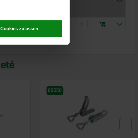
Prix
11,09 CHF
Cookies zulassen
heté
05550-05