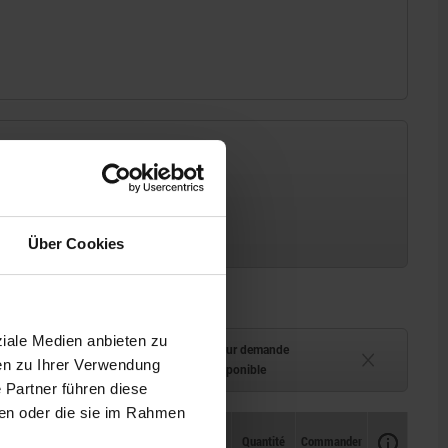
Über Cookies
ziale Medien anbieten zu
ment (en stock)
Délai de livraison sur demande
en zu Ihrer Verwendung
 à 2 semaines
Actuellement indisponible
 Partner führen diese
ben oder die sie im Rahmen
Disponibilité
CAO
Quantité
Commander