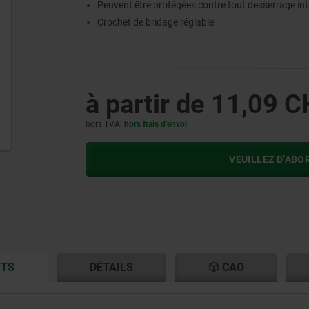
Peuvent être protégées contre tout desserrage in
Crochet de bridage réglable
à partir de
11,09 C
hors TVA
hors frais d’envoi
VEUILLEZ D’ABO
CURRENT
CURRENT
ITS
DÉTAILS
CAO
TAB:
TAB: