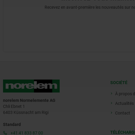
Recevez en avant-première les nouveautés sur nos 
SOCIÉTÉ
À propos 
norelem Normelemente AG
Actualités
Chli Ebnet 1
6403 Küssnacht am Rigi
Contact
Standard
TÉLÉCHARG
+41 41 833 87 00