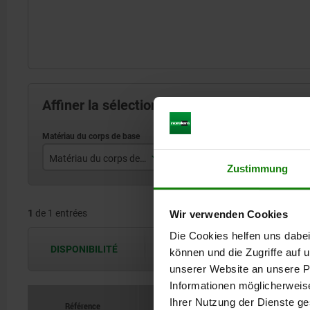
Affiner la sélection des articles
Matériau du corps de base
Forme
T
Zustimmung
acier
B
1
de 1 entrées
Wir verwenden Cookies
Die Cookies helfen uns dabei
DISPONIBILITÉ
Les disponibilités sont actualisées plus
können und die Zugriffe auf
unserer Website an unsere Pa
Informationen möglicherweis
Ihrer Nutzung der Dienste g
Référence