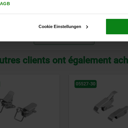
AGB
Forme
Type de forme
Force de maintien F1 N
B
avec œillet de verrou
1000
Cookie Einstellungen
AGRANDIR LE TABLEAU
utres clients ont également ac
-30
05550