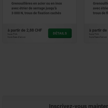
Grenouillères en acier ou en inox
Greno
avec étrier de serrage jusqu’à 250 N,
avec é
trous de fixation cachés ou latéraux
compe
jusqu’
cach
à partir de
2,28 CHF
à parti
DÉTAILS
hors TVA
hors TVA
hors frais d’envoi
hors frais d
Inscrivez-vous mainten