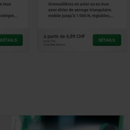
ou en inox
Grenouillères en acier ou en inox
triangulaire
avec étrier de serrage triangulaire
 réglables,
mobile jusqu’à 700 N, réglables,
es
trous de fixation visibles
à partir de
2,79 CHF
DÉTAILS
DÉTAILS
hors TVA
hors frais d’envoi