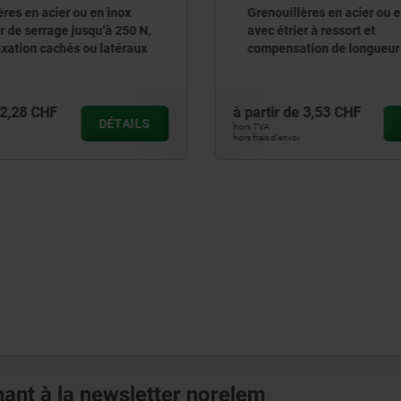
uillères en acier ou en inox
Grenouillères en acier 
trier à ressort et
avec étrier de serrage 
nsation de longueur intégrée
mobile jusqu’à 1 000 N,
à 500 N, trous de fixation
trous de fixation visibl
és
r de
3,53 CHF
à partir de
6,89 CHF
DÉTAILS
hors TVA
’envoi
hors frais d’envoi
ant à la newsletter norelem