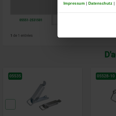
Impressum
|
Datenschutz
|
Matériau du corps de base
05551-2531501
acier
1
de 1 entrées
D'a
05528-10
05527