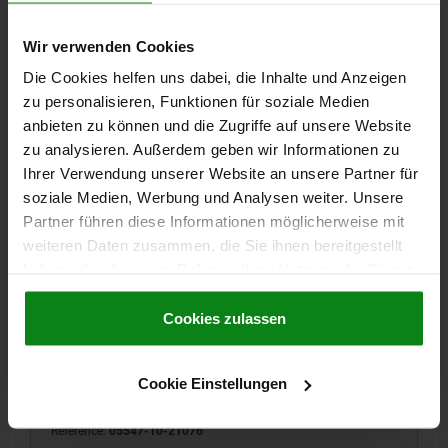
11,10 CHF
DÉTAILS
hors TVA
Wir verwenden Cookies
hors frais d’envoi
Die Cookies helfen uns dabei, die Inhalte und Anzeigen
zu personalisieren, Funktionen für soziale Medien
05547-10 ASB
anbieten zu können und die Zugriffe auf unsere Website
zu analysieren. Außerdem geben wir Informationen zu
Ihrer Verwendung unserer Website an unsere Partner für
soziale Medien, Werbung und Analysen weiter. Unsere
Partner führen diese Informationen möglicherweise mit
weiteren Daten zusammen, die Sie ihnen bereitgestellt
haben oder die sie im Rahmen Ihrer Nutzung der Dienste
GRENOUILLÈRE VERROUILLABLE, TROU DE FIXATION
CACHE, L=76, B=32, H=21, ZINC CHROMÉ BRILLANTE
gesammelt haben.
Cookie Richtlinien
Impressum
|
Datenschutz
|
AGB
Cookies zulassen
MODÈLE 1=VERROUILLABLE
LONGUEUR=76
LARGEUR=32
HAUTEUR=21
SURFACE DU CORPS DE BASE=CHROMÉ BRILLANTE
B1=24
D=3,2
D1=3,2
E=16
E1=12
E2=34,8
H1=8
H2=4
Cookie Einstellungen
L1=16
L2=6
Référence:
05547-10-21076