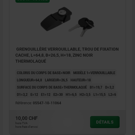
GRENOUILLÈRE VERROUILLABLE, TROU DE FIXATION
CACHE, L=64,8, B=26,5, H=18, ZINC NOIR
THERMOLAQUÉ
COLORIS DU CORPS DE BASE=NOIR
MODÈLE 1=VERROUILLABLE
LONGUEUR=64,8
LARGEUR=26,5
HAUTEUR=18
SURFACE DU CORPS DE BASE=THERMOLAQUÉ
B1=19,7
D=3,2
D1=3,2
E=12
E1=12
E2=30
H1=6,5
H2=3,5
L1=15,5
L2=6
Référence:
05547-10-11064
10,00 CHF
DÉTAILS
hors TVA
hors frais d’envoi