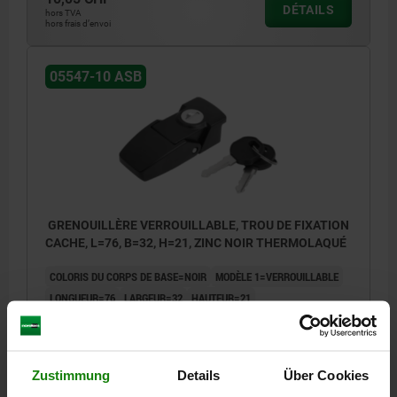
DÉTAILS
hors TVA
hors frais d’envoi
05547-10 ASB
GRENOUILLÈRE VERROUILLABLE, TROU DE FIXATION
CACHE, L=76, B=32, H=21, ZINC NOIR THERMOLAQUÉ
COLORIS DU CORPS DE BASE=NOIR
MODÈLE 1=VERROUILLABLE
LONGUEUR=76
LARGEUR=32
HAUTEUR=21
SURFACE DU CORPS DE BASE=THERMOLAQUÉ
B1=24
D=3,2
D1=3,2
E=16
E1=12
E2=34,6
H1=8
H2=4
L1=16
L2=6
Référence:
05547-10-11076
Zustimmung
Details
Über Cookies