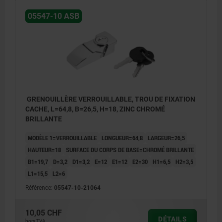
05547-10 ASB
GRENOUILLÈRE VERROUILLABLE, TROU DE FIXATION
CACHE, L=64,8, B=26,5, H=18, ZINC CHROMÉ
BRILLANTE
MODÈLE 1=VERROUILLABLE
LONGUEUR=64,8
LARGEUR=26,5
HAUTEUR=18
SURFACE DU CORPS DE BASE=CHROMÉ BRILLANTE
B1=19,7
D=3,2
D1=3,2
E=12
E1=12
E2=30
H1=6,5
H2=3,5
L1=15,5
L2=6
Référence:
05547-10-21064
10,05 CHF
DÉTAILS
hors TVA