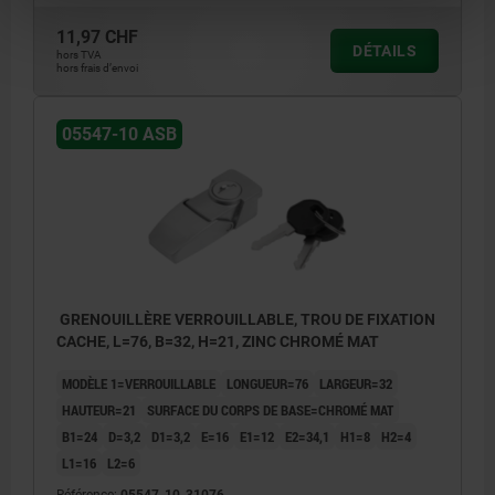
11,97 CHF
DÉTAILS
hors TVA
hors frais d’envoi
05547-10 ASB
GRENOUILLÈRE VERROUILLABLE, TROU DE FIXATION
CACHE, L=76, B=32, H=21, ZINC CHROMÉ MAT
MODÈLE 1=VERROUILLABLE
LONGUEUR=76
LARGEUR=32
HAUTEUR=21
SURFACE DU CORPS DE BASE=CHROMÉ MAT
B1=24
D=3,2
D1=3,2
E=16
E1=12
E2=34,1
H1=8
H2=4
L1=16
L2=6
Référence:
05547-10-31076