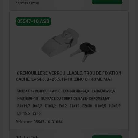
hors frais d’envoi
05547-10 ASB
GRENOUILLÈRE VERROUILLABLE, TROU DE FIXATION
CACHE, L=64,8, B=26,5, H=18, ZINC CHROMÉ MAT
MODÈLE 1=VERROUILLABLE
LONGUEUR=64,8
LARGEUR=26,5
HAUTEUR=18
SURFACE DU CORPS DE BASE=CHROMÉ MAT
B1=19,7
D=3,2
D1=3,2
E=12
E1=12
E2=30
H1=6,5
H2=3,5
L1=15,5
L2=6
Référence:
05547-10-31064
10,05 CHF