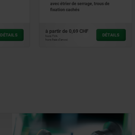
us de
avec étrier de serrage large jusqu’à
2 000 N, trous de fixation cachés
à partir de
3,33 CHF
DÉTAILS
DÉTAILS
hors TVA
hors frais d’envoi