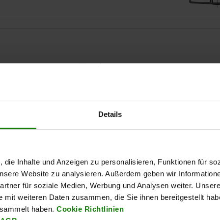
orme
BN
B
8/10
Details
AGRANDIR LE TABLEAU
Expédié immédiate
ieurs fois par jour à intervalles réguliers.
Expédition sous 1
, die Inhalte und Anzeigen zu personalisieren, Funktionen für so
 unsere Website zu analysieren. Außerdem geben wir Information
rtner für soziale Medien, Werbung und Analysen weiter. Unsere
Coloris du corps de base
Forme
BN
e mit weiteren Daten zusammen, die Sie ihnen bereitgestellt ha
esammelt haben.
Cookie Richtlinien