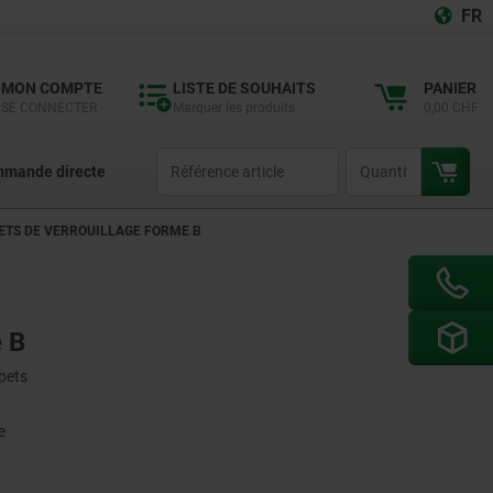
FR
MON COMPTE
LISTE DE SOUHAITS
PANIER
SE CONNECTER
Marquer les produits
0,00 CHF
productCode
qty
mande directe
ETS DE VERROUILLAGE FORME B
e B
apets
e