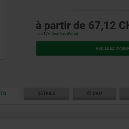
à partir de
67,12 C
hors TVA
hors frais d’envoi
VEUILLEZ D’ABO
CURRENT
CURRENT
ITS
DÉTAILS
CAO
TAB:
TAB: