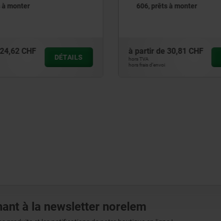
s à monter
avec étrier de serrage, tro
fixation cachés
e
30,81 CHF
à partir de
0,69 CHF
DÉTAILS
hors TVA
hors frais d’envoi
ant à la newsletter norelem