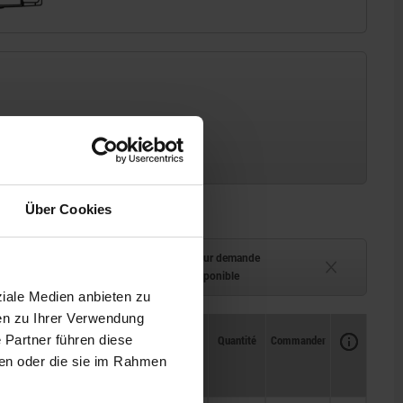
Über Cookies
ment (en stock)
Délai de livraison sur demande
 à 2 semaines
Actuellement indisponible
ziale Medien anbieten zu
en zu Ihrer Verwendung
Disponibilité
CAO
Quantité
Commander
 Partner führen diese
Prix
ben oder die sie im Rahmen