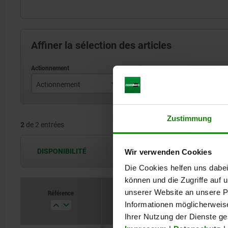
Affiner la sélection des articles
Actionnement
Coloris du corps de base
F
Clé
noir
Zustimmung
2
de 2 entrées
non verrouillable
DISPONIBILITÉ
Wir verwenden Cookies
Les disponibilités sont actualisées plus
Die Cookies helfen uns dabei
können und die Zugriffe auf
unserer Website an unsere Pa
Référence
Actionnement
Informationen möglicherweis
Ihrer Nutzung der Dienste g