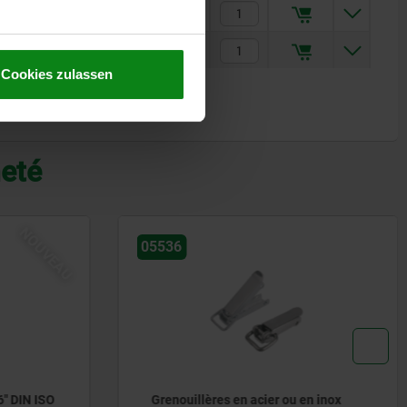
67,12 CHF
68,89 CHF
Cookies zulassen
heté
05538
en inox
Grenouillères en acier ou en inox