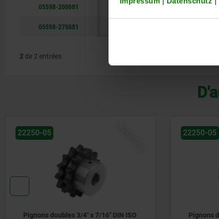
Impressum
|
Datenschutz
|
05598-200681
non verrouillable
05598-270681
Clé
2
de 2 entrées
D'a
NOUVEAU
22250-05
22250-05
Pignons doubles 3/8" x 7/32" DIN ISO
Pignons d