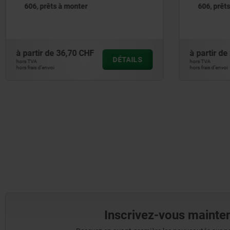
606, prêts à monter
606, prêt
à partir de
24,62 CHF
à partir d
DÉTAILS
hors TVA
hors TVA
hors frais d’envoi
hors frais d’envoi
Inscrivez-vous mainten