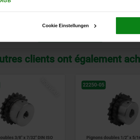
AGB
noir
B
8/10
noir
B
8/10
Cookie Einstellungen
AGRANDIR LE TABLEAU
utres clients ont également ac
NOUVEAU
05536
oubles 1/2" x 5/16" DIN ISO
Grenouillères en acier ou 