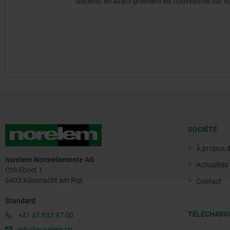
Recevez en avant-première les nouveautés sur nos 
SOCIÉTÉ
À propos 
norelem Normelemente AG
Actualités
Chli Ebnet 1
6403 Küssnacht am Rigi
Contact
Standard
TÉLÉCHARG
+41 41 833 87 00
info@norelem.ch