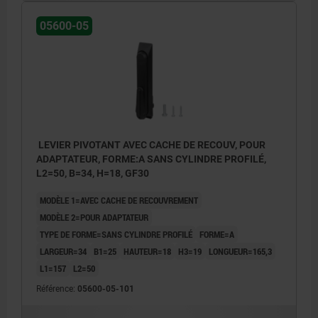
2) Épaisseur de tôle max. 2,5 mm
05600-05
3) Système de verrouillage à 1 point
4) Système de verrouillage à 3 points
5) Came 05569
6) Levier pivotant
7) Adaptateur pour cames en plastique ou
LEVIER PIVOTANT AVEC CACHE DE RECOUV, POUR
en zinc 05601-10
ADAPTATEUR, FORME:A SANS CYLINDRE PROFILÉ,
8) Serrures à tige en zinc ou en plastique
L2=50, B=34, H=18, GF30
pour tiges plates 05601-22
MODÈLE 1=AVEC CACHE DE RECOUVREMENT
MODÈLE 2=POUR ADAPTATEUR
TYPE DE FORME=SANS CYLINDRE PROFILÉ
FORME=A
LARGEUR=34
B1=25
HAUTEUR=18
H3=19
LONGUEUR=165,3
L1=157
L2=50
Référence:
05600-05-101