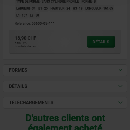
TYPE DE FORME=SANS CYLINDRE PROFILÉ
FORME=B
LARGEUR=34
B1=25
HAUTEUR=24
H3=19
LONGUEUR=161,65
L1=157
L2=50
Référence:
05600-05-111
18,90 CHF
DÉTAILS
hors TVA
hors frais d’envoi
FORMES
DÉTAILS
TÉLÉCHARGEMENTS
D'autres clients ont
également acheté