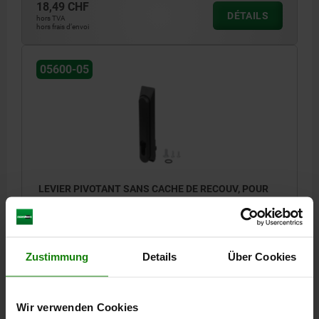
18,49 CHF
DÉTAILS
hors TVA
hors frais d’envoi
05600-05
LEVIER PIVOTANT SANS CACHE DE RECOUV, POUR
TIGES PLATES, FORME:B SANS CYLINDRE PROFILÉ,
L2=50, B=34, H=24, GF30
MODÈLE 1=SANS CACHE DE RECOUVREMENT
Zustimmung
Details
Über Cookies
MODÈLE 2=POUR TIGES PLATES
TYPE DE FORME=SANS CYLINDRE PROFILÉ
FORME=B
LARGEUR=34
B1=25
HAUTEUR=24
H3=19
LONGUEUR=161,65
Wir verwenden Cookies
L1=157
L2=50