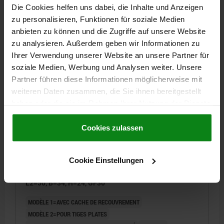
Die Cookies helfen uns dabei, die Inhalte und Anzeigen
Référence:
05600-05-011
zu personalisieren, Funktionen für soziale Medien
anbieten zu können und die Zugriffe auf unsere Website
18,49 CHF
DÉTAILS
zu analysieren. Außerdem geben wir Informationen zu
hors TVA
hors frais d’envoi
Ihrer Verwendung unserer Website an unsere Partner für
soziale Medien, Werbung und Analysen weiter. Unsere
05600-05
Partner führen diese Informationen möglicherweise mit
weiteren Daten zusammen, die Sie ihnen bereitgestellt
haben oder die sie im Rahmen Ihrer Nutzung der Dienste
gesammelt haben.
Cookie Richtlinien
Impressum
|
Datenschutz
|
AGB
Cookies zulassen
Cookie Einstellungen
LEVIER PIVOTANT AVEC CACHE DE RECOUV, POUR
TIGES PLATES, FORME:B SANS CYLINDRE PROFILÉ,
L2=50, B=34, H=24, GF30
MODÈLE 1=AVEC CACHE DE RECOUVREMENT
MODÈLE 2=POUR TIGES PLATES