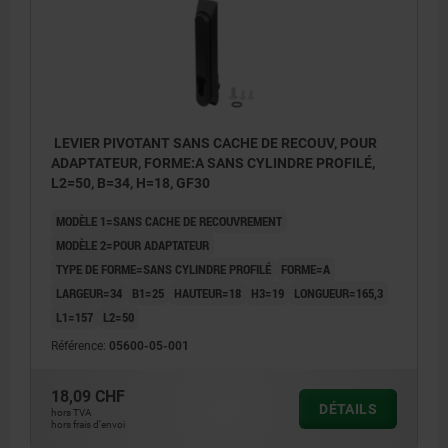
LEVIER PIVOTANT SANS CACHE DE RECOUV, POUR
ADAPTATEUR, FORME:A SANS CYLINDRE PROFILÉ,
L2=50, B=34, H=18, GF30
MODÈLE 1=SANS CACHE DE RECOUVREMENT
MODÈLE 2=POUR ADAPTATEUR
TYPE DE FORME=SANS CYLINDRE PROFILÉ
FORME=A
LARGEUR=34
B1=25
HAUTEUR=18
H3=19
LONGUEUR=165,3
L1=157
L2=50
Référence:
05600-05-001
18,09 CHF
DÉTAILS
hors TVA
hors frais d’envoi
1) Trous de montage