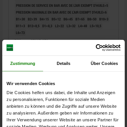
PRESSION DE SERVICE EN BAR AVEC DE L’AIR EXEMPT D’HUILE=5
PRESSION MAXIMALE EN BAR AVEC DE L’AIR EXEMPT D’HUILE=6
B1=30
B2=39
B4=15
B5=12
B6=45
B7=65
B8=50
B10=3
B11=3
B12=8,5
D1=8,3
L2=22
L3=32
L4=48
L5=10,5
L6=73
Référence:
05665-151
772,16 CHF
DÉTAILS
hors TVA
Zustimmung
Details
Über Cookies
hors frais d’envoi
05665 ME
Wir verwenden Cookies
Die Cookies helfen uns dabei, die Inhalte und Anzeigen
zu personalisieren, Funktionen für soziale Medien
anbieten zu können und die Zugriffe auf unsere Website
zu analysieren. Außerdem geben wir Informationen zu
Ihrer Verwendung unserer Website an unsere Partner für
soziale Medien, Werbung und Analysen weiter. Unsere