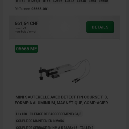
B11=3
B12=6,5
D1=5
L2=16
L3=32
L4=48
L5=4
L6=50
Référence:
05665-081
661,64 CHF
DÉTAILS
hors TVA
hors frais d’envoi
05665 ME
MINI SAUTERELLE AVEC DETECT FIN COURSE T. 3,
FORME:A ALUMINIUM, MAGNÉTIQUE, COMP:ACIER
L1=158
FILETAGE DE RACCORDEMENT=G1/8
COUPLE DE MAINTIEN EN NM=54
COUPLE DE SERRAGE EN NM À 5 BARS=15
TAILLE=3