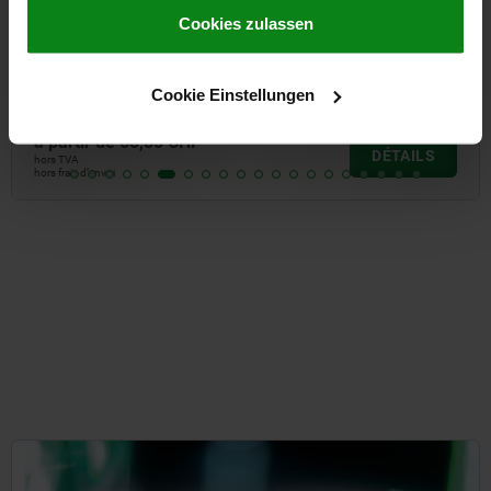
Sauterelle à bielle sans console
Impressum
|
Datenschutz
|
AGB
Cookies zulassen
Cookie Einstellungen
à partir de
68,85 CHF
DÉTAILS
hors TVA
hors frais d’envoi