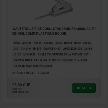
SAUTERELLE TIGE COUL. STANDARD, F2=3000, ACIER
ZINGUE, COMP:PLASTIQUE ROUGE
A=55
A1=138
A2=14
A3=153
B=35
B1=48
B5=3
C1=14
D=7
D1=11,9
H=139
COURSE S=80
LONGUEUR=236
L1=83
L2=20
M=M8X30
ANGLE D’OUVERTURE DE LA POIGNÉE=180°
FORCE MANUELLE FH N=80
FORCE DE SERRAGE F1 N=1600
FORCE DE MAINTIEN F2 N=3000
Référence:
05837-18-03000
93,80 CHF
DÉTAILS
hors TVA
hors frais d’envoi