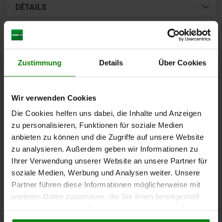
DÉTAILS
CAO
TÉLÉCHARGEMENTS
Zustimmung
Details
Über Cookies
D'autres clients ont
Wir verwenden Cookies
également acheté
Die Cookies helfen uns dabei, die Inhalte und Anzeigen
zu personalisieren, Funktionen für soziale Medien
anbieten zu können und die Zugriffe auf unsere Website
05838-02
zu analysieren. Außerdem geben wir Informationen zu
Ihrer Verwendung unserer Website an unsere Partner für
soziale Medien, Werbung und Analysen weiter. Unsere
Partner führen diese Informationen möglicherweise mit
weiteren Daten zusammen, die Sie ihnen bereitgestellt
haben oder die sie im Rahmen Ihrer Nutzung der Dienste
gesammelt haben.
Cookie Richtlinien