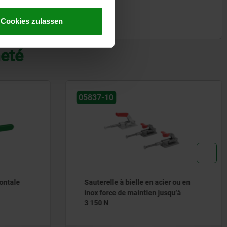
Cookies zulassen
heté
05837-10
ontale
Sauterelle à bielle en acier ou en
inox force de maintien jusqu’à
3 150 N