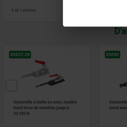
1
de 1 entrées
D'a
05837-28
05840
Sauterelle à bielle en acier, modèle
Sauterell
lourd force de maintien jusqu’à
lourd ave
33 350 N