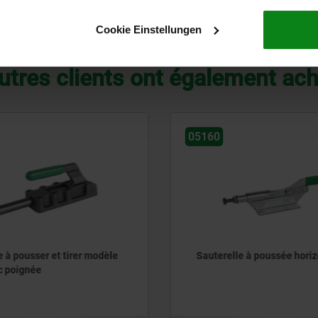
AGRANDIR LE TABLEAU
Cookie Einstellungen
utres clients ont également ac
05160
e à pousser et tirer modèle
Sauterelle à poussée horiz
c poignée