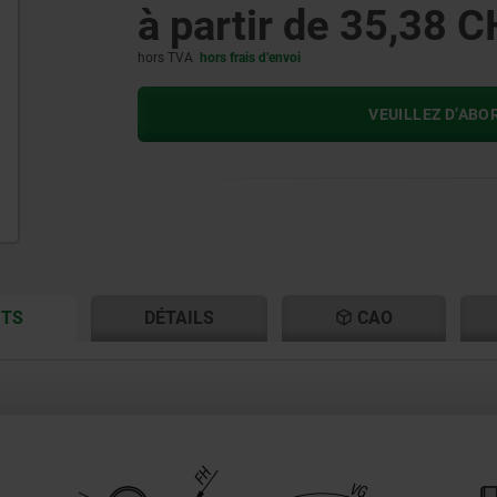
à partir de
35,38 C
hors TVA
hors frais d’envoi
VEUILLEZ D’ABO
CURRENT
CURRENT
ITS
DÉTAILS
CAO
TAB:
TAB: