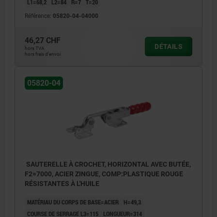
L1=68,2
L2=84
R=7
T=20
Référence:
05820-04-04000
46,27 CHF
DÉTAILS
hors TVA
hors frais d’envoi
05820-04
SAUTERELLE À CROCHET, HORIZONTAL AVEC BUTÉE,
F2=7000, ACIER ZINGUE, COMP:PLASTIQUE ROUGE
RÉSISTANTES À L'HUILE
MATÉRIAU DU CORPS DE BASE=ACIER
H=49,3
COURSE DE SERRAGE L3=115
LONGUEUR=314