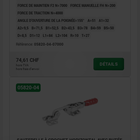
FORCE DE MAINTIEN F2 N=7000
FORCE MANUELLE FH N=200
FORCE DE TRACTION N=4000
ANGLE D’OUVERTURE DE LA POIGNÉE=155°
A=51
A1=32
A2=9,5
B=71,5
B1=52,5
B2=43,5
B3=78
B4=59
B5=50
D=8,5
D1=12
L1=84
L2=104
R=10
T=27
Référence:
05820-04-07000
74,61 CHF
DÉTAILS
hors TVA
hors frais d’envoi
05820-04