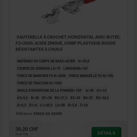
SAUTERELLE À CROCHET, HORIZONTAL AVEC BUTÉE,
F2=2000, ACIER ZINGUE, COMP:PLASTIQUE ROUGE
RÉSISTANTES À L'HUILE
MATÉRIAU DU CORPS DE BASE=ACIER
H=25,4
COURSE DE SERRAGE L3=70
LONGUEUR=167
FORCE DE MAINTIEN F2 N=2000
FORCE MANUELLE FH N=100
FORCE DE TRACTION N=1500
ANGLE D’OUVERTURE DE LA POIGNÉE=153°
A=26
A1=13
A2=6,5
B=40
B1=28
B2=21,5
B3=43
B4=31
B5=24,5
D=5,2
D1=6
L1=45,5
L2=58
R=5,4
T=14
Référence:
05820-04-02000
30,20 CHF
DÉTAILS
hors TVA