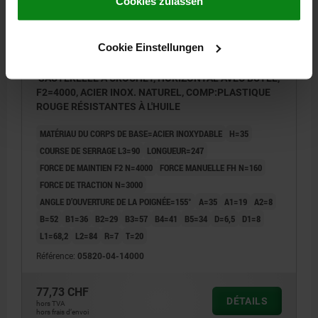
Impressum
|
Datenschutz
|
AGB
Cookies zulassen
Cookie Einstellungen
SAUTERELLE À CROCHET, HORIZONTAL AVEC BUTÉE,
F2=4000, ACIER INOX. NATUREL, COMP:PLASTIQUE
ROUGE RÉSISTANTES À L'HUILE
MATÉRIAU DU CORPS DE BASE=ACIER INOXYDABLE
H=35
COURSE DE SERRAGE L3=90
LONGUEUR=247
FORCE DE MAINTIEN F2 N=4000
FORCE MANUELLE FH N=160
FORCE DE TRACTION N=3000
ANGLE D’OUVERTURE DE LA POIGNÉE=155°
A=35
A1=19
A2=8
B=52
B1=36
B2=29
B3=57
B4=41
B5=34
D=6,5
D1=8
L1=68,2
L2=84
R=7
T=20
Référence:
05820-04-14000
77,73 CHF
DÉTAILS
hors TVA
hors frais d’envoi