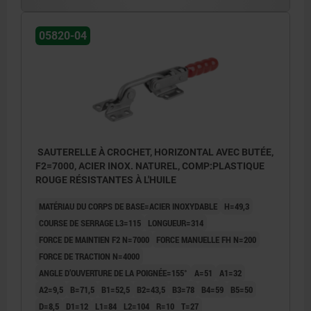
05820-04
SAUTERELLE À CROCHET, HORIZONTAL AVEC BUTÉE,
F2=7000, ACIER INOX. NATUREL, COMP:PLASTIQUE
ROUGE RÉSISTANTES À L'HUILE
MATÉRIAU DU CORPS DE BASE=ACIER INOXYDABLE
H=49,3
COURSE DE SERRAGE L3=115
LONGUEUR=314
FORCE DE MAINTIEN F2 N=7000
FORCE MANUELLE FH N=200
FORCE DE TRACTION N=4000
ANGLE D’OUVERTURE DE LA POIGNÉE=155°
A=51
A1=32
A2=9,5
B=71,5
B1=52,5
B2=43,5
B3=78
B4=59
B5=50
D=8,5
D1=12
L1=84
L2=104
R=10
T=27