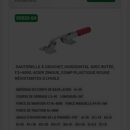
hors frais d’envoi
05820-04
SAUTERELLE À CROCHET, HORIZONTAL AVEC BUTÉE,
F2=4000, ACIER ZINGUE, COMP:PLASTIQUE ROUGE
RÉSISTANTES À L'HUILE
MATÉRIAU DU CORPS DE BASE=ACIER
H=35
COURSE DE SERRAGE L3=90
LONGUEUR=247
FORCE DE MAINTIEN F2 N=4000
FORCE MANUELLE FH N=160
FORCE DE TRACTION N=3000
ANGLE D’OUVERTURE DE LA POIGNÉE=155°
A=35
A1=19
A2=8
B=52
B1=36
B2=29
B3=57
B4=41
B5=34
D=6,5
D1=8