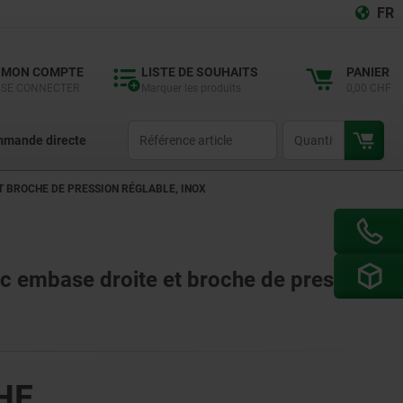
FR
MON COMPTE
LISTE DE SOUHAITS
PANIER
SE CONNECTER
Marquer les produits
0,00 CHF
productCode
qty
mande directe
T BROCHE DE PRESSION RÉGLABLE, INOX
vec embase droite et broche de pression
HF