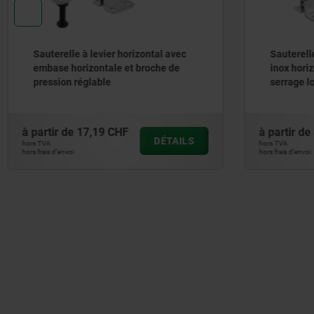
Sauterelle à levier horizontal avec
Sauterell
embase horizontale et broche de
inox hori
pression réglable
serrage l
à partir de
17,19 CHF
à partir de
DÉTAILS
hors TVA
hors TVA
hors frais d’envoi
hors frais d’envoi