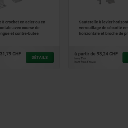
e à crochet en acier ou en
Sauterelle à levier horizon
zontale avec course de
verrouillage de sécurité e
ongue et contre-butée
horizontale et broche de p
réglable, inox
31,79 CHF
à partir de
93,24 CHF
DÉTAILS
hors TVA
hors frais d’envoi