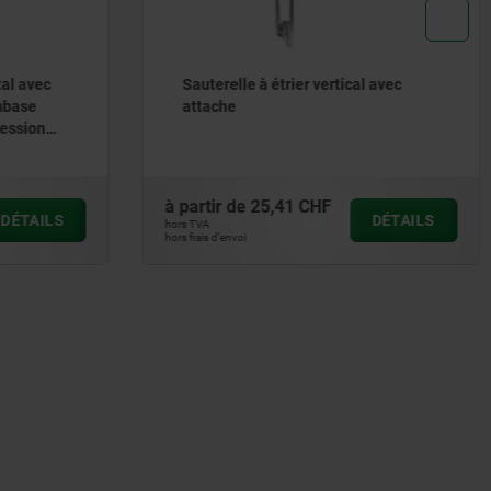
tal avec
Sauterelle à étrier vertical avec
mbase
attache
ression
à partir de
25,41 CHF
DÉTAILS
DÉTAILS
hors TVA
hors frais d’envoi