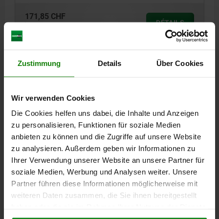
171,85 CHF
DÉTAILS
hors TVA
hors frais d’envoi
05750-01
Zustimmung
Details
Über Cookies
Wir verwenden Cookies
Die Cookies helfen uns dabei, die Inhalte und Anzeigen
zu personalisieren, Funktionen für soziale Medien
anbieten zu können und die Zugriffe auf unsere Website
SAUTERELLE VERTICAL VERSION LOURDE, EMBASE
zu analysieren. Außerdem geben wir Informationen zu
HORIZONTALE F1=14000, BROCHE DE PRESSION FIXE
Ihrer Verwendung unserer Website an unsere Partner für
M16X150, ACIER TRAITÉ ET PASSIVÉ,
COMP:PLASTIQUE ROUGE
soziale Medien, Werbung und Analysen weiter. Unsere
ANGLE D’OUVERTURE DU BRAS DE FIXATION=195°
Partner führen diese Informationen möglicherweise mit
ANGLE D’OUVERTURE DE LA POIGNÉE=130°
weiteren Daten zusammen, die Sie ihnen bereitgestellt
FORCE MANUELLE FH N=500
FORCE DE MAINTIEN F1 N=14000
haben oder die sie im Rahmen Ihrer Nutzung der Dienste
FORCE DE SERRAGE F3 N=1850
A=40
A1=63
A2=12
B=75
gesammelt haben.
Cookie Richtlinien