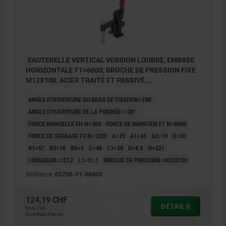
SAUTERELLE VERTICAL VERSION LOURDE, EMBASE
HORIZONTALE F1=6000, BROCHE DE PRESSION FIXE
M12X100, ACIER TRAITÉ ET PASSIVÉ,
COMP:PLASTIQUE ROUGE
ANGLE D’OUVERTURE DU BRAS DE FIXATION=180°
ANGLE D’OUVERTURE DE LA POIGNÉE=120°
FORCE MANUELLE FH N=300
FORCE DE MAINTIEN F1 N=6000
FORCE DE SERRAGE F3 N=1200
A=25
A1=45
A2=10
B=50
B1=67
B3=10
B5=5
C=48
C1=30
D=8,3
H=221
LONGUEUR=127,2
L1=51,1
BROCHE DE PRESSION=M12X100
Référence:
05750-01-06000
124,19 CHF
DÉTAILS
hors TVA
hors frais d’envoi