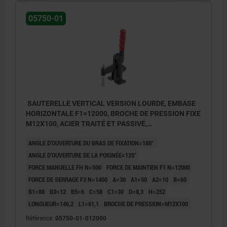
05750-01
SAUTERELLE VERTICAL VERSION LOURDE, EMBASE
HORIZONTALE F1=12000, BROCHE DE PRESSION FIXE
M12X100, ACIER TRAITÉ ET PASSIVÉ,
COMP:PLASTIQUE ROUGE
ANGLE D’OUVERTURE DU BRAS DE FIXATION=180°
ANGLE D’OUVERTURE DE LA POIGNÉE=125°
FORCE MANUELLE FH N=500
FORCE DE MAINTIEN F1 N=12000
FORCE DE SERRAGE F3 N=1400
A=30
A1=50
A2=10
B=60
B1=88
B3=12
B5=6
C=58
C1=30
D=8,3
H=252
LONGUEUR=146,2
L1=61,1
BROCHE DE PRESSION=M12X100
Référence:
05750-01-012000