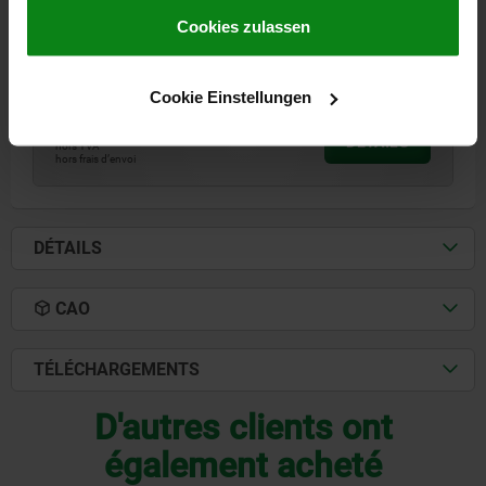
B1=105
B3=16
B5=8
C=75
C1=38
D=10,3
H=295
Impressum
|
Datenschutz
|
AGB
Cookies zulassen
LONGUEUR=185,25
L1=75
BROCHE DE PRESSION=M16X150
Référence:
05750-01-014000
Cookie Einstellungen
261,69 CHF
DÉTAILS
hors TVA
hors frais d’envoi
DÉTAILS
CAO
TÉLÉCHARGEMENTS
D'autres clients ont
également acheté