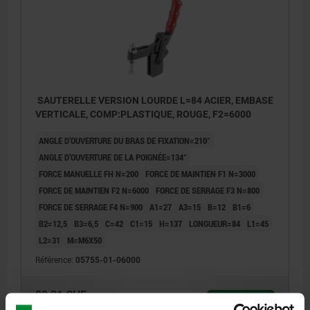
SAUTERELLE VERSION LOURDE L=84 ACIER, EMBASE
VERTICALE, COMP:PLASTIQUE, ROUGE, F2=6000
ANGLE D’OUVERTURE DU BRAS DE FIXATION=210°
ANGLE D’OUVERTURE DE LA POIGNÉE=134°
FORCE MANUELLE FH N=200
FORCE DE MAINTIEN F1 N=3000
FORCE DE MAINTIEN F2 N=6000
FORCE DE SERRAGE F3 N=800
FORCE DE SERRAGE F4 N=900
A1=27
A3=15
B=12
B1=6
B2=12,5
B3=6,5
C=42
C1=15
H=137
LONGUEUR=84
L1=45
L2=31
M=M6X50
Référence:
05755-01-06000
89,31 CHF
DÉTAILS
hors TVA