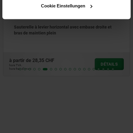
Cookie Einstellungen
Sauterelle à levier horizontal avec embase droite et
bras de maintien plein
à partir de
28,35 CHF
DÉTAILS
hors TVA
hors frais d’envoi