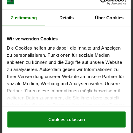
hors frais d’envoi
Zustimmung
Details
Über Cookies
DÉTAILS
Wir verwenden Cookies
CAO
Die Cookies helfen uns dabei, die Inhalte und Anzeigen
zu personalisieren, Funktionen für soziale Medien
TÉLÉCHARGEMENTS
anbieten zu können und die Zugriffe auf unsere Website
zu analysieren. Außerdem geben wir Informationen zu
D'autres clients ont
Ihrer Verwendung unserer Website an unsere Partner für
également acheté
soziale Medien, Werbung und Analysen weiter. Unsere
Partner führen diese Informationen möglicherweise mit
weiteren Daten zusammen, die Sie ihnen bereitgestellt
haben oder die sie im Rahmen Ihrer Nutzung der Dienste
05790-01
gesammelt haben.
Cookie Richtlinien
Impressum
|
Datenschutz
|
AGB
Cookies zulassen