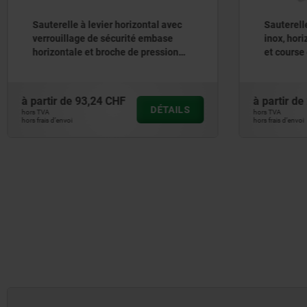
Sauterelle à levier horizontal avec
Sauterelle
verrouillage de sécurité embase
inox, hor
horizontale et broche de pression
et course
réglable, inox
poignée e
à partir de
93,24 CHF
à partir de
DÉTAILS
hors TVA
hors TVA
hors frais d’envoi
hors frais d’envoi