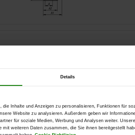
1
A2
A3
53
38
25,4
Details
AGRANDIR LE TABLEAU
Expédié immédiate
ieurs fois par jour à intervalles réguliers.
, die Inhalte und Anzeigen zu personalisieren, Funktionen für so
Expédition sous 1
 unsere Website zu analysieren. Außerdem geben wir Information
rtner für soziale Medien, Werbung und Analysen weiter. Unsere
e mit weiteren Daten zusammen, die Sie ihnen bereitgestellt ha
A3
A3
B
B
B1
B1
B2
B2
B3
B3
B4
B4
B5
B5
esammelt haben.
Cookie Richtlinien