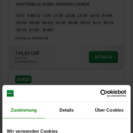
SAUTERELLE ACIER, VERSION LOURDE
S=12
F KN=12
L=25
L1=38
L2=36
L3=38
L4=13
H=100
H1=54
H2=28
D2=9,5
S1=38
S2=48
S3=12
R=11
R1=13
R2=19
Α=134°
Β=203°
Référence:
05420-04
196,60 CHF
DÉTAILS
hors TVA
hors frais d’envoi
05420
Zustimmung
Details
Über Cookies
SAUTERELLE ACIER, VERSION LOURDE
Wir verwenden Cookies