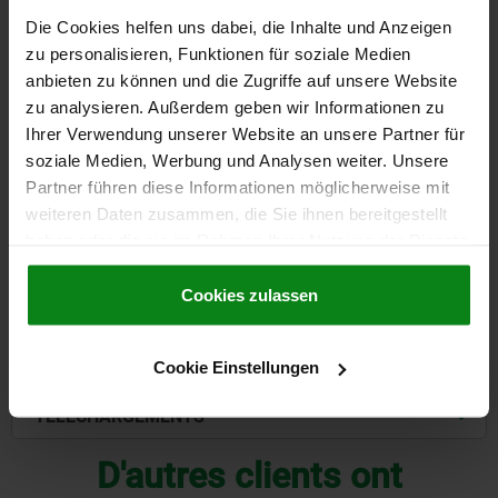
Die Cookies helfen uns dabei, die Inhalte und Anzeigen
S=16
F KN=24
L=35
L1=51
L2=44
L3=51
L4=10
H=129
zu personalisieren, Funktionen für soziale Medien
H1=69
H2=33
D2=12,6
S1=50
S2=62
S3=16
R=15
R1=17
anbieten zu können und die Zugriffe auf unsere Website
R2=22
Α=132°
Β=200°
zu analysieren. Außerdem geben wir Informationen zu
Référence:
05420-06
Ihrer Verwendung unserer Website an unsere Partner für
soziale Medien, Werbung und Analysen weiter. Unsere
263,63 CHF
DÉTAILS
Partner führen diese Informationen möglicherweise mit
hors TVA
hors frais d’envoi
weiteren Daten zusammen, die Sie ihnen bereitgestellt
haben oder die sie im Rahmen Ihrer Nutzung der Dienste
gesammelt haben.
Cookie Richtlinien
DÉTAILS
Impressum
|
Datenschutz
|
AGB
Cookies zulassen
CAO
Cookie Einstellungen
TÉLÉCHARGEMENTS
D'autres clients ont