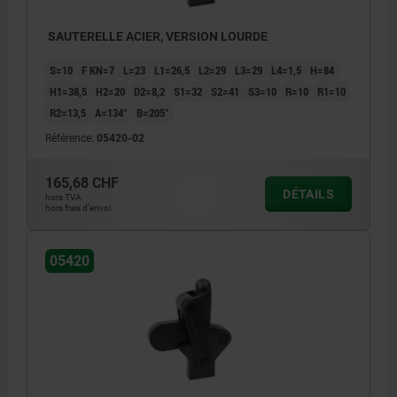
SAUTERELLE ACIER, VERSION LOURDE
S=10
F KN=7
L=23
L1=26,5
L2=29
L3=29
L4=1,5
H=84
H1=38,5
H2=20
D2=8,2
S1=32
S2=41
S3=10
R=10
R1=10
R2=13,5
Α=134°
Β=205°
Référence:
05420-02
165,68 CHF
DÉTAILS
hors TVA
hors frais d’envoi
05420