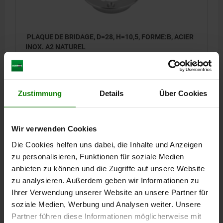
3) Plaque
4) Convient aux vis de fixation (tête fraisée)
PLAQUE DE BRIDAGE, D=28, H=10,5, FORME:B, ACIER
M2,5
INOX. A2 NATUREL
HAUTEUR=10,5
FORME=B
DIAMÈTRE=28
D1=31
D2=42
D4=35
D5=31
D6=42
H1=2
H2=2,5
H3=11
H4=4
M=M2,5
Référence:
05592-05-12831
Zustimmung
Details
Über Cookies
39,05 CHF
DÉTAILS
hors TVA
Wir verwenden Cookies
hors frais d’envoi
Die Cookies helfen uns dabei, die Inhalte und Anzeigen
zu personalisieren, Funktionen für soziale Medien
anbieten zu können und die Zugriffe auf unsere Website
FORMES
zu analysieren. Außerdem geben wir Informationen zu
Ihrer Verwendung unserer Website an unsere Partner für
DÉTAILS
soziale Medien, Werbung und Analysen weiter. Unsere
Partner führen diese Informationen möglicherweise mit