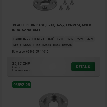
PLAQUE DE BRIDAGE, D=10, H=5,2, FORME:A, ACIER
INOX. A2 NATUREL
HAUTEUR=5,2
FORME=A
DIAMÈTRE=10
D1=17
D2=28
D4=21
D5=17
D6=28
H1=2
H2=2,5
H4=4
M=M2,5
Référence:
05592-05-11017
32,87 CHF
DÉTAILS
hors TVA
hors frais d’envoi
05592-05
1) Option de montage 1
2) Option de montage 2