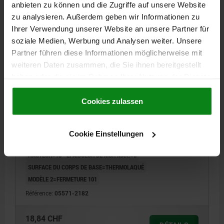
anbieten zu können und die Zugriffe auf unsere Website
zu analysieren. Außerdem geben wir Informationen zu
05571
Ihrer Verwendung unserer Website an unsere Partner für
soziale Medien, Werbung und Analysen weiter. Unsere
Partner führen diese Informationen möglicherweise mit
weiteren Daten zusammen, die Sie ihnen bereitgestellt
haben oder die sie im Rahmen Ihrer Nutzung der Dienste
gesammelt haben.
Cookie Richtlinien
Impressum
|
Datenschutz
|
AGB
Cookies zulassen
VERROUS QUART DE TOUR POIGNÉE PAPILLON
VERROUILL, FERMETURE SIMULTANÉE, H=18, S=8,
ZINC NOIR THERMOLAQUÉ
Cookie Einstellungen
ACTIONNEMENT=POIGNÉE PAPILLON VERROUILLABLE
HAUTEUR=18
ÉPAISSEUR DE MUR MAX.=8
SURFACE DU CORPS DE BASE=THERMOLAQUÉ
MODÈLE 2=FERMETURE 101
Référence:
05571-2182
18,84 CHF