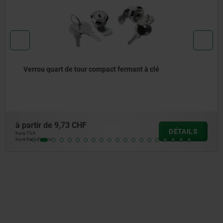
Verrou quart de tour acier inoxydable, plat
à partir de
55,75 CHF
TAILS
D
hors TVA
hors frais d’envoi