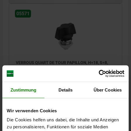
05571
VERROUS QUART DE TOUR PAPILLON, H=18, S=8,
ZINC NOIR THERMOLAQUÉ
ACTIONNEMENT=PAPILLON
HAUTEUR=18
ÉPAISSEUR DE MUR MAX.=8
Zustimmung
Details
Über Cookies
SURFACE DU CORPS DE BASE=THERMOLAQUÉ
Référence:
05571-1182
Wir verwenden Cookies
18,84 CHF
Die Cookies helfen uns dabei, die Inhalte und Anzeigen
DÉTAILS
hors TVA
hors frais d’envoi
zu personalisieren, Funktionen für soziale Medien