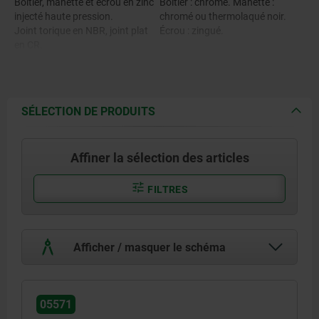
Boîtier, manette et écrou en zinc
Boîtier : chromé. Manette :
injecté haute pression.
chromé ou thermolaqué noir.
Joint torique en NBR, joint plat
Écrou : zingué.
en CR.
SÉLECTION DE PRODUITS
Affiner la sélection des articles
FILTRES
Afficher / masquer le schéma
05571