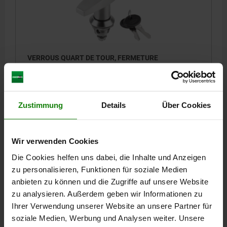
VERROUS QUART DE TOUR, FERMETURE
SIMULTANÉE, H=18, D=32, ACIER INOX. 1.4301
ACTIONNEMENT=POIGNÉE EN T VERROUILLABLE
HAUTEUR=18
FORME=B
LARGEUR DE CLÉ=27
Zustimmung
Details
Über Cookies
Référence:
05593-2186
65,30 CHF
Wir verwenden Cookies
DÉTAILS
hors TVA
hors frais d’envoi
Die Cookies helfen uns dabei, die Inhalte und Anzeigen
zu personalisieren, Funktionen für soziale Medien
anbieten zu können und die Zugriffe auf unsere Website
zu analysieren. Außerdem geben wir Informationen zu
DÉTAILS
Ihrer Verwendung unserer Website an unsere Partner für
soziale Medien, Werbung und Analysen weiter. Unsere
CAO