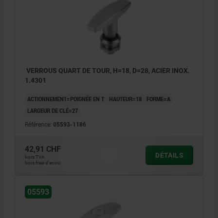
VERROUS QUART DE TOUR, H=18, D=28, ACIER INOX.
1.4301
ACTIONNEMENT=POIGNÉE EN T
HAUTEUR=18
FORME=A
LARGEUR DE CLÉ=27
Référence:
05593-1186
42,91 CHF
DÉTAILS
hors TVA
hors frais d’envoi
05593