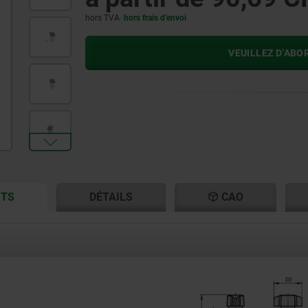
hors TVA
hors frais d’envoi
VEUILLEZ D’ABO
CURRENT
CURRENT
ITS
DÉTAILS
CAO
TAB:
TAB: