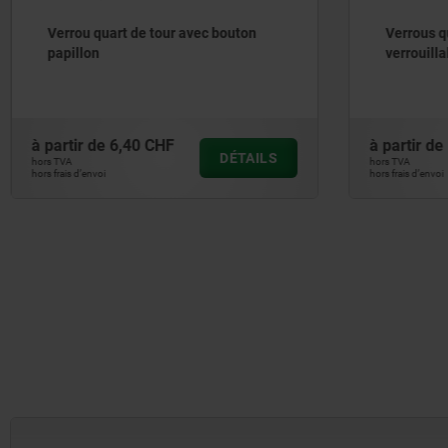
Verrou quart de tour avec bouton
Verrous qu
papillon
verrouill
à partir de
6,40 CHF
à partir de
DÉTAILS
hors TVA
hors TVA
hors frais d’envoi
hors frais d’envoi