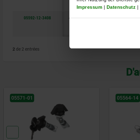
Impressum
|
Datenschutz
|
05592-12-3408
43,9
20
8
polyamid
2
de 2 entrées
D'a
05571-01
05564-14