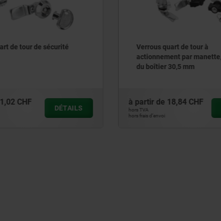
uart de tour à
Verrou quart de tour en Ino
ent par manette, diamètre
locaux sanitaires
r 30,5 mm
18,84 CHF
à partir de
27,66 CHF
DÉTAILS
hors TVA
hors frais d’envoi