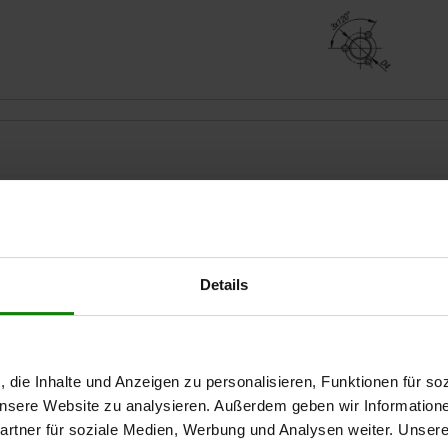
Matériau des composants
Modèle 2
D
acier inoxydable
goupille en inox
5
Details
AGRANDIR LE TABLEAU
8
Expédié immédiate
ieurs fois par jour à intervalles réguliers.
Expédition sous 1
, die Inhalte und Anzeigen zu personalisieren, Funktionen für so
 unsere Website zu analysieren. Außerdem geben wir Information
rtner für soziale Medien, Werbung und Analysen weiter. Unsere