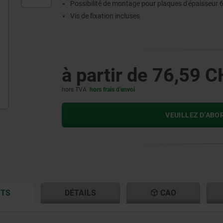
Possibilité de montage pour plaques d'épaisseur
Vis de fixation incluses
à partir de
76,59 C
hors TVA
hors frais d’envoi
VEUILLEZ D’ABO
CURRENT
CURRENT
ITS
DÉTAILS
CAO
TAB:
TAB: