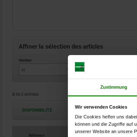
Affiner la sélection des articles
H
L
30
15,5
Zustimmung
2
de 2 entrées
38
17
Wir verwenden Cookies
DISPONIBILITÉ
Les disponibilités sont actualisées plus
Die Cookies helfen uns dabei
können und die Zugriffe auf
unserer Website an unsere Pa
Référence
Référence