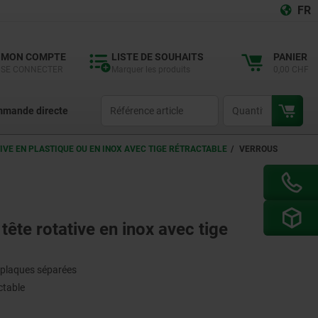
FR
MON COMPTE
LISTE DE SOUHAITS
PANIER
SE CONNECTER
Marquer les produits
0,00 CHF
productCode
qty
mande directe
IVE EN PLASTIQUE OU EN INOX AVEC TIGE RÉTRACTABLE
VERROUS
tête rotative en inox avec tige
 plaques séparées
ctable