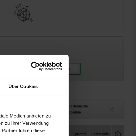
Über Cookies
ment (en stock)
Délai de livraison sur demande
 à 2 semaines
Actuellement indisponible
ziale Medien anbieten zu
en zu Ihrer Verwendung
 Partner führen diese
Disponibilité
Disponibilité
CAO
CAO
Quantité
Quantité
Commander
Commander