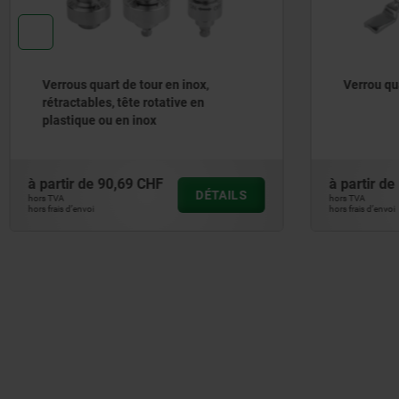
Verrou quart de tour de sécurité
Verrous q
actionnem
du boîtie
à partir de
1,02 CHF
à partir de
DÉTAILS
hors TVA
hors TVA
hors frais d’envoi
hors frais d’envoi