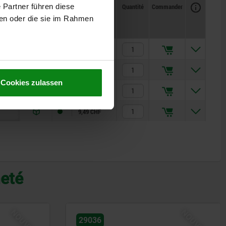
Disponibilité
CAO
Quantité
Commander
 Partner führen diese
Prix
ben oder die sie im Rahmen
3,29 CHF
4,13 CHF
Cookies zulassen
6,39 CHF
9,49 CHF
heté
NOUVEAU
NOUVEAU
29029