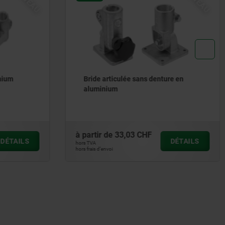
ure en
Brides à patte en aluminium, avec
denture intérieure
à partir de
18,26 CHF
DÉTAILS
DÉTAILS
hors TVA
hors frais d’envoi