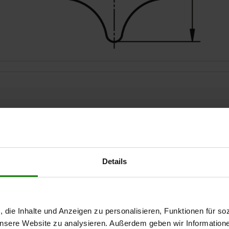
Surface du corps de base
Forme
D2
tribofinition
A
14
Details
AGRANDIR LE TABLEAU
18
25
Expédié immédiate
ieurs fois par jour à intervalles réguliers.
Expédition sous 1
, die Inhalte und Anzeigen zu personalisieren, Funktionen für so
 unsere Website zu analysieren. Außerdem geben wir Information