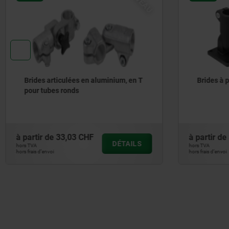
Brides à pied articulé en plastique
Brides a
à partir de
3,63 CHF
à partir d
DÉTAILS
hors TVA
hors TVA
hors frais d’envoi
hors frais d’envo