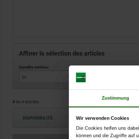
Affiner la sélection des articles
D1
H
40
26
Zustimmung
4
de 4 entrées
50
34
63
42
DISPONIBILITÉ
Wir verwenden Cookies
Les disponibilités sont actualisées plus
80
52
Die Cookies helfen uns dabei
können und die Zugriffe auf