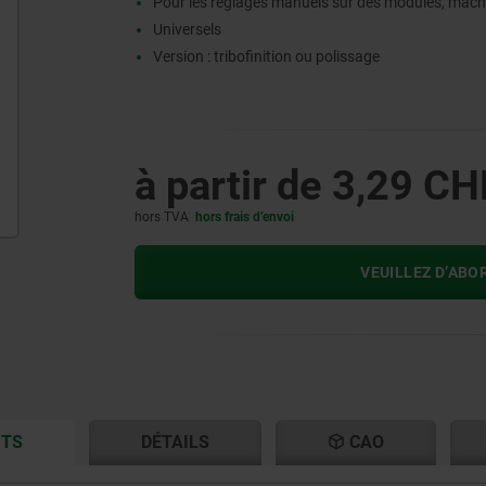
Pour les réglages manuels sur des modules, mach
Universels
Version : tribofinition ou polissage
à partir de
3,29 CH
hors TVA
hors frais d’envoi
VEUILLEZ D’ABO
CURRENT
CURRENT
ITS
DÉTAILS
CAO
TAB:
TAB: