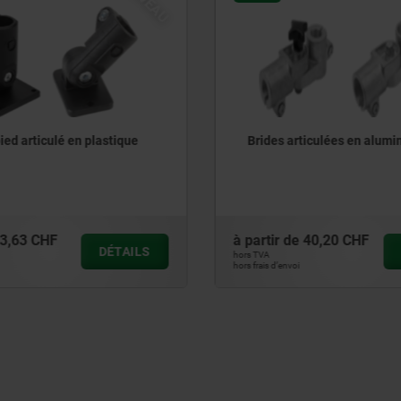
rticulées en aluminium
Bride articulée sans dent
aluminium
e
40,20 CHF
à partir de
33,03 CHF
DÉTAILS
hors TVA
i
hors frais d’envoi