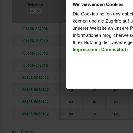
Référence
Wir verwenden Cookies
D1
H
D
Die Cookies helfen uns dabei
können und die Zugriffe auf
unserer Website an unsere Pa
06156-504008
40
25
M8
Informationen möglicherweis
06156-505010
50
32
M10
Ihrer Nutzung der Dienste g
Impressum
|
Datenschutz
|
06156-506312
63
40
M12
06156-508016
80
50
M16
06156-5040082
40
25
M8
06156-5050102
50
32
M10
06156-5063122
63
40
M12
06156-5080162
80
50
M16
8
de 8 entrées