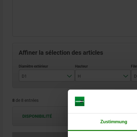
Affiner la sélection des articles
D1
H
D
40
25
8
de 8 entrées
50
32
63
40
DISPONIBILITÉ
Les disponibilités sont actualisées plus
Zustimmung
80
50