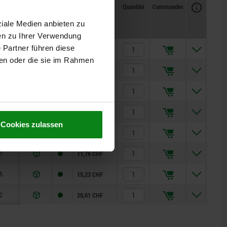
Disponibilité
CAO
Quantité
Commander
1
Prix
ziale Medien anbieten zu
en zu Ihrer Verwendung
 Partner führen diese
8
5,95 CHF
ben oder die sie im Rahmen
1
7,01 CHF
5
9,77 CHF
2
14,58 CHF
Cookies zulassen
8
10,36 CHF
1
11,76 CHF
5
15,23 CHF
2
20,61 CHF