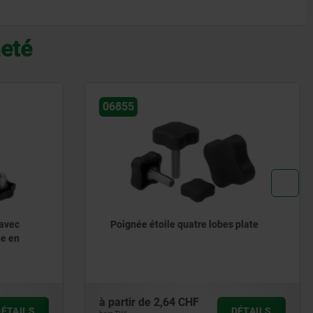
heté
06160
s plate
Ecrou croisillon en fonte grise DIN
6335
à partir de
0,90 CHF
DÉTAILS
DÉTAILS