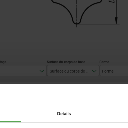
Surface du corps de base
Forme
M8
poli
E
AGRANDIR LE TABLEAU
M10
tribofinition
M12
Expédié immédiate
ieurs fois par jour à intervalles réguliers.
Expédition sous 1
Details
M16