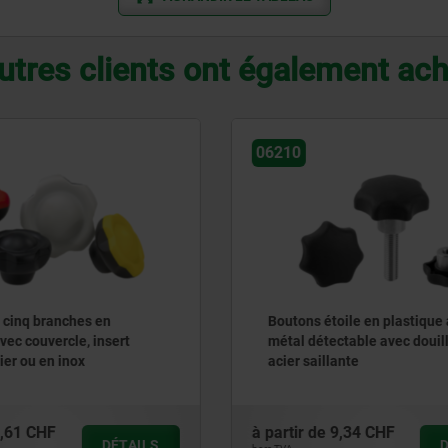
utres clients ont également ac
06855
toile en plastique avec
Poignée étoile quatre lobe
ectable avec douille en
lante
9,34 CHF
à partir de
2,64 CHF
DÉTAILS