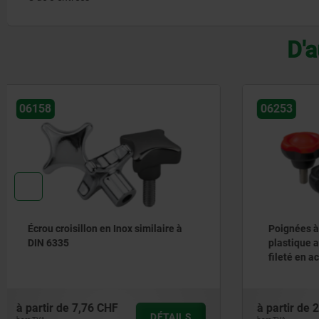
D'a
06253
06210
Poignées à cinq branches en
Boutons é
plastique avec couvercle, insert
métal dét
fileté en acier ou en inox
acier sail
à partir de
2,61 CHF
à partir de
DÉTAILS