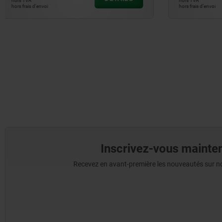
hors TVA
hors TVA
hors frais d’envoi
hors frais d’envoi
Inscrivez-vous mainten
Recevez en avant-première les nouveautés sur nos 