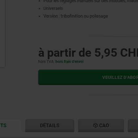
Pour les réglages manuels sur des modules, mach
Universels
Version : tribofinition ou polissage
à partir de
5,95 CH
hors TVA
hors frais d’envoi
VEUILLEZ D’ABO
CURRENT
CURRENT
ITS
DÉTAILS
CAO
TAB:
TAB: