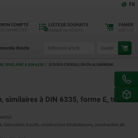
FR
MON COMPTE
LISTE DE SOUHAITS
PANIER
SE CONNECTER
Marquer les produits
0,00 CHF
productCode
qty
mande directe
, SIMILAIRE À DIN 6335
ÉCROUS CROISILLON EN ALUMINIUM,
, similaires à DIN 6335, forme E, trou
ixation
 fabrication d'outils, construction d'installations, construction de