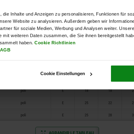
Surface du corps de base
Forme
D2
T
P
, die Inhalte und Anzeigen zu personalisieren, Funktionen für so
 unsere Website zu analysieren. Außerdem geben wir Information
rtner für soziale Medien, Werbung und Analysen weiter. Unsere
tribofinition
E
14
15
1
e mit weiteren Daten zusammen, die Sie ihnen bereitgestellt ha
tribofinition
E
18
18
2
esammelt haben.
Cookie Richtlinien
AGB
tribofinition
E
25
22
2
tribofinition
E
25
28
3
Cookie Einstellungen
poli
E
14
15
1
poli
E
18
18
2
poli
E
25
22
2
poli
E
25
28
3
AGRANDIR LE TABLEAU