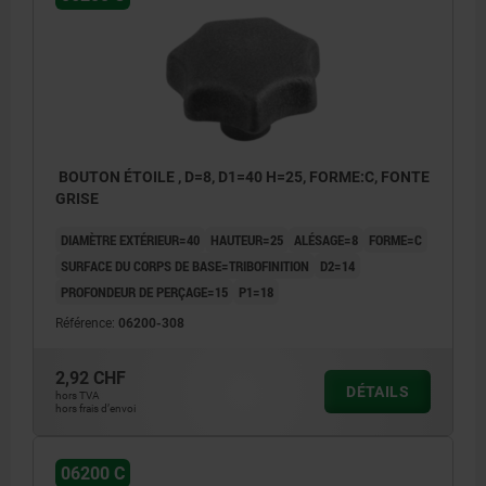
BOUTON ÉTOILE , D=8, D1=40 H=25, FORME:C, FONTE
GRISE
DIAMÈTRE EXTÉRIEUR=40
HAUTEUR=25
ALÉSAGE=8
FORME=C
SURFACE DU CORPS DE BASE=TRIBOFINITION
D2=14
PROFONDEUR DE PERÇAGE=15
P1=18
Référence:
06200-308
2,92 CHF
DÉTAILS
hors TVA
hors frais d’envoi
06200 C