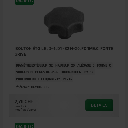
06200 C
BOUTON ÉTOILE , D=6, D1=32 H=20, FORME:C, FONTE
GRISE
DIAMÈTRE EXTÉRIEUR=32
HAUTEUR=20
ALÉSAGE=6
FORME=C
SURFACE DU CORPS DE BASE=TRIBOFINITION
D2=12
PROFONDEUR DE PERÇAGE=12
P1=15
Référence:
06200-306
2,78 CHF
DÉTAILS
hors TVA
hors frais d’envoi
06200 C