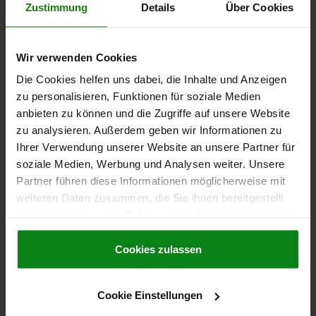
Zustimmung
Details
Über Cookies
Wir verwenden Cookies
Die Cookies helfen uns dabei, die Inhalte und Anzeigen
zu personalisieren, Funktionen für soziale Medien
BOUTON ÉTOILE , D=12, D1=63 H=40, FORME:C,
anbieten zu können und die Zugriffe auf unsere Website
FONTE GRISE
zu analysieren. Außerdem geben wir Informationen zu
DIAMÈTRE EXTÉRIEUR=63
HAUTEUR=40
ALÉSAGE=12
Ihrer Verwendung unserer Website an unsere Partner für
FORME=C
SURFACE DU CORPS DE BASE=TRIBOFINITION
D2=20
soziale Medien, Werbung und Analysen weiter. Unsere
PROFONDEUR DE PERÇAGE=22
P1=25
Partner führen diese Informationen möglicherweise mit
weiteren Daten zusammen, die Sie ihnen bereitgestellt
Référence:
06200-312
haben oder die sie im Rahmen Ihrer Nutzung der Dienste
gesammelt haben.
Cookie Richtlinien
6,07 CHF
DÉTAILS
Impressum
|
Datenschutz
|
AGB
Cookies zulassen
hors TVA
hors frais d’envoi
Cookie Einstellungen
06200 C