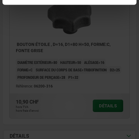
BOUTON ÉTOILE , D=16, D1=80 H=50, FORME:C,
FONTE GRISE
DIAMÈTRE EXTÉRIEUR=80
HAUTEUR=50
ALÉSAGE=16
FORME=C
SURFACE DU CORPS DE BASE=TRIBOFINITION
D2=25
PROFONDEUR DE PERÇAGE=28
P1=32
Référence:
06200-316
10,90 CHF
DÉTAILS
hors TVA
hors frais d’envoi
DÉTAILS