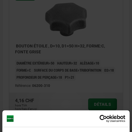
BOUTON ÉTOILE , D=10, D1=50 H=32, FORME:C,
FONTE GRISE
DIAMÈTRE EXTÉRIEUR=50
HAUTEUR=32
ALÉSAGE=10
FORME=C
SURFACE DU CORPS DE BASE=TRIBOFINITION
D2=18
PROFONDEUR DE PERÇAGE=18
P1=21
Référence:
06200-310
4,16 CHF
DÉTAILS
hors TVA
hors frais d’envoi
06200 C