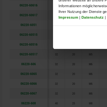
unserer Website an unsere Pa
06220-60616
25
16
M6
Informationen möglicherweis
Ihrer Nutzung der Dienste g
06220-60617
25
16
M6
Impressum
|
Datenschutz
|
06220-6051
32
20
M5
06220-60515
32
20
M5
06220-60516
32
20
M5
06220-60517
32
20
M5
06220-606
32
20
M6
06220-6065
32
20
M6
06220-6066
32
20
M6
06220-6067
32
20
M6
06220-608
40
25
M8