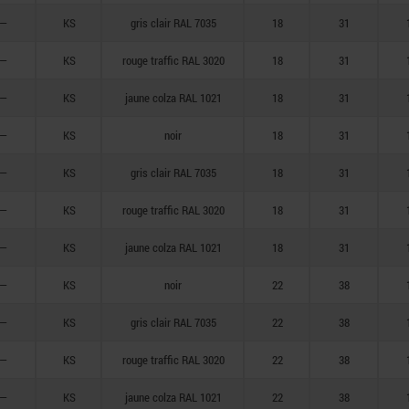
—
KS
gris clair RAL 7035
18
31
—
KS
rouge traffic RAL 3020
18
31
—
KS
jaune colza RAL 1021
18
31
—
KS
noir
18
31
—
KS
gris clair RAL 7035
18
31
—
KS
rouge traffic RAL 3020
18
31
—
KS
jaune colza RAL 1021
18
31
—
KS
noir
22
38
—
KS
gris clair RAL 7035
22
38
—
KS
rouge traffic RAL 3020
22
38
—
KS
jaune colza RAL 1021
22
38