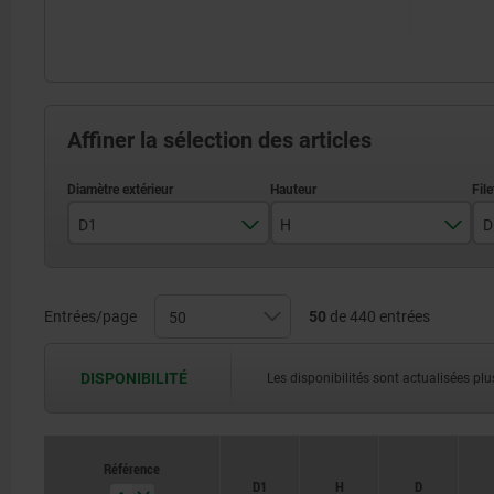
Affiner la sélection des articles
D1
H
D
25
16
32
20
Entrées/page
50
de 440 entrées
40
25
DISPONIBILITÉ
Les disponibilités sont actualisées plus
50
32
63
40
Référence
D1
H
D