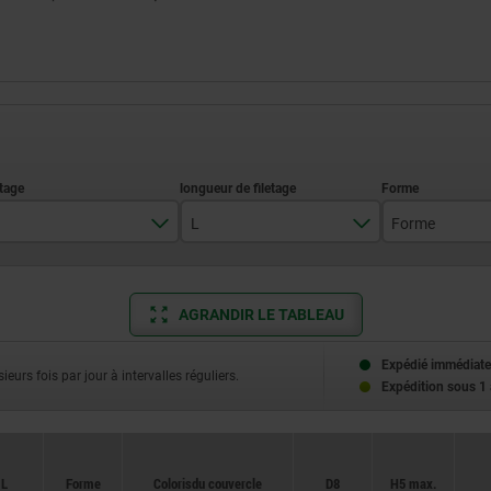
L
Forme
M4
10
KS
M5
15
LS
AGRANDIR LE TABLEAU
M6
20
Expédié immédiate
ieurs fois par jour à intervalles réguliers.
Expédition sous 1
M8
25
M10
30
L
Forme
Coloris du couvercle
D8
H5 max.
M12
35