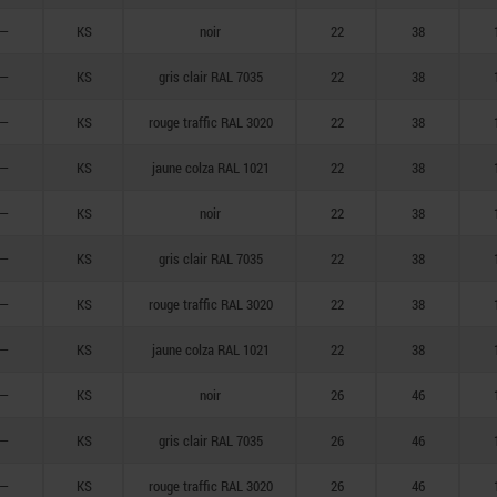
—
KS
noir
22
38
—
KS
gris clair RAL 7035
22
38
—
KS
rouge traffic RAL 3020
22
38
—
KS
jaune colza RAL 1021
22
38
—
KS
noir
22
38
—
KS
gris clair RAL 7035
22
38
—
KS
rouge traffic RAL 3020
22
38
—
KS
jaune colza RAL 1021
22
38
—
KS
noir
26
46
—
KS
gris clair RAL 7035
26
46
—
KS
rouge traffic RAL 3020
26
46