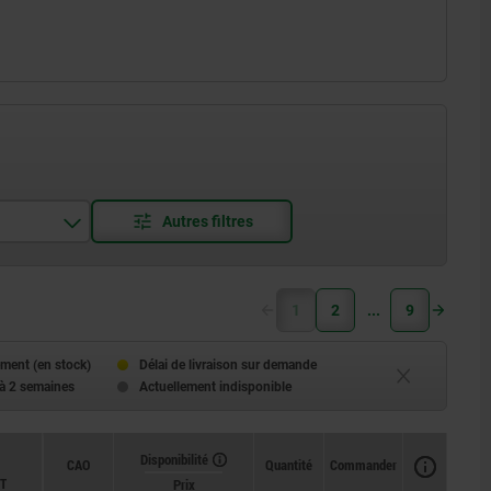
1
2
9
ment (en stock)
Délai de livraison sur demande
 à 2 semaines
Actuellement indisponible
Disponibilité
CAO
Quantité
Commander
T
Prix