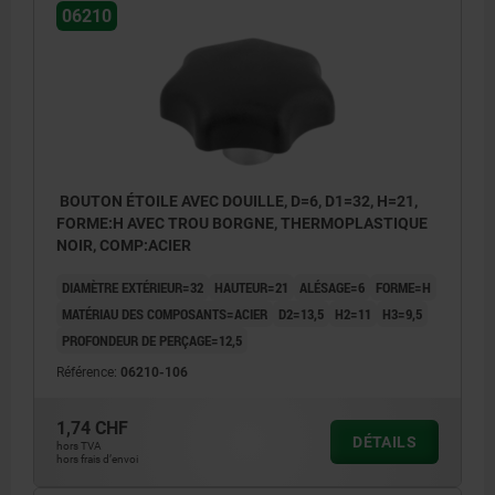
06210
Forme L : avec filetage
BOUTON ÉTOILE AVEC DOUILLE, D=6, D1=32, H=21,
FORME:H AVEC TROU BORGNE, THERMOPLASTIQUE
NOIR, COMP:ACIER
DIAMÈTRE EXTÉRIEUR=32
HAUTEUR=21
ALÉSAGE=6
FORME=H
MATÉRIAU DES COMPOSANTS=ACIER
D2=13,5
H2=11
H3=9,5
PROFONDEUR DE PERÇAGE=12,5
Référence:
06210-106
1,74 CHF
DÉTAILS
hors TVA
hors frais d’envoi