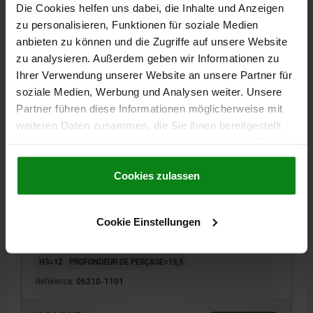
DÉTAILS
Die Cookies helfen uns dabei, die Inhalte und Anzeigen
hors TVA
hors frais d’envoi
zu personalisieren, Funktionen für soziale Medien
anbieten zu können und die Zugriffe auf unsere Website
06210
zu analysieren. Außerdem geben wir Informationen zu
Ihrer Verwendung unserer Website an unsere Partner für
soziale Medien, Werbung und Analysen weiter. Unsere
Partner führen diese Informationen möglicherweise mit
weiteren Daten zusammen, die Sie ihnen bereitgestellt
haben oder die sie im Rahmen Ihrer Nutzung der Dienste
gesammelt haben.
Cookie Richtlinien
BOUTON ÉTOILE AVEC DOUILLE, D=10, D1=63, H=37,
Impressum
|
Datenschutz
|
AGB
Cookies zulassen
FORME:H AVEC TROU BORGNE, THERMOPLASTIQUE
NOIR, COMP:ACIER
Cookie Einstellungen
DIAMÈTRE EXTÉRIEUR=63
HAUTEUR=37
ALÉSAGE=10
FORME=H
MATÉRIAU DES COMPOSANTS=ACIER
D2=19
H2=18
H3=12
PROFONDEUR DE PERÇAGE=19,5
Référence:
06210-1101