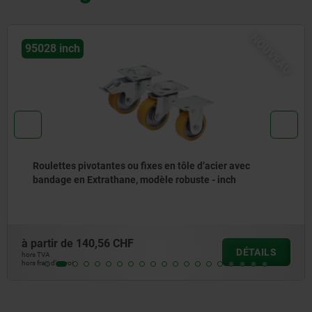
NOUVEAU
95028 inch
Roulettes pivotantes ou fixes en tôle d’acier avec
bandage en Extrathane, modèle robuste - inch
à partir de
140,56 CHF
DÉTAILS
hors TVA
hors frais d’envoi