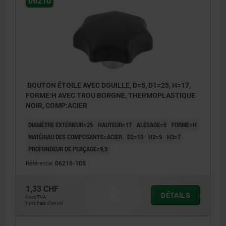
06210
BOUTON ÉTOILE AVEC DOUILLE, D=5, D1=25, H=17,
FORME:H AVEC TROU BORGNE, THERMOPLASTIQUE
NOIR, COMP:ACIER
DIAMÈTRE EXTÉRIEUR=25
HAUTEUR=17
ALÉSAGE=5
FORME=H
MATÉRIAU DES COMPOSANTS=ACIER
D2=10
H2=9
H3=7
PROFONDEUR DE PERÇAGE=9,5
Référence:
06210-105
1,33 CHF
DÉTAILS
hors TVA
Forme H : insert avec trou borgne
hors frais d’envoi
Forme K : douille taraudée