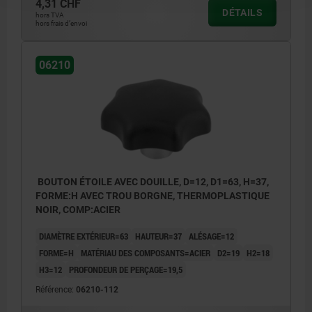
4,31 CHF
DÉTAILS
hors TVA
hors frais d’envoi
06210
BOUTON ÉTOILE AVEC DOUILLE, D=12, D1=63, H=37,
FORME:H AVEC TROU BORGNE, THERMOPLASTIQUE
NOIR, COMP:ACIER
DIAMÈTRE EXTÉRIEUR=63
HAUTEUR=37
ALÉSAGE=12
FORME=H
MATÉRIAU DES COMPOSANTS=ACIER
D2=19
H2=18
H3=12
PROFONDEUR DE PERÇAGE=19,5
Référence:
06210-112