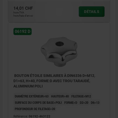
14,01 CHF
DÉTAILS
hors TVA
hors frais d’envoi
06192 D
BOUTON ÉTOILE SIMILAIRES À DIN6336 D=M12,
D1=63, H=40, FORME:D AVEC TROU TARAUDÉ,
ALUMINIUM POLI
DIAMÈTRE EXTÉRIEUR=63
HAUTEUR=40
FILETAGE=M12
SURFACE DU CORPS DE BASE=POLI
FORME=D
D2=20
D6=13
PROFONDEUR DE FILETAGE=20
Référence:
06192-463122