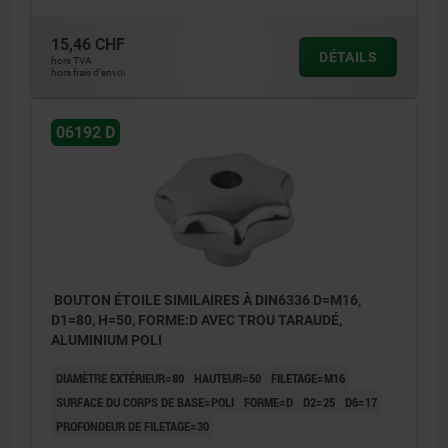
15,46 CHF
DÉTAILS
hors TVA
hors frais d’envoi
06192 D
BOUTON ÉTOILE SIMILAIRES À DIN6336 D=M16,
D1=80, H=50, FORME:D AVEC TROU TARAUDÉ,
ALUMINIUM POLI
DIAMÈTRE EXTÉRIEUR=80
HAUTEUR=50
FILETAGE=M16
SURFACE DU CORPS DE BASE=POLI
FORME=D
D2=25
D6=17
PROFONDEUR DE FILETAGE=30