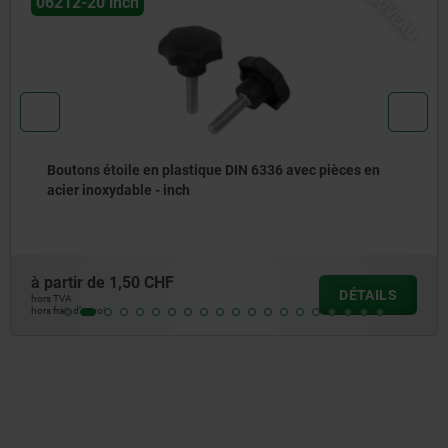
NOUVEAU
07852
N 6336 avec pièces en
Pinces à ressort fermées
à partir de
0,82 CHF
DÉTAILS
hors TVA
hors frais d’envoi