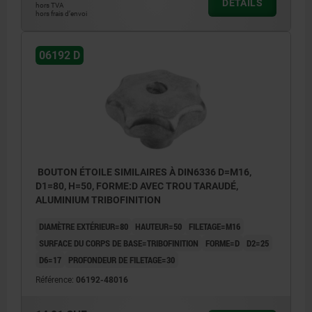
DÉTAILS
hors TVA
hors frais d’envoi
06192 D
BOUTON ÉTOILE SIMILAIRES À DIN6336 D=M16,
D1=80, H=50, FORME:D AVEC TROU TARAUDÉ,
ALUMINIUM TRIBOFINITION
DIAMÈTRE EXTÉRIEUR=80
HAUTEUR=50
FILETAGE=M16
SURFACE DU CORPS DE BASE=TRIBOFINITION
FORME=D
D2=25
D6=17
PROFONDEUR DE FILETAGE=30
Référence:
06192-48016