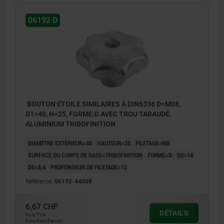
06192 D
BOUTON ÉTOILE SIMILAIRES À DIN6336 D=M08,
D1=40, H=25, FORME:D AVEC TROU TARAUDÉ,
ALUMINIUM TRIBOFINITION
DIAMÈTRE EXTÉRIEUR=40
HAUTEUR=25
FILETAGE=M8
SURFACE DU CORPS DE BASE=TRIBOFINITION
FORME=D
D2=14
D6=8,4
PROFONDEUR DE FILETAGE=12
Référence:
06192-44008
6,67 CHF
DÉTAILS
hors TVA
hors frais d’envoi