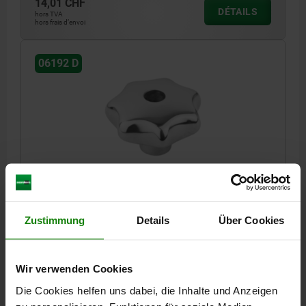
14,01 CHF
DÉTAILS
hors TVA
hors frais d’envoi
06192 D
BOUTON ÉTOILE SIMILAIRES À DIN6336 D=M08,
D1=40, H=25, FORME:D AVEC TROU TARAUDÉ,
ALUMINIUM POLI
Zustimmung
Details
Über Cookies
DIAMÈTRE EXTÉRIEUR=40
HAUTEUR=25
FILETAGE=M8
SURFACE DU CORPS DE BASE=POLI
FORME=D
D2=14
D6=8,4
PROFONDEUR DE FILETAGE=12
Wir verwenden Cookies
Référence:
06192-440082
Die Cookies helfen uns dabei, die Inhalte und Anzeigen