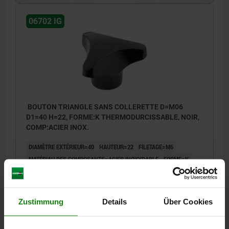
06702 IG
BOUTON TRIANGLE SANS COLLERETTE D=M06
D1=40 H=22, FORME:K THERMODURCISSABLE, NOIR,
COMP:ACIER INOX.
DIAMÈTRE EXTÉRIEUR=40
HAUTEUR=22
FILETAGE=M6
MATÉRIAU DES COMPOSANTS=ACIER INOXYDABLE
FORME=K
D3=16
PROFONDEUR DE FILETAGE=9
Référence:
06702-24006
Zustimmung
Details
Über Cookies
3,20 CHF
DÉTAILS
hors TVA
hors frais d’envoi