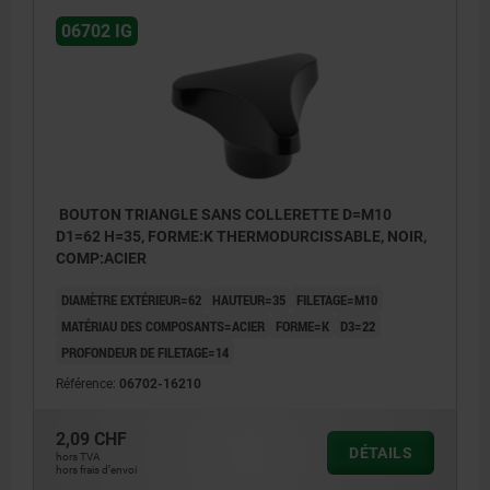
06702 IG
BOUTON TRIANGLE SANS COLLERETTE D=M10
D1=62 H=35, FORME:K THERMODURCISSABLE, NOIR,
COMP:ACIER
DIAMÈTRE EXTÉRIEUR=62
HAUTEUR=35
FILETAGE=M10
MATÉRIAU DES COMPOSANTS=ACIER
FORME=K
D3=22
PROFONDEUR DE FILETAGE=14
Référence:
06702-16210
2,09 CHF
DÉTAILS
hors TVA
hors frais d’envoi