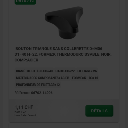
06702 IG
BOUTON TRIANGLE SANS COLLERETTE D=M06
D1=40 H=22, FORME:K THERMODURCISSABLE, NOIR,
COMP:ACIER
DIAMÈTRE EXTÉRIEUR=40
HAUTEUR=22
FILETAGE=M6
MATÉRIAU DES COMPOSANTS=ACIER
FORME=K
D3=16
PROFONDEUR DE FILETAGE=12
Référence:
06702-14006
1,11 CHF
DÉTAILS
hors TVA
hors frais d’envoi