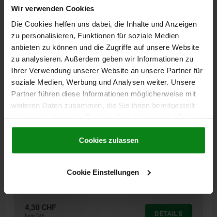
Wir verwenden Cookies
Die Cookies helfen uns dabei, die Inhalte und Anzeigen
06702 IG
zu personalisieren, Funktionen für soziale Medien
anbieten zu können und die Zugriffe auf unsere Website
zu analysieren. Außerdem geben wir Informationen zu
Ihrer Verwendung unserer Website an unsere Partner für
soziale Medien, Werbung und Analysen weiter. Unsere
Partner führen diese Informationen möglicherweise mit
weiteren Daten zusammen, die Sie ihnen bereitgestellt
BOUTON TRIANGLE SANS COLLERETTE D=M08
haben oder die sie im Rahmen Ihrer Nutzung der Dienste
D1=50 H=28, FORME:K THERMODURCISSABLE, NOIR,
COMP:ACIER INOX.
gesammelt haben.
Cookie Richtlinien
Impressum
|
Datenschutz
|
AGB
Cookies zulassen
DIAMÈTRE EXTÉRIEUR=50
HAUTEUR=28
FILETAGE=M8
MATÉRIAU DES COMPOSANTS=ACIER INOXYDABLE
FORME=K
D3=18
PROFONDEUR DE FILETAGE=13
Cookie Einstellungen
Référence:
06702-25008
4,30 CHF
DÉTAILS
hors TVA