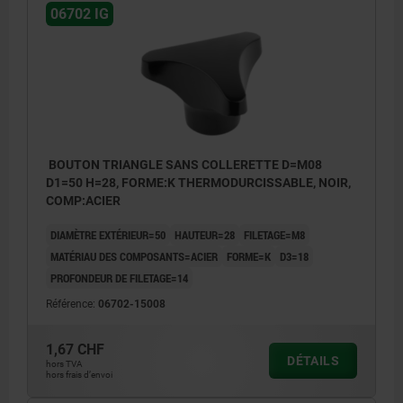
06702 IG
BOUTON TRIANGLE SANS COLLERETTE D=M08
D1=50 H=28, FORME:K THERMODURCISSABLE, NOIR,
COMP:ACIER
DIAMÈTRE EXTÉRIEUR=50
HAUTEUR=28
FILETAGE=M8
MATÉRIAU DES COMPOSANTS=ACIER
FORME=K
D3=18
PROFONDEUR DE FILETAGE=14
Référence:
06702-15008
1,67 CHF
DÉTAILS
hors TVA
hors frais d’envoi