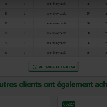
15
L
acier inoxydable
25
2
30
L
acier inoxydable
25
2
20
L
acier inoxydable
30
2
30
L
acier inoxydable
30
2
20
L
acier inoxydable
35
2
30
L
acier inoxydable
35
2
AGRANDIR LE TABLEAU
utres clients ont également ac
06174