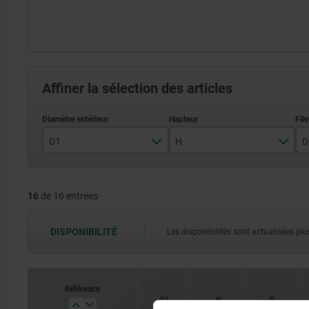
Affiner la sélection des articles
D1
H
D
32
31
16
de 16 entrées
40
35
50
42
DISPONIBILITÉ
Les disponibilités sont actualisées plus
63
47
Référence
D1
H
D