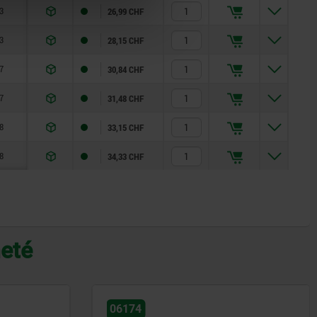
3
26,99 CHF
3
28,15 CHF
7
30,84 CHF
7
31,48 CHF
8
33,15 CHF
8
34,33 CHF
heté
06134