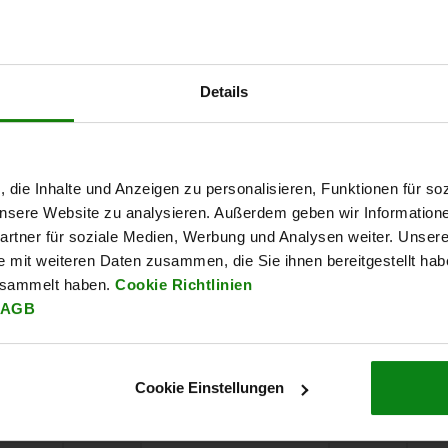
10
L
acier
24
2
Details
20
L
acier
24
2
15
L
acier
25
2
30
L
acier
25
2
, die Inhalte und Anzeigen zu personalisieren, Funktionen für so
 unsere Website zu analysieren. Außerdem geben wir Information
20
L
acier
30
2
rtner für soziale Medien, Werbung und Analysen weiter. Unsere
30
L
acier
30
2
e mit weiteren Daten zusammen, die Sie ihnen bereitgestellt ha
esammelt haben.
Cookie Richtlinien
20
L
acier
35
2
AGB
30
L
acier
35
2
10
L
acier inoxydable
24
2
Cookie Einstellungen
20
L
acier inoxydable
24
2