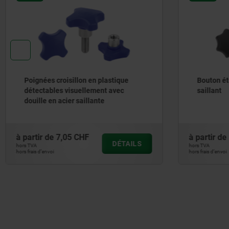
Bouton étoile avec insert acier
Bouton a
saillant
à partir de
1,33 CHF
à partir d
DÉTAILS
hors TVA
hors TVA
hors frais d’envoi
hors frais d’envoi