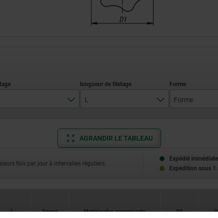
L
Forme
M6
10
L
AGRANDIR LE TABLEAU
M8
15
M10
20
Expédié immédiate
ieurs fois par jour à intervalles réguliers.
Expédition sous 1
M12
30
L
Forme
Matériau des composants
D2
H