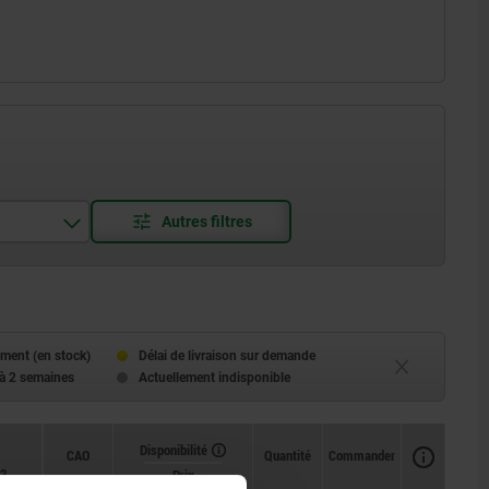
ment (en stock)
Délai de livraison sur demande
 à 2 semaines
Actuellement indisponible
Disponibilité
CAO
Quantité
Commander
2
Prix