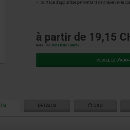
Surface d'appui fixe permettant de préserver le 
à partir de
19,15 C
hors TVA
hors frais d’envoi
VEUILLEZ D’ABO
CURRENT
CURRENT
ITS
DÉTAILS
CAO
TAB:
TAB: