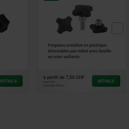
stique
Tête crantée pour vis CHC
 douille
à partir de
2,75 CHF
DÉTAILS
DÉTAILS
hors TVA
hors frais d’envoi