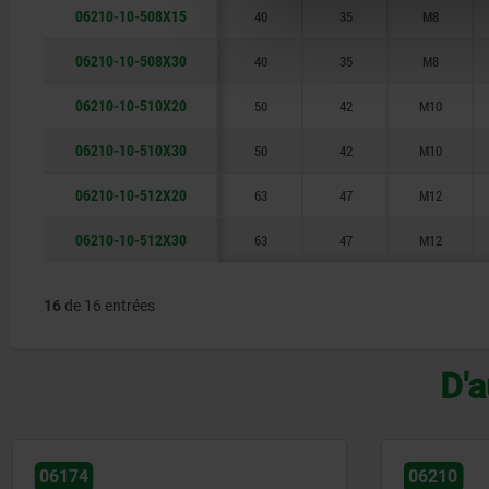
06210-10-508X15
40
35
M8
06210-10-508X30
40
35
M8
06210-10-510X20
50
42
M10
06210-10-510X30
50
42
M10
06210-10-512X20
63
47
M12
06210-10-512X30
63
47
M12
16
de 16 entrées
D'a
06210
06227