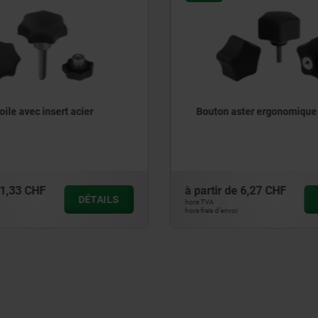
ster ergonomique
Poignées croisillon en pla
détectables par métal avec
en acier saillante
e
6,27 CHF
à partir de
7,56 CHF
DÉTAILS
hors TVA
hors frais d’envoi