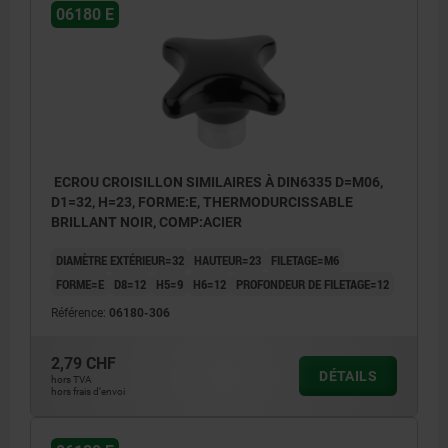
06180 E
ECROU CROISILLON SIMILAIRES À DIN6335 D=M06,
D1=32, H=23, FORME:E, THERMODURCISSABLE
BRILLANT NOIR, COMP:ACIER
DIAMÈTRE EXTÉRIEUR=32
HAUTEUR=23
FILETAGE=M6
FORME=E
D8=12
H5=9
H6=12
PROFONDEUR DE FILETAGE=12
Référence:
06180-306
2,79 CHF
DÉTAILS
hors TVA
hors frais d’envoi