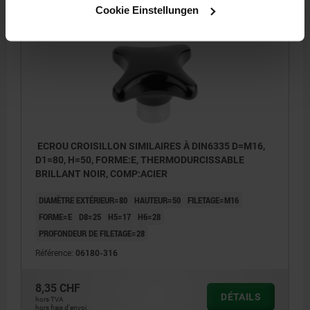
Cookie Einstellungen
06180 E
ECROU CROISILLON SIMILAIRES À DIN6335 D=M16,
D1=80, H=50, FORME:E, THERMODURCISSABLE
BRILLANT NOIR, COMP:ACIER
DIAMÈTRE EXTÉRIEUR=80
HAUTEUR=50
FILETAGE=M16
FORME=E
D8=25
H5=17
H6=28
PROFONDEUR DE FILETAGE=28
Référence:
06180-316
8,35 CHF
DÉTAILS
hors TVA
hors frais d’envoi