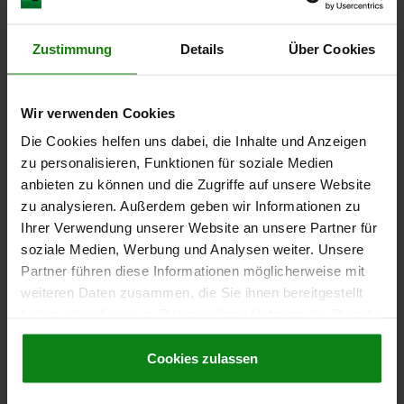
06180 E
Zustimmung
Details
Über Cookies
Wir verwenden Cookies
Die Cookies helfen uns dabei, die Inhalte und Anzeigen
zu personalisieren, Funktionen für soziale Medien
ECROU CROISILLON SIMILAIRES À DIN6335 D=M12,
anbieten zu können und die Zugriffe auf unsere Website
D1=63, H=40, FORME:E, THERMODURCISSABLE
zu analysieren. Außerdem geben wir Informationen zu
BRILLANT NOIR, COMP:ACIER
Ihrer Verwendung unserer Website an unsere Partner für
DIAMÈTRE EXTÉRIEUR=63
HAUTEUR=40
FILETAGE=M12
soziale Medien, Werbung und Analysen weiter. Unsere
FORME=E
D8=20
H5=14
H6=23
Partner führen diese Informationen möglicherweise mit
PROFONDEUR DE FILETAGE=22
weiteren Daten zusammen, die Sie ihnen bereitgestellt
haben oder die sie im Rahmen Ihrer Nutzung der Dienste
Référence:
06180-312
gesammelt haben.
Cookie Richtlinien
Impressum
|
Datenschutz
|
AGB
Cookies zulassen
5,42 CHF
DÉTAILS
hors TVA
hors frais d’envoi