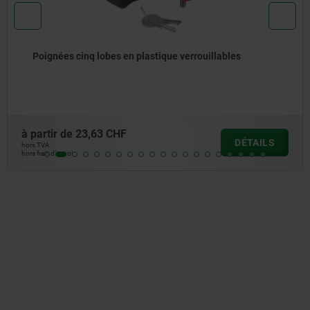
Boutons étoile en plastique avec fonction de sécur
à partir de
7,80 CHF
ILS
DÉT
hors TVA
hors frais d’envoi