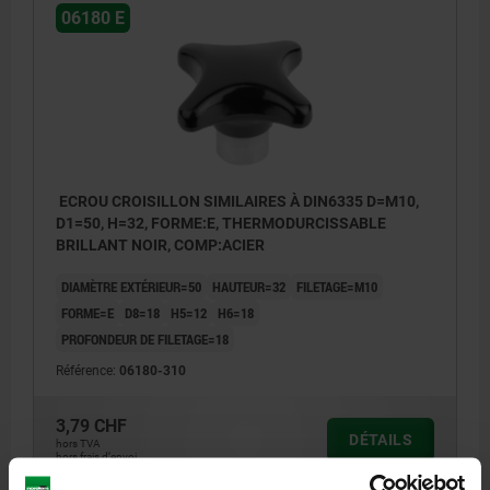
06180 E
ECROU CROISILLON SIMILAIRES À DIN6335 D=M10,
D1=50, H=32, FORME:E, THERMODURCISSABLE
BRILLANT NOIR, COMP:ACIER
DIAMÈTRE EXTÉRIEUR=50
HAUTEUR=32
FILETAGE=M10
FORME=E
D8=18
H5=12
H6=18
PROFONDEUR DE FILETAGE=18
Référence:
06180-310
3,79 CHF
DÉTAILS
hors TVA
hors frais d’envoi