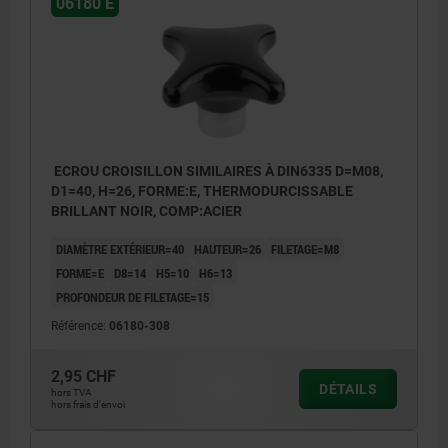
06180 E
ECROU CROISILLON SIMILAIRES À DIN6335 D=M08,
D1=40, H=26, FORME:E, THERMODURCISSABLE
BRILLANT NOIR, COMP:ACIER
DIAMÈTRE EXTÉRIEUR=40
HAUTEUR=26
FILETAGE=M8
FORME=E
D8=14
H5=10
H6=13
PROFONDEUR DE FILETAGE=15
Référence:
06180-308
2,95 CHF
DÉTAILS
hors TVA
hors frais d’envoi