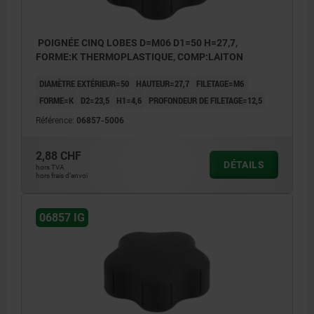
POIGNÉE CINQ LOBES D=M06 D1=50 H=27,7,
FORME:K THERMOPLASTIQUE, COMP:LAITON
DIAMÈTRE EXTÉRIEUR=50
HAUTEUR=27,7
FILETAGE=M6
FORME=K
D2=23,5
H1=4,6
PROFONDEUR DE FILETAGE=12,5
Référence:
06857-5006
2,88 CHF
DÉTAILS
hors TVA
hors frais d’envoi
06857 IG