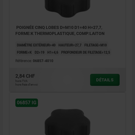
POIGNÉE CINQ LOBES D=M10 D1=40 H=27,7,
FORME:K THERMOPLASTIQUE, COMP:LAITON
DIAMÈTRE EXTÉRIEUR=40
HAUTEUR=27,7
FILETAGE=M10
FORME=K
D2=19
H1=4,6
PROFONDEUR DE FILETAGE=12,5
Référence:
06857-4010
2,84 CHF
DÉTAILS
hors TVA
hors frais d’envoi
06857 IG