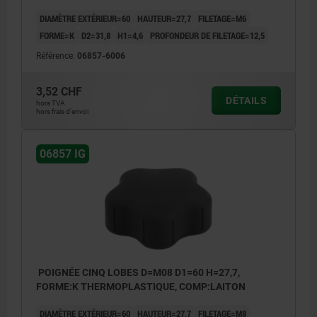
DIAMÈTRE EXTÉRIEUR=60
HAUTEUR=27,7
FILETAGE=M6
FORME=K
D2=31,8
H1=4,6
PROFONDEUR DE FILETAGE=12,5
Référence:
06857-6006
3,52 CHF
DÉTAILS
hors TVA
hors frais d’envoi
06857 IG
POIGNÉE CINQ LOBES D=M08 D1=60 H=27,7,
FORME:K THERMOPLASTIQUE, COMP:LAITON
DIAMÈTRE EXTÉRIEUR=60
HAUTEUR=27,7
FILETAGE=M8