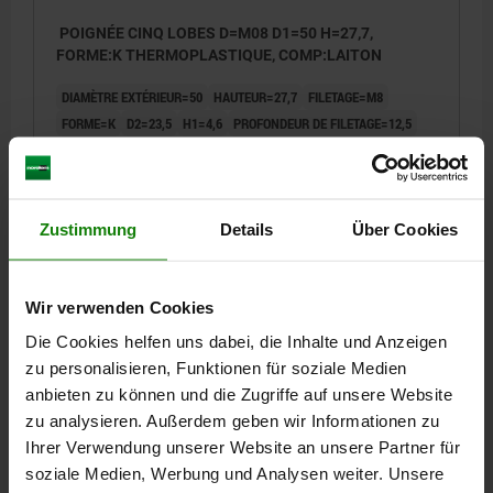
POIGNÉE CINQ LOBES D=M08 D1=50 H=27,7,
FORME:K THERMOPLASTIQUE, COMP:LAITON
DIAMÈTRE EXTÉRIEUR=50
HAUTEUR=27,7
FILETAGE=M8
FORME=K
D2=23,5
H1=4,6
PROFONDEUR DE FILETAGE=12,5
Référence:
06857-5008
2,92 CHF
DÉTAILS
Zustimmung
Details
Über Cookies
hors TVA
hors frais d’envoi
06857 IG
Wir verwenden Cookies
Die Cookies helfen uns dabei, die Inhalte und Anzeigen
zu personalisieren, Funktionen für soziale Medien
anbieten zu können und die Zugriffe auf unsere Website
zu analysieren. Außerdem geben wir Informationen zu
Ihrer Verwendung unserer Website an unsere Partner für
soziale Medien, Werbung und Analysen weiter. Unsere
POIGNÉE CINQ LOBES D=M10 D1=50 H=27,7,