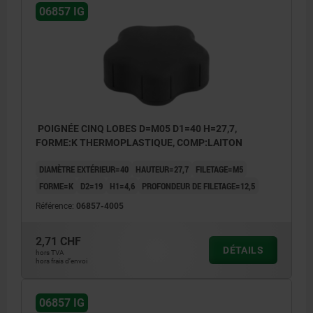
06857 IG
POIGNÉE CINQ LOBES D=M05 D1=40 H=27,7,
FORME:K THERMOPLASTIQUE, COMP:LAITON
DIAMÈTRE EXTÉRIEUR=40
HAUTEUR=27,7
FILETAGE=M5
FORME=K
D2=19
H1=4,6
PROFONDEUR DE FILETAGE=12,5
Référence:
06857-4005
2,71 CHF
DÉTAILS
hors TVA
hors frais d’envoi
06857 IG