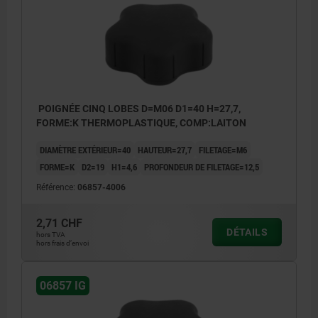
POIGNÉE CINQ LOBES D=M06 D1=40 H=27,7,
FORME:K THERMOPLASTIQUE, COMP:LAITON
DIAMÈTRE EXTÉRIEUR=40
HAUTEUR=27,7
FILETAGE=M6
FORME=K
D2=19
H1=4,6
PROFONDEUR DE FILETAGE=12,5
Référence:
06857-4006
2,71 CHF
DÉTAILS
hors TVA
hors frais d’envoi
06857 IG