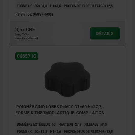
FORME=K
D2=31,8
H1=4,6
PROFONDEUR DE FILETAGE=12,5
Référence:
06857-6008
3,57 CHF
DÉTAILS
hors TVA
hors frais d’envoi
06857 IG
POIGNÉE CINQ LOBES D=M10 D1=60 H=27,7,
FORME:K THERMOPLASTIQUE, COMP:LAITON
DIAMÈTRE EXTÉRIEUR=60
HAUTEUR=27,7
FILETAGE=M10
FORME=K
D2=31,8
H1=4,6
PROFONDEUR DE FILETAGE=12,5