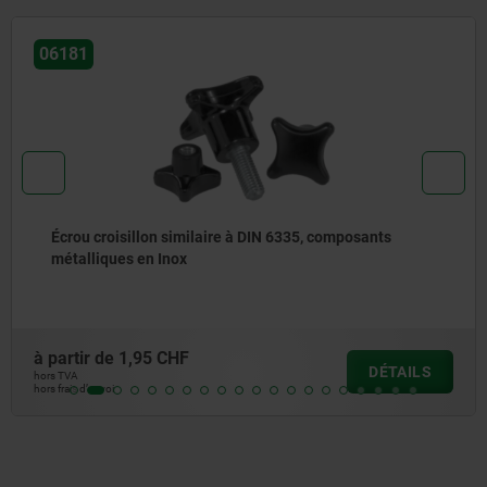
6181
Écrou croisillon similaire à DIN 6335, composants
métalliques en Inox
partir de
1,95 CHF
DÉTAILS
s TVA
s frais d’envoi