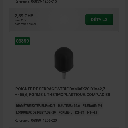
Référence:
06859-4206X15
2,89 CHF
DÉTAILS
hors TVA
hors frais d’envoi
06859
POIGNEE DE SERRAGE STRIE D=M06X20 D1=42,7
H=55,6, FORME:L THERMOPLASTIQUE, COMP:ACIER
DIAMÈTRE EXTÉRIEUR=42,7
HAUTEUR=55,6
FILETAGE=M6
LONGUEUR DE FILETAGE=20
FORME=L
D2=34
H1=4,8
Référence:
06859-4206X20