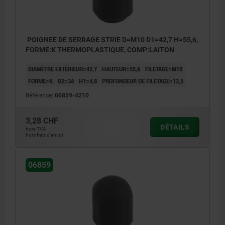
POIGNEE DE SERRAGE STRIE D=M10 D1=42,7 H=55,6,
FORME:K THERMOPLASTIQUE, COMP:LAITON
DIAMÈTRE EXTÉRIEUR=42,7
HAUTEUR=55,6
FILETAGE=M10
FORME=K
D2=34
H1=4,8
PROFONDEUR DE FILETAGE=12,5
Référence:
06859-4210
3,28 CHF
DÉTAILS
hors TVA
hors frais d’envoi
06859