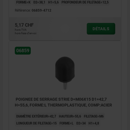
FORME=K
D2=38,1
H1=5,6
PROFONDEUR DE FILETAGE=12,5
Référence:
06859-4712
5,17 CHF
DÉTAILS
hors TVA
hors frais d’envoi
06859
POIGNEE DE SERRAGE STRIE D=M06X15 D1=42,7
H=55,6, FORME:L THERMOPLASTIQUE, COMP:ACIER
DIAMÈTRE EXTÉRIEUR=42,7
HAUTEUR=55,6
FILETAGE=M6
LONGUEUR DE FILETAGE=15
FORME=L
D2=34
H1=4,8