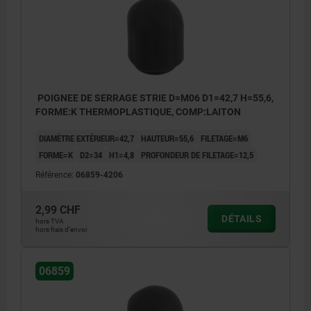
POIGNEE DE SERRAGE STRIE D=M06 D1=42,7 H=55,6,
FORME:K THERMOPLASTIQUE, COMP:LAITON
DIAMÈTRE EXTÉRIEUR=42,7
HAUTEUR=55,6
FILETAGE=M6
FORME=K
D2=34
H1=4,8
PROFONDEUR DE FILETAGE=12,5
Référence:
06859-4206
2,99 CHF
DÉTAILS
hors TVA
hors frais d’envoi
06859