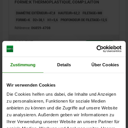
FORME:K THERMOPLASTIQUE, COMP:LAITON
DIAMÈTRE EXTÉRIEUR=47,8
HAUTEUR=62,2
FILETAGE=M8
FORME=K
D2=38,1
H1=5,6
PROFONDEUR DE FILETAGE=12,5
Référence:
06859-4708
3,81 CHF
DÉTAILS
hors TVA
hors frais d’envoi
Zustimmung
Details
Über Cookies
06859
Wir verwenden Cookies
Die Cookies helfen uns dabei, die Inhalte und Anzeigen
zu personalisieren, Funktionen für soziale Medien
anbieten zu können und die Zugriffe auf unsere Website
zu analysieren. Außerdem geben wir Informationen zu
POIGNEE DE SERRAGE STRIE D=M10 D1=47,8 H=62,2,
FORME:K THERMOPLASTIQUE, COMP:LAITON
Ihrer Verwendung unserer Website an unsere Partner für