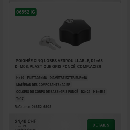
06852 IG
POIGNÉE CINQ LOBES VERROUILLABLE, D1=68
D=M08, PLASTIQUE GRIS FONCÉ, COMP:ACIER
H=10
FILETAGE=M8
DIAMÈTRE EXTÉRIEUR=68
MATÉRIAU DES COMPOSANTS=ACIER
COLORIS DU CORPS DE BASE=GRIS FONCÉ
D2=24
H1=45,5
T=17
Référence:
06852-6808
24,48 CHF
DÉTAILS
hors TVA
hors frais d’envoi