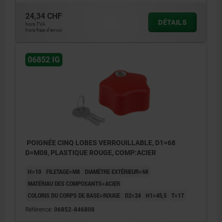
24,34 CHF
DÉTAILS
hors TVA
hors frais d’envoi
06852 IG
POIGNÉE CINQ LOBES VERROUILLABLE, D1=68
D=M08, PLASTIQUE ROUGE, COMP:ACIER
H=10
FILETAGE=M8
DIAMÈTRE EXTÉRIEUR=68
MATÉRIAU DES COMPOSANTS=ACIER
COLORIS DU CORPS DE BASE=ROUGE
D2=24
H1=45,5
T=17
Référence:
06852-846808