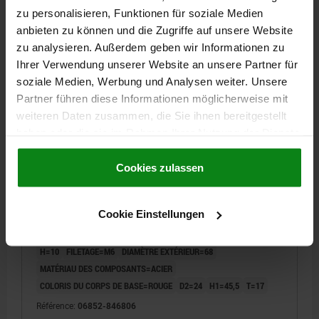
zu personalisieren, Funktionen für soziale Medien
27,33 CHF
anbieten zu können und die Zugriffe auf unsere Website
DÉTAILS
hors TVA
zu analysieren. Außerdem geben wir Informationen zu
hors frais d’envoi
Ihrer Verwendung unserer Website an unsere Partner für
soziale Medien, Werbung und Analysen weiter. Unsere
06852 IG
Partner führen diese Informationen möglicherweise mit
weiteren Daten zusammen, die Sie ihnen bereitgestellt
haben oder die sie im Rahmen Ihrer Nutzung der Dienste
gesammelt haben.
Cookie Richtlinien
Impressum
|
Datenschutz
|
AGB
Cookies zulassen
POIGNÉE CINQ LOBES VERROUILLABLE, D1=68
Cookie Einstellungen
D=M06, PLASTIQUE ROUGE, COMP:ACIER
H=10
FILETAGE=M6
DIAMÈTRE EXTÉRIEUR=68
MATÉRIAU DES COMPOSANTS=ACIER
COLORIS DU CORPS DE BASE=ROUGE
D2=24
H1=45,5
T=17
Référence:
06852-846806