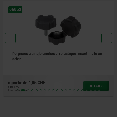
06181
Écrou croisillon similaire à DIN 6335, composants
métalliques en Inox
à partir de
1,95 CHF
S
DÉTAI
hors TVA
hors frais d’envoi