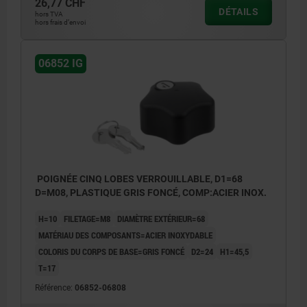
26,77 CHF
DÉTAILS
hors TVA
hors frais d’envoi
06852 IG
POIGNÉE CINQ LOBES VERROUILLABLE, D1=68
D=M08, PLASTIQUE GRIS FONCÉ, COMP:ACIER INOX.
H=10
FILETAGE=M8
DIAMÈTRE EXTÉRIEUR=68
MATÉRIAU DES COMPOSANTS=ACIER INOXYDABLE
COLORIS DU CORPS DE BASE=GRIS FONCÉ
D2=24
H1=45,5
T=17
Référence:
06852-06808