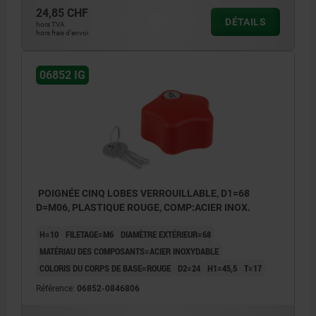
24,85 CHF
DÉTAILS
hors TVA
hors frais d’envoi
06852 IG
POIGNÉE CINQ LOBES VERROUILLABLE, D1=68
D=M06, PLASTIQUE ROUGE, COMP:ACIER INOX.
H=10
FILETAGE=M6
DIAMÈTRE EXTÉRIEUR=68
MATÉRIAU DES COMPOSANTS=ACIER INOXYDABLE
COLORIS DU CORPS DE BASE=ROUGE
D2=24
H1=45,5
T=17
Référence:
06852-0846806