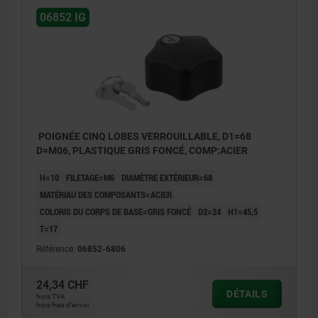
06852 IG
POIGNÉE CINQ LOBES VERROUILLABLE, D1=68
D=M06, PLASTIQUE GRIS FONCÉ, COMP:ACIER
H=10
FILETAGE=M6
DIAMÈTRE EXTÉRIEUR=68
MATÉRIAU DES COMPOSANTS=ACIER
COLORIS DU CORPS DE BASE=GRIS FONCÉ
D2=24
H1=45,5
T=17
Référence:
06852-6806
24,34 CHF
DÉTAILS
hors TVA
hors frais d’envoi