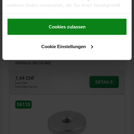
weiteren Daten zusammen, die Sie ihnen bereitgestellt
haben oder die sie im Rahmen Ihrer Nutzung der Dienste
gesammelt haben.
Cookie Richtlinien
Impressum
|
Datenschutz
|
AGB
Cookies zulassen
ÉCROU MOLETÉ STRIE D=M04 D1=16 H=9,5, ACIER
INOX. NATUREL
Cookie Einstellungen
MATÉRIAU DU CORPS DE BASE=ACIER INOXYDABLE
FILETAGE=M4
DIAMÈTRE EXTÉRIEUR=16
HAUTEUR=9,5
D3=8
K=3,5
Référence:
06110-042
1,44 CHF
DÉTAILS
hors TVA
hors frais d’envoi
06110