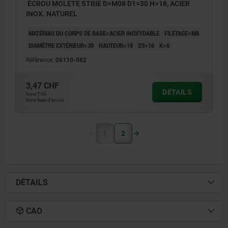
ÉCROU MOLETÉ STRIE D=M08 D1=30 H=18, ACIER
INOX. NATUREL
MATÉRIAU DU CORPS DE BASE=ACIER INOXYDABLE
FILETAGE=M8
DIAMÈTRE EXTÉRIEUR=30
HAUTEUR=18
D3=16
K=6
Référence:
06110-082
3,47 CHF
DÉTAILS
hors TVA
hors frais d’envoi
1
2
DÉTAILS
CAO