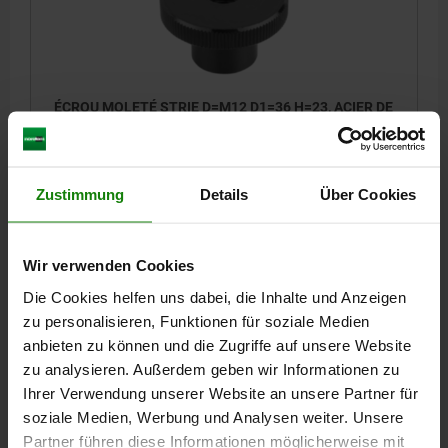
ÉCROU MOLETÉ STRIE D=M12 D1=36 H=23, ACIER DE
DÉCOLLETAGE BRUNI
MATÉRIAU DU CORPS DE BASE=ACIER DE DÉCOLLETAGE
FILETAGE=M12
DIAMÈTRE EXTÉRIEUR=36
HAUTEUR=23
D3=20
Zustimmung
Details
Über Cookies
K=8
Référence:
06110-12
Wir verwenden Cookies
2,84 CHF
Die Cookies helfen uns dabei, die Inhalte und Anzeigen
DÉTAILS
hors TVA
zu personalisieren, Funktionen für soziale Medien
hors frais d’envoi
anbieten zu können und die Zugriffe auf unsere Website
zu analysieren. Außerdem geben wir Informationen zu
06110
Ihrer Verwendung unserer Website an unsere Partner für
soziale Medien, Werbung und Analysen weiter. Unsere
Partner führen diese Informationen möglicherweise mit