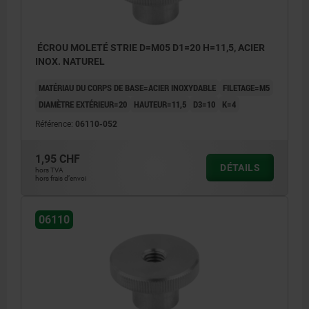
ÉCROU MOLETÉ STRIE D=M05 D1=20 H=11,5, ACIER
INOX. NATUREL
MATÉRIAU DU CORPS DE BASE=ACIER INOXYDABLE
FILETAGE=M5
DIAMÈTRE EXTÉRIEUR=20
HAUTEUR=11,5
D3=10
K=4
Référence:
06110-052
1,95 CHF
DÉTAILS
hors TVA
hors frais d’envoi
06110