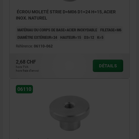
ÉCROU MOLETÉ STRIE D=M06 D1=24 H=15, ACIER
INOX. NATUREL
MATÉRIAU DU CORPS DE BASE=ACIER INOXYDABLE
FILETAGE=M6
DIAMÈTRE EXTÉRIEUR=24
HAUTEUR=15
D3=12
K=5
Référence:
06110-062
2,68 CHF
DÉTAILS
hors TVA
hors frais d’envoi
06110