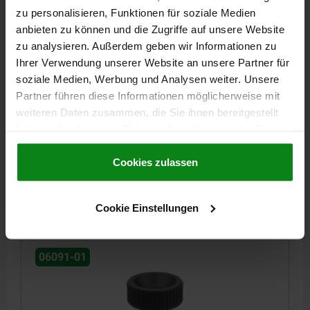
zu personalisieren, Funktionen für soziale Medien
anbieten zu können und die Zugriffe auf unsere Website
zu analysieren. Außerdem geben wir Informationen zu
Ihrer Verwendung unserer Website an unsere Partner für
VIS À TÊTE MOLETÉE ANTISTATIQUE D=M06X15,
soziale Medien, Werbung und Analysen weiter. Unsere
D1=25, H=17, THERMOPLASTIQUE NOIR RAL9011,
Partner führen diese Informationen möglicherweise mit
COMP:ACIER DE DÉCOLLETAGE PB PASSIVÉ BLEU
weiteren Daten zusammen, die Sie ihnen bereitgestellt
LONGUEUR DE FILETAGE=15
FILETAGE=M6
haben oder die sie im Rahmen Ihrer Nutzung der Dienste
DIAMÈTRE EXTÉRIEUR=25
HAUTEUR=17
D3=12
K=10
gesammelt haben.
Cookie Richtlinien
Impressum
|
Datenschutz
|
AGB
Cookies zulassen
Référence:
06091-01-11250624X15
4,50 CHF
DÉTAILS
Cookie Einstellungen
hors TVA
hors frais d’envoi
06091-01