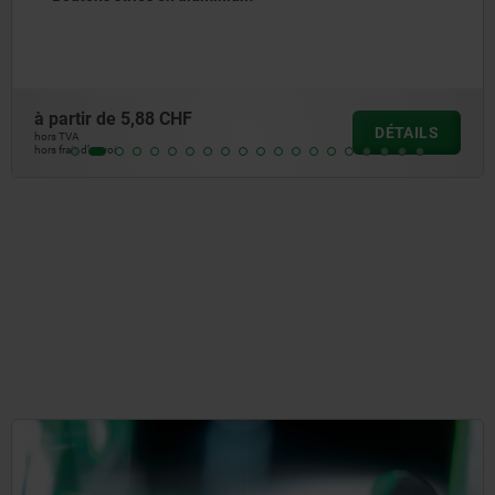
à partir de
2,49 CHF
TAILS
D
hors TVA
hors frais d’envoi