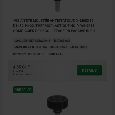
VIS À TÊTE MOLETÉE ANTISTATIQUE D=M08X15,
D1=32, H=22, THERMOPLASTIQUE NOIR RAL9011,
COMP:ACIER DE DÉCOLLETAGE PB PASSIVÉ BLEU
LONGUEUR DE FILETAGE=15
FILETAGE=M8
DIAMÈTRE EXTÉRIEUR=32
HAUTEUR=22
D3=14
K=13
Référence:
06091-01-11320824X15
4,85 CHF
DÉTAILS
hors TVA
hors frais d’envoi
06091-01