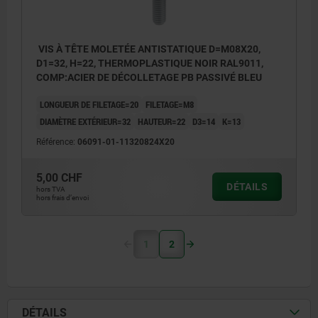
VIS À TÊTE MOLETÉE ANTISTATIQUE D=M08X20,
D1=32, H=22, THERMOPLASTIQUE NOIR RAL9011,
COMP:ACIER DE DÉCOLLETAGE PB PASSIVÉ BLEU
LONGUEUR DE FILETAGE=20
FILETAGE=M8
DIAMÈTRE EXTÉRIEUR=32
HAUTEUR=22
D3=14
K=13
Référence:
06091-01-11320824X20
5,00 CHF
DÉTAILS
hors TVA
hors frais d’envoi
1
2
DÉTAILS