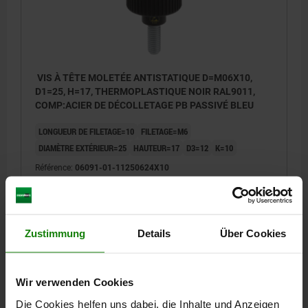
VIS À TÊTE MOLETÉE ANTISTATIQUE D=M06X10,
D1=25, H=17, THERMOPLASTIQUE NOIR RAL9011,
COMP:ACIER DE DÉCOLLETAGE PB PASSIVÉ BLEU
LONGUEUR DE FILETAGE=10
FILETAGE=M6
DIAMÈTRE EXTÉRIEUR=25
HAUTEUR=17
D3=12
K=10
Référence:
06091-01-11250624X10
4,42 CHF
DÉTAILS
hors TVA
hors frais d’envoi
Zustimmung
Details
Über Cookies
06091-01
Wir verwenden Cookies
Die Cookies helfen uns dabei, die Inhalte und Anzeigen