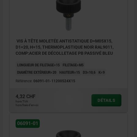
VIS À TÊTE MOLETÉE ANTISTATIQUE D=M05X15,
D1=20, H=15, THERMOPLASTIQUE NOIR RAL9011,
COMP:ACIER DE DÉCOLLETAGE PB PASSIVÉ BLEU
LONGUEUR DE FILETAGE=15
FILETAGE=M5
DIAMÈTRE EXTÉRIEUR=20
HAUTEUR=15
D3=10,6
K=9
Référence:
06091-01-11200524X15
4,32 CHF
DÉTAILS
hors TVA
hors frais d’envoi
06091-01