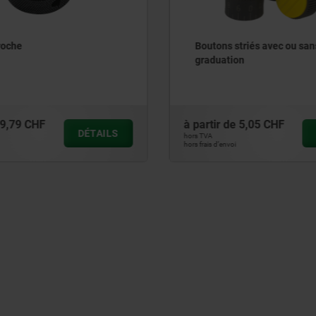
tons striés avec ou sans
Vis striée basse en ac
duation
653
tir de
5,05 CHF
à partir de
0,78 CHF
DÉTAILS
A
hors TVA
s d’envoi
hors frais d’envoi