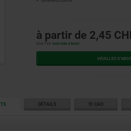
Différents coloris
à partir de
2,45 CH
hors TVA
hors frais d’envoi
VEUILLEZ D’ABO
CURRENT
CURRENT
ITS
DÉTAILS
CAO
TAB:
TAB: