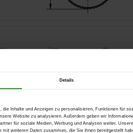
Forme
D2
30
E
16,5
Details
AGRANDIR LE TABLEAU
35
18
40
22
Expédié immédiate
ieurs fois par jour à intervalles réguliers.
Expédition sous 1
, die Inhalte und Anzeigen zu personalisieren, Funktionen für so
 unsere Website zu analysieren. Außerdem geben wir Information
rtner für soziale Medien, Werbung und Analysen weiter. Unsere
H
Forme
D2
H1
T
e mit weiteren Daten zusammen, die Sie ihnen bereitgestellt ha