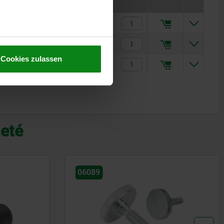
2,45 CHF
3,31 CHF
Cookies zulassen
4,78 CHF
heté
06131