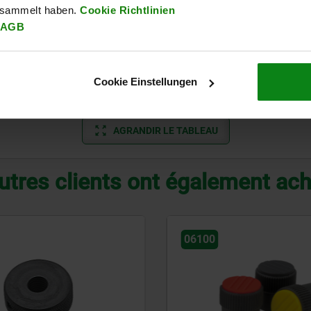
esammelt haben.
Cookie Richtlinien
AGB
30
E
16,5
13
10
35
E
18
15
14
Cookie Einstellungen
40
E
22
17
14
AGRANDIR LE TABLEAU
utres clients ont également ac
00
06089