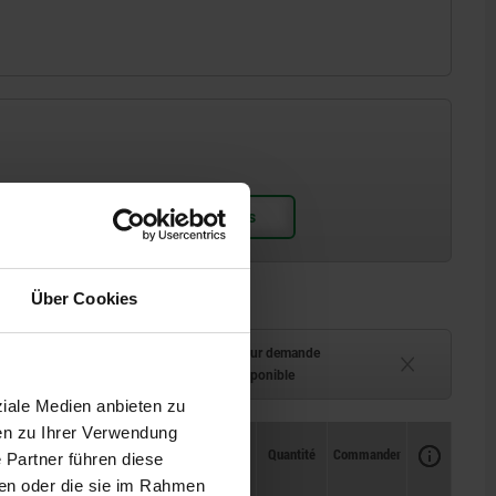
Über Cookies
ment (en stock)
Délai de livraison sur demande
 à 2 semaines
Actuellement indisponible
ziale Medien anbieten zu
en zu Ihrer Verwendung
Disponibilité
CAO
Quantité
Commander
 Partner führen diese
Prix
ben oder die sie im Rahmen