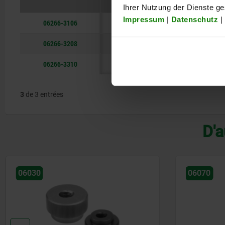
Ihrer Nutzung der Dienste g
Impressum
|
Datenschutz
|
06266-3106
6
40
06266-3208
8
50
06266-3310
10
63
3
de 3 entrées
D'a
06070
061