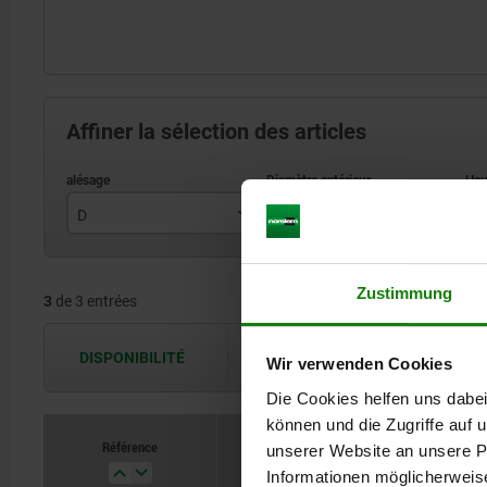
Affiner la sélection des articles
D
D1
H
6
40
Zustimmung
3
de 3 entrées
8
50
10
63
DISPONIBILITÉ
Les disponibilités sont actualisées plus
Wir verwenden Cookies
Die Cookies helfen uns dabei
können und die Zugriffe auf
Référence
unserer Website an unsere Pa
D
D1
Informationen möglicherweis