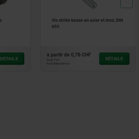
ier et Inox, DIN
Tête moletée pour vis à tête
hexagonale
à partir de
0,55 CHF
DÉTAILS
DÉTAILS
hors TVA
hors frais d’envoi