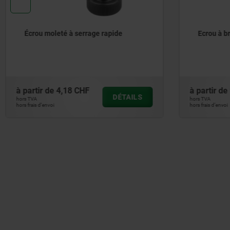
Ecrou à broche
Bou
gra
à partir de
9,79 CHF
à par
DÉTAILS
hors TVA
hors TV
hors frais d’envoi
hors frai